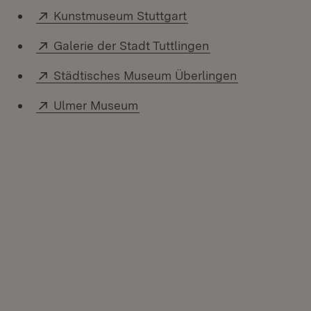
Extern:
(Öffnet in neuem Fens
Kunstmuseum Stuttgart
Extern:
(Öffnet in neuem 
Galerie der Stadt Tuttlingen
Extern:
(Öffnet in n
Städtisches Museum Überlingen
Extern:
(Öffnet in neuem Fenster)
Ulmer Museum