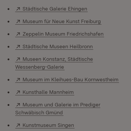
Extern:
(Öffnet in neuem 
Städtische Galerie Ehingen
Extern:
(Öffnet in n
Museum für Neue Kunst Freiburg
Extern:
(Öffnet in 
Zeppelin Museum Friedrichshafen
Extern:
(Öffnet in neue
Städtische Museen Heilbronn
Extern:
Museen Konstanz, Städtische
(Öffnet in neuem Fenster)
Wessenberg-Galerie
Extern:
(Öffn
Museum im Kleihues-Bau Kornwestheim
Extern:
(Öffnet in neuem Fenste
Kunsthalle Mannheim
Extern:
Museum und Galerie im Prediger
(Öffnet in neuem Fenster)
Schwäbisch Gmünd
Extern:
(Öffnet in neuem Fenste
Kunstmuseum Singen