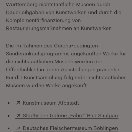
Württemberg nichtstaatliche Museen durch
Dauerleihgaben von Kunstwerken und durch die
Komplementärfinanzierung von
Restaurierungsmaßnahmen an Kunstwerken.
Die im Rahmen des Corona-bedingten
Sonderankaufsprogramms angekauften Werke für
die nichtstaatlichen Museen werden der
Öffentlichkeit in deren Ausstellungen präsentiert.
Für die Kunstsammlung folgender nichtstaatlicher
Museen wurden Werke angekauft:
Extern:
(Öffnet in neuem Fens
Kunstmuseum Albstadt
Extern:
(Öffn
Städtische Galerie „Fähre“ Bad Saulgau
Extern:
(Öffn
Deutsches Fleischermuseum Böblingen