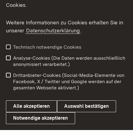
Cookies.
Flickr
Weitere Informationen zu Cookies erhalten Sie in
X / Twitter
unserer
Datenschutzerklärung
.
Youtube
Technisch notwendige Cookies
Zum 
Analyse-Cookies (Die Daten werden ausschließlich
Impressum
Kontakt
anonymisiert verarbeitet.)
Benutzungshinweise
Netiquette
Drittanbieter-Cookies (Social-Media-Elemente von
Barrierefreiheit
Datenschutz
Facebook, X / Twitter und Google werden auf der
gesamten Webseite aktiviert.)
Cookies
Alle akzeptieren
Auswahl bestätigen
Notwendige akzeptieren
Link zum Landesportal