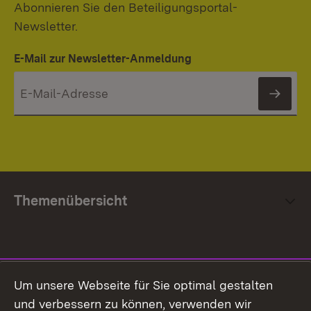
Abonnieren Sie den Beteiligungsportal-
Newsletter.
E-Mail zur Newsletter-Anmeldung
News
Themenübersicht
Social Media
Um unsere Webseite für Sie optimal gestalten
und verbessern zu können, verwenden wir
Facebook