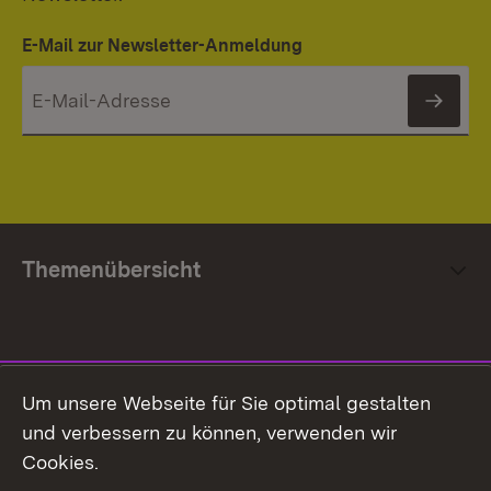
E-Mail zur Newsletter-Anmeldung
News
Themenübersicht
Social Media
Um unsere Webseite für Sie optimal gestalten
und verbessern zu können, verwenden wir
Facebook
Cookies.
Flickr