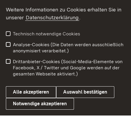
Weitere Informationen zu Cookies erhalten Sie in
X / Twitter
unserer
Datenschutzerklärung
.
Youtube
Technisch notwendige Cookies
Zum 
Analyse-Cookies (Die Daten werden ausschließlich
Impressum
Kontakt
anonymisiert verarbeitet.)
Benutzungshinweise
Netiquette
Drittanbieter-Cookies (Social-Media-Elemente von
Barrierefreiheit
Datenschutz
Facebook, X / Twitter und Google werden auf der
gesamten Webseite aktiviert.)
Cookies
Alle akzeptieren
Auswahl bestätigen
Notwendige akzeptieren
Link zum Landesportal