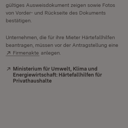
gültiges Ausweisdokument zeigen sowie Fotos
von Vorder- und Rückseite des Dokuments
bestätigen.
Unternehmen, die für ihre Mieter Härtefallhilfen
beantragen, müssen vor der An­tragstellung eine
Extern:
(Öffnet in neuem Fenster)
Firmenakte
anlegen.
Extern:
Ministerium für Umwelt, Klima und
Energiewirtschaft: Härtefallhilfen für
Privathaushalte
(Öffnet in neuem Fenster)