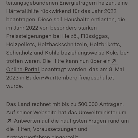
leitungsgebundenen Energieträgern heizen, eine
Härtefallhilfe rückwirkend für das Jahr 2022
beantragen. Diese soll Haushalte entlasten, die
im Jahr 2022 von besonders starken
Preissteigerungen bei Heizöl, Flüssiggas,
Holzpellets, Holz­hackschnitzeln, Holzbriketts,
Scheitholz und Kohle beziehungsweise Koks be­
Extern:
troffen waren. Die Hilfe kann nun über ein
(Öffnet in neuem Fenster)
Online-Portal
beantragt werden, das am 8. Mai
2023 in Baden-Württemberg freigeschaltet
wurde.
Das Land rechnet mit bis zu 500.000 Anträgen.
Auf seiner Webseite hat das Umweltministerium
Extern:
(Öffnet in n
Antworten auf die häufigsten Fragen
rund um
die Hilfen, Vo­raussetzungen und
Antragsverfahren eingestellt.