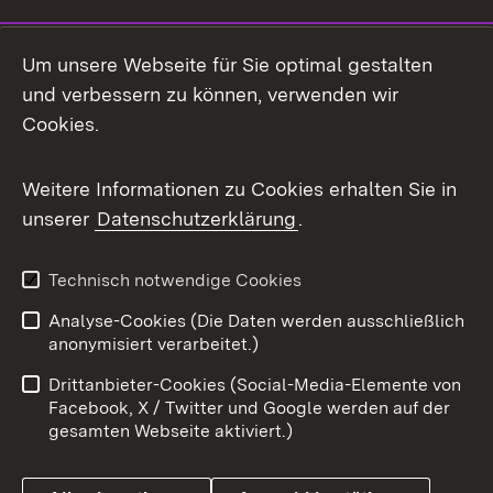
Social Media
Um unsere Webseite für Sie optimal gestalten
und verbessern zu können, verwenden wir
Facebook
Cookies.
Flickr
Weitere Informationen zu Cookies erhalten Sie in
X / Twitter
unserer
Datenschutzerklärung
.
Youtube
Technisch notwendige Cookies
Zum 
Analyse-Cookies (Die Daten werden ausschließlich
Impressum
Kontakt
anonymisiert verarbeitet.)
Benutzungshinweise
Netiquette
Drittanbieter-Cookies (Social-Media-Elemente von
Barrierefreiheit
Datenschutz
Facebook, X / Twitter und Google werden auf der
gesamten Webseite aktiviert.)
Cookies