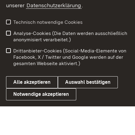
unserer
Datenschutzerklärung
.
Youtube
Technisch notwendige Cookies
Zum 
Analyse-Cookies (Die Daten werden ausschließlich
Impressum
Kontakt
anonymisiert verarbeitet.)
Benutzungshinweise
Netiquette
Drittanbieter-Cookies (Social-Media-Elemente von
Barrierefreiheit
Datenschutz
Facebook, X / Twitter und Google werden auf der
gesamten Webseite aktiviert.)
Cookies
Alle akzeptieren
Auswahl bestätigen
Notwendige akzeptieren
Link zum Landesportal