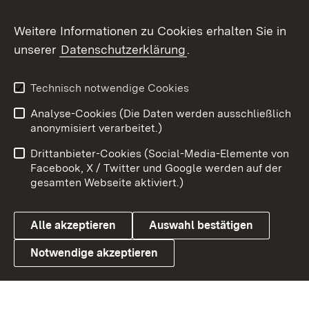
Flickr
Weitere Informationen zu Cookies erhalten Sie in
X / Twitter
unserer
Datenschutzerklärung
.
Youtube
Technisch notwendige Cookies
Zum 
Analyse-Cookies (Die Daten werden ausschließlich
Impressum
Kontakt
anonymisiert verarbeitet.)
Benutzungshinweise
Netiquette
Drittanbieter-Cookies (Social-Media-Elemente von
Barrierefreiheit
Datenschutz
Facebook, X / Twitter und Google werden auf der
gesamten Webseite aktiviert.)
Cookies
Alle akzeptieren
Auswahl bestätigen
Notwendige akzeptieren
Link zum Landesportal