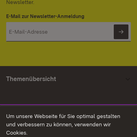
Newsletter.
E-Mail zur Newsletter-Anmeldung
News
Themenübersicht
Social Media
Um unsere Webseite für Sie optimal gestalten
und verbessern zu können, verwenden wir
Facebook
Cookies.