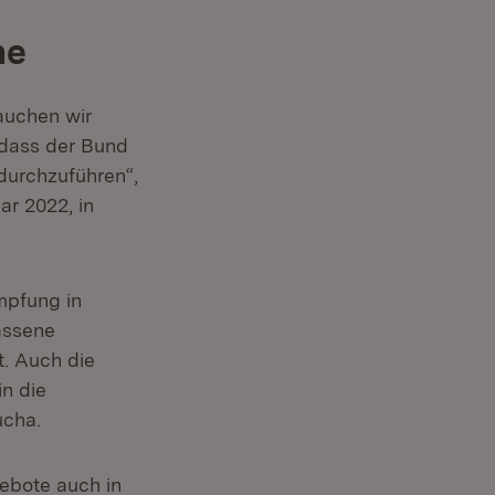
ne
auchen wir
, dass der Bund
durchzuführen“,
r 2022, in
mpfung in
assene
. Auch die
in die
ucha.
gebote auch in