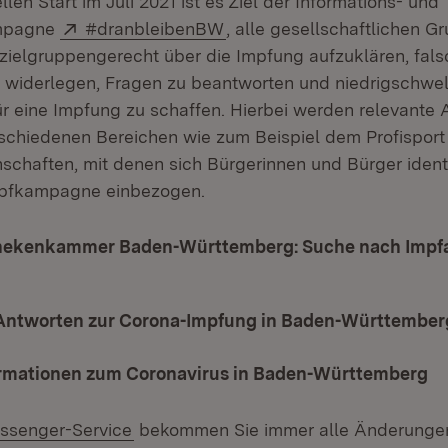
ellen Start im Juli 2021 ist es Ziel der Informations- und
Extern:
(Öffnet in neuem Fenster)
mpagne
#dranbleibenBW
, alle gesellschaftlichen G
ielgruppengerecht über die Impfung aufzuklären, fal
 widerlegen, Fragen zu beantworten und niedrigschwel
ür eine Impfung zu schaffen. Hierbei werden relevante
schiedenen Bereichen wie zum Beispiel dem Profisport
schaften, mit denen sich Bürgerinnen und Bürger identi
Impfkampagne einbezogen.
ekenkammer Baden-Württemberg: Suche nach Impfa
Öffnet in neuem Fenster)
Antworten zur Corona-Impfung in Baden-Württember
ormationen zum Coronavirus in Baden-Württemberg
ssenger-Service
bekommen Sie immer alle Änderungen