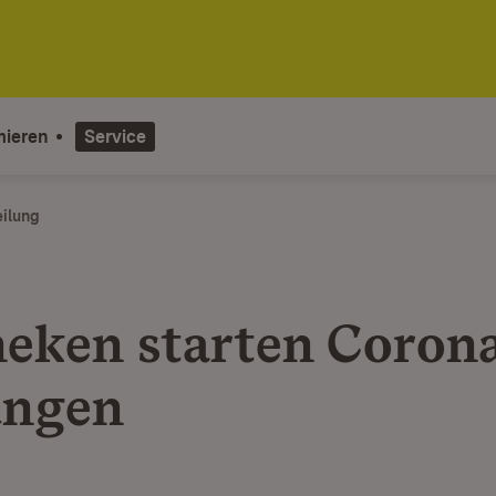
mieren
Service
eilung
eken starten Coron
ungen