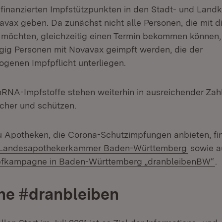
finanzierten Impfstützpunkten in den Stadt- und Landk
avax geben. Da zunächst nicht alle Personen, die mit d
 möchten, gleichzeitig einen Termin bekommen können
gig Personen mit Novavax geimpft werden, die der
ogenen Impfpflicht unterliegen.
RNA-Impfstoffe stehen weiterhin in ausreichender Zah
icher und schützen.
u Apotheken, die Corona-Schutzimpfungen anbieten, fin
(Öffnet 
 Landesapothekerkammer Baden-Württemberg
sowie a
(
pfkampagne in Baden-Württemberg „dranbleibenBW“
.
e #dranbleiben