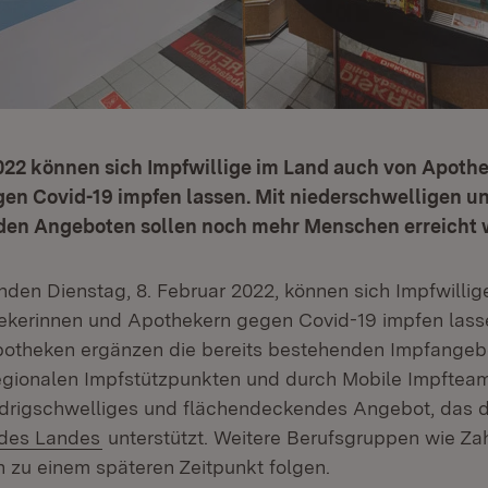
2022 können sich Impfwillige im Land auch von Apoth
en Covid-19 impfen lassen. Mit niederschwelligen u
en Angeboten sollen noch mehr Menschen erreicht 
n Dienstag, 8. Februar 2022, können sich Impfwillig
kerinnen und Apothekern gegen Covid-19 impfen lass
otheken ergänzen die bereits bestehenden Impfangeb
regionalen Impfstützpunkten und durch Mobile Impfteams
edrigschwelliges und flächendeckendes Angebot, das d
(Öffnet in neuem Fenster)
des Landes
unterstützt. Weitere Berufsgruppen wie Za
n zu einem späteren Zeitpunkt folgen.