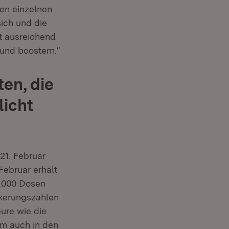
den einzelnen
ich und die
bt ausreichend
 und boostern.“
en, die
licht
21. Februar
Februar erhält
.000 Dosen
lkerungszahlen
ure wie die
em auch in den