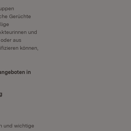
ruppen
sche Gerüchte
lige
 Akteurinnen und
 oder aus
fizieren können,
ngeboten in
g
 und wichtige