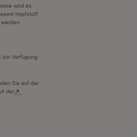
reise wird es
iesem Impfstoff
, werden
l zur Verfügung
den Sie auf der
in neuem Fenster)
Extern:
uf der
Öffnet in neuem Fenster)