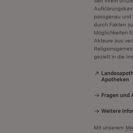
Seit ihrem offizi
Aufklärungska
passgenau und z
durch Fakten zu
Möglichkeiten f
Akteure aus ver
Religionsgemein
gezielt in die 
Extern:
Landesapoth
Apotheken
(
Fragen und 
Weitere Inf
Mit unserem
Me