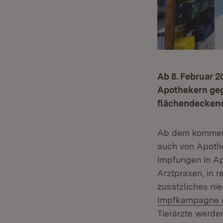
Ab 8. Februar 
Apothekern geg
flächendeckend
Ab dem kommende
auch von Apothe
Impfungen in Ap
Arztpraxen, in 
zusätzliches ni
Impfkampagne 
Tierärzte werde