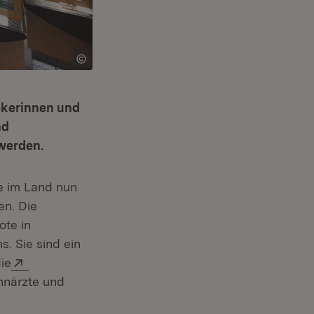
ekerinnen und
nd
werden.
e im Land nun
en. Die
ote in
. Sie sind ein
Extern:
ie
hnärzte und