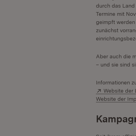
durch das Land 
Termine mit Nov
geimpft werden
zunächst vorran
einrichtungsbez
Aber auch die m
– und sie sind s
Informationen z
Extern:
Website der
Website der Im
Kampagn