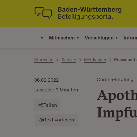
Zum Inhalt springen
Link zur Startseite
Mitmachen
Vorschlagen
Infor
Startseite
Service
Meldungen
Pressemitt
Corona-Impfung
06.02.2022
Apoth
Lesezeit: 3 Minuten
Teilen
Impf
Text vorlesen