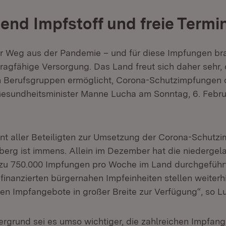
end Impfstoff und freie Termi
er Weg aus der Pandemie – und für diese Impfungen br
 tragfähige Versorgung. Das Land freut sich daher sehr
en Berufsgruppen ermöglicht, Corona-Schutzimpfungen 
Gesundheitsminister Manne Lucha am Sonntag, 6. Februa
 aller Beteiligten zur Umsetzung der Corona-Schutzi
rg ist immens. Allein im Dezember hat die niedergel
 zu 750.000 Impfungen pro Woche im Land durchgeführt
finanzierten bürgernahen Impfeinheiten stellen weiterh
n Impfangebote in großer Breite zur Verfügung“, so L
ergrund sei es umso wichtiger, die zahlreichen Impfan