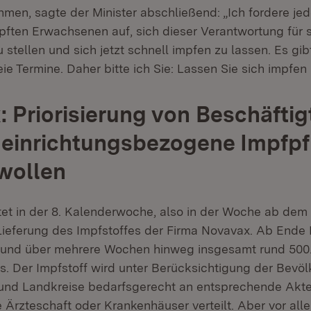
men, sagte der Minister abschließend: „Ich fordere je
pften Erwachsenen auf, sich dieser Verantwortung für s
stellen und sich jetzt schnell impfen zu lassen. Es gi
eie Termine. Daher bitte ich Sie: Lassen Sie sich impfen
 Priorisierung von Beschäftigt
 einrichtungsbezogene Impfpf
 wollen
et in der 8. Kalenderwoche, also in der Woche ab dem 
 Lieferung des Impfstoffes der Firma Novavax. Ab Ende 
und über mehrere Wochen hinweg insgesamt rund 500
fs. Der Impfstoff wird unter Berücksichtigung der Bevö
 und Landkreise bedarfsgerecht an entsprechende Akte
 Ärzteschaft oder Krankenhäuser verteilt. Aber vor all