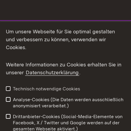
Social Media
Um unsere Webseite für Sie optimal gestalten
und verbessern zu können, verwenden wir
Facebook
Cookies.
Flickr
Weitere Informationen zu Cookies erhalten Sie in
X / Twitter
unserer
Datenschutzerklärung
.
Youtube
Technisch notwendige Cookies
Zum 
Analyse-Cookies (Die Daten werden ausschließlich
Impressum
Kontakt
anonymisiert verarbeitet.)
Benutzungshinweise
Netiquette
Drittanbieter-Cookies (Social-Media-Elemente von
Barrierefreiheit
Datenschutz
Facebook, X / Twitter und Google werden auf der
gesamten Webseite aktiviert.)
Cookies