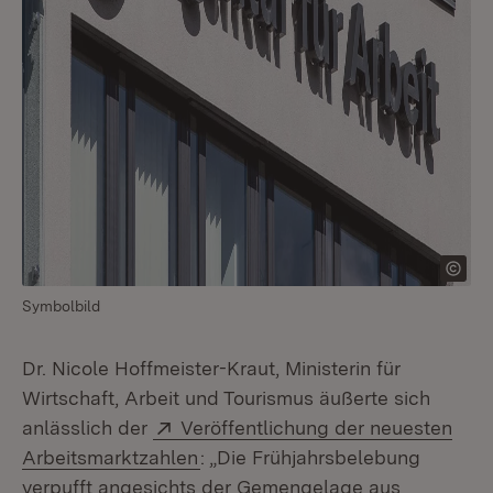
Symbolbild
Dr. Nicole Hoffmeister-Kraut, Ministerin für
Wirtschaft, Arbeit und Tourismus äußerte sich
Extern:
anlässlich der
Veröffentlichung der neuesten
(Öffnet in neuem Fenster)
Arbeitsmarktzahlen
: „Die Frühjahrsbelebung
verpufft angesichts der Gemengelage aus