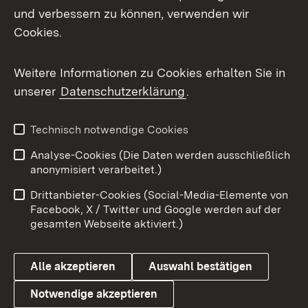
und verbessern zu können, verwenden wir
Facebook
Cookies.
Flickr
Weitere Informationen zu Cookies erhalten Sie in
X / Twitter
unserer
Datenschutzerklärung
.
Youtube
Technisch notwendige Cookies
Zum 
Analyse-Cookies (Die Daten werden ausschließlich
Impressum
Kontakt
anonymisiert verarbeitet.)
Benutzungshinweise
Netiquette
Drittanbieter-Cookies (Social-Media-Elemente von
Barrierefreiheit
Datenschutz
Facebook, X / Twitter und Google werden auf der
gesamten Webseite aktiviert.)
Cookies
Alle akzeptieren
Auswahl bestätigen
Notwendige akzeptieren
Link zum Landesportal