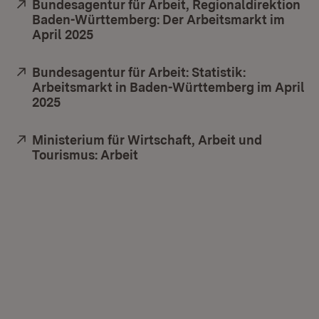
Extern:
Bundesagentur für Arbeit, Regionaldirektion
Baden-Württemberg: Der Arbeitsmarkt im
April 2025
(Öffnet in neuem Fenster)
Extern:
Bundesagentur für Arbeit: Statistik:
Arbeitsmarkt in Baden-Württemberg im April
2025
(Öffnet in neuem Fenster)
Extern:
Ministerium für Wirtschaft, Arbeit und
Tourismus: Arbeit
(Öffnet in neuem Fenster)