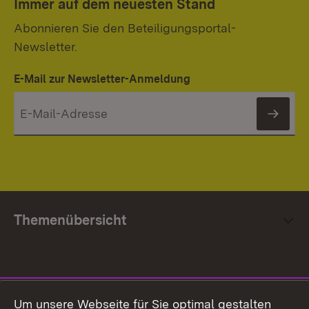
Immer auf dem neuesten Stand
Abonnieren Sie den Beteiligungsportal-
Newsletter.
E-Mail zur Newsletter-Anmeldung
News
Themenübersicht
Social Media
Um unsere Webseite für Sie optimal gestalten