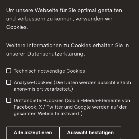
Social Media
Um unsere Webseite für Sie optimal gestalten
und verbessern zu können, verwenden wir
Facebook
Cookies.
Flickr
Weitere Informationen zu Cookies erhalten Sie in
X / Twitter
unserer
Datenschutzerklärung
.
Youtube
Technisch notwendige Cookies
Zum 
Analyse-Cookies (Die Daten werden ausschließlich
Impressum
Kontakt
anonymisiert verarbeitet.)
Benutzungshinweise
Netiquette
Drittanbieter-Cookies (Social-Media-Elemente von
Barrierefreiheit
Datenschutz
Facebook, X / Twitter und Google werden auf der
gesamten Webseite aktiviert.)
Cookies
Alle akzeptieren
Auswahl bestätigen