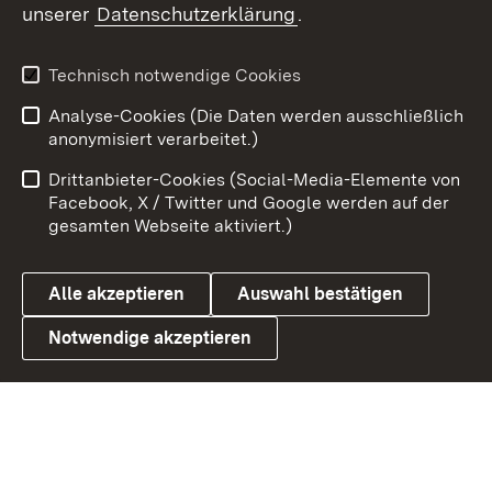
unserer
Datenschutzerklärung
.
Youtube
Technisch notwendige Cookies
Zum 
Analyse-Cookies (Die Daten werden ausschließlich
Impressum
Kontakt
anonymisiert verarbeitet.)
Benutzungshinweise
Netiquette
Drittanbieter-Cookies (Social-Media-Elemente von
Barrierefreiheit
Datenschutz
Facebook, X / Twitter und Google werden auf der
gesamten Webseite aktiviert.)
Cookies
Alle akzeptieren
Auswahl bestätigen
Notwendige akzeptieren
Link zum Landesportal