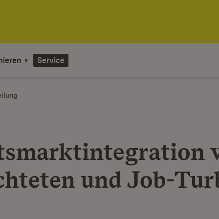
mieren
Service
eilung
tsmarktintegration 
chteten und Job-Tur