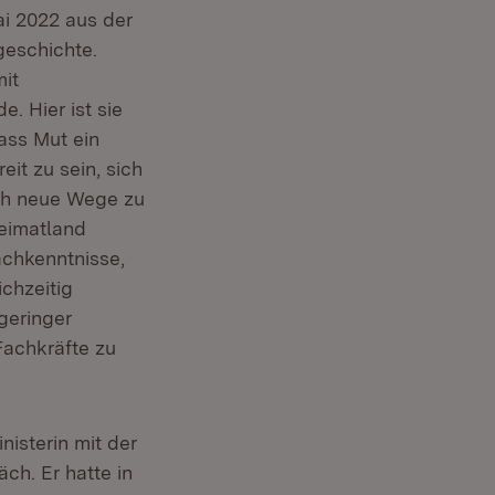
ai 2022 aus der
geschichte.
it
. Hier ist sie
dass Mut ein
eit zu sein, sich
ich neue Wege zu
Heimatland
achkenntnisse,
ichzeitig
geringer
Fachkräfte zu
neuem Fenster)
nisterin mit der
ch. Er hatte in