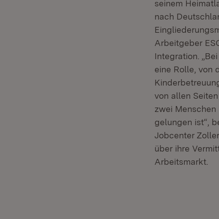
seinem Heimatl
nach Deutschlan
Eingliederungsm
Arbeitgeber ESC 
Integration. „Be
eine Rolle, von 
Kinderbetreuung.
von allen Seite
zwei Menschen p
gelungen ist“, b
Jobcenter Zolle
über ihre Vermit
Arbeitsmarkt.