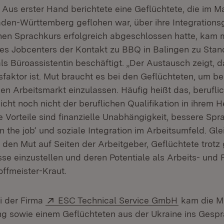
. Aus erster Hand berichtete eine Geflüchtete, die im M
den-Württemberg geflohen war, über ihre Integrations
en Sprachkurs erfolgreich abgeschlossen hatte, kam m
es Jobcenters der Kontakt zu BBQ in Balingen zu Stande
als Büroassistentin beschäftigt. „Der Austausch zeigt, 
sfaktor ist. Mut braucht es bei den Geflüchteten, um ber
en Arbeitsmarkt einzulassen. Häufig heißt das, berufl
eicht noch nicht der beruflichen Qualifikation in ihrem 
 Vorteile sind finanzielle Unabhängigkeit, bessere Spr
on the job‘ und soziale Integration im Arbeitsumfeld. Gle
 den Mut auf Seiten der Arbeitgeber, Geflüchtete trotz 
se einzustellen und deren Potentiale als Arbeits- und 
offmeister-Kraut.
Extern:
(Öffnet in 
ei der Firma
ESC Technical Service GmbH
kam die Mi
g sowie einem Geflüchteten aus der Ukraine ins Gesprä