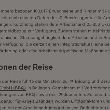
mberg bezogen 103.017 Erwachsene und Kinder mit ukr
Extern:
keit nach neusten Daten der
Bundesagentur für Arb
ungen. Kurzfristig stehen dem Arbeitsmarkt 25.856 Ukr
gergeldbezug zur Verfügung. Zudem stehen mittelfristi
rainischer Staatsangehörigkeit dem Arbeitsmarkt in Ba
 Verfügung, die derzeit einen Integrationskurs, eine 
örderung oder eine arbeitsmarktpolitische Maßnahme 
ionen der Reise
Extern:
n der Reise führte die Ministerin zu
Bildung und Beru
(Öffnet in neuem Fenster)
 gGmbH (BBQ)
in Balingen. Gemeinsam mit Vertreterinne
Extern:
ührungen von BBQ sowie des
Jobcenters Zollernalbk
xtern:
(Öffnet in neuem Fenster)
gentur für Arbeit Balingen
wurden Erfolgsfaktoren un
en bei der Arbeitsmarktintegration von Geflüchteten 