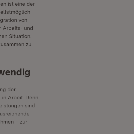
en ist eine der
nellstmöglich
gration von
r Arbeits- und
hen Situation.
r zusammen zu
twendig
ung der
 in Arbeit. Denn
eistungen sind
ausreichende
ahmen – zur