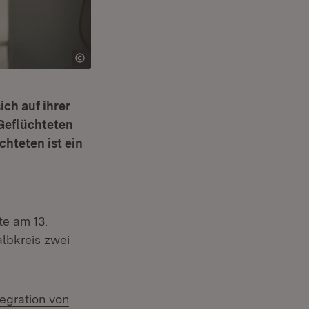
ich auf ihrer
 Geflüchteten
chteten ist ein
te am 13.
albkreis zwei
egration von