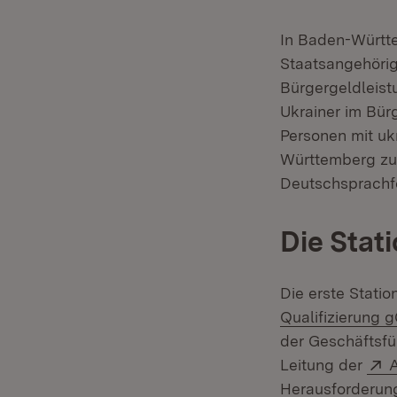
In Baden-Württe
Staatsangehörig
Bürgergeldleist
Ukrainer im Bür
Personen mit uk
Württemberg zur
Deutschsprachf
Die Stat
Die erste Statio
Qualifizierung
der Geschäftsf
E
Leitung der
A
Herausforderung