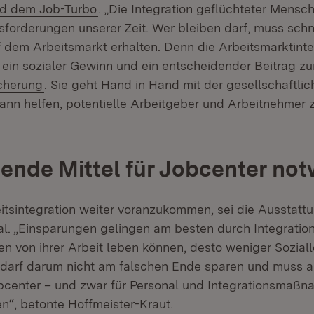
(Öffnet in neuem Fenster)
nd dem Job-Turbo
. „Die Integration geflüchteter Mensch
sforderungen unserer Zeit. Wer bleiben darf, muss sch
 dem Arbeitsmarkt erhalten. Denn die Arbeitsmarktinte
 ein sozialer Gewinn und ein entscheidender Beitrag zu
(Öffnet in neuem Fenster)
cherung
. Sie geht Hand in Hand mit der gesellschaftlic
ann helfen, potentielle Arbeitgeber und Arbeitnehme
ende Mittel für Jobcenter no
itsintegration weiter voranzukommen, sei die Ausstatt
al. „Einsparungen gelingen am besten durch Integration
n von ihrer Arbeit leben können, desto weniger Soziall
 darf darum nicht am falschen Ende sparen und muss 
Jobcenter – und zwar für Personal und Integrationsmaßn
n“, betonte Hoffmeister-Kraut.