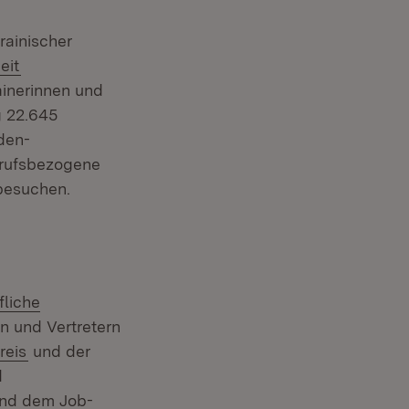
ainischer
(Öffnet in neuem Fenster)
eit
ainerinnen und
g 22.645
den-
berufsbezogene
besuchen.
fliche
n und Vertretern
(Öffnet in neuem Fenster)
reis
und der
d
und dem Job-