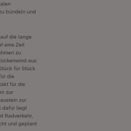
nalen
 zu bündeln und
auf die lange
 eine Zeit
nahmen zu
Rückenwind aus
tück für Stück
ür die
akt für die
en zur
Baustein zur
 dafür liegt
nd Radverkehr,
cht und geplant