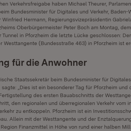
ichen Verkehrsfreigabe haben Michael Theurer, Parlamen
beim Bundesminister für Digitales und Verkehr, Baden
r Winfried Hermann, Regierungsvizepräsidentin Gabriel
zheims Oberbürgermeister Peter Boch am Montag, dem 
 Tunnel in Pforzheim die letzte Lücke geschlossen: Der
r Westtangente (Bundesstraße 463) in Pforzheim ist erö
ng für die Anwohner
ische Staatssekretär beim Bundesminister für Digitales
 sagte: „Dies ist ein besonderer Tag für Pforzheim und
 Fertigstellung des ersten Bauabschnitts der Westtange
chritt, den regionalen und überregionalen Verkehr vom i
erkehr zu entkoppeln. Pforzheim ist ein Investitionssc
u. Allein mit der Westtangente und der Enztalquerung 
 Region Finanzmittel in Höhe von rund einer halben Mill