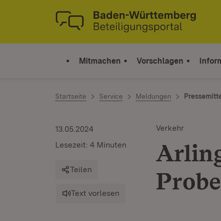
Zum Inhalt springen
Link zur Startseite
Mitmachen
Vorschlagen
Infor
Startseite
Service
Meldungen
Pressemitt
Verkehr
13.05.2024
Arlin
Lesezeit: 4 Minuten
Teilen
Probe
Text vorlesen