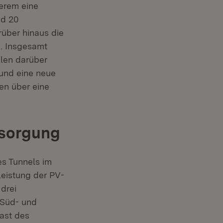
derem eine
nd 20
rüber hinaus die
. Insgesamt
hlen darüber
 und eine neue
en über eine
rsorgung
es Tunnels im
leistung der PV-
drei
 Süd- und
ast des