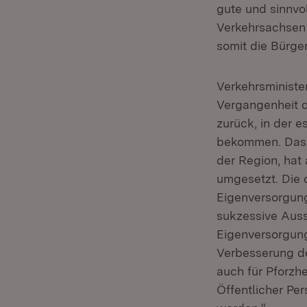
gute und sinnvol
Verkehrsachsen 
somit die Bürge
Verkehrsministe
Vergangenheit d
zurück, in der 
bekommen. Das 
der Region, hat
umgesetzt. Die 
Eigenversorgung
sukzessive Auss
Eigenversorgung 
Verbesserung de
auch für Pforzh
Öffentlicher P