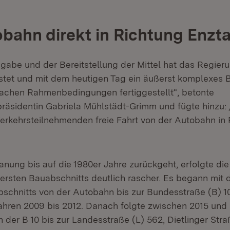
bahn direkt in Richtung Enzta
eigabe und der Bereitstellung der Mittel hat das Regie
istet und mit dem heutigen Tag ein äußerst komplexes 
fachen Rahmenbedingungen fertiggestellt“, betonte
räsidentin Gabriela Mühlstädt-Grimm und fügte hinzu: 
erkehrsteilnehmenden freie Fahrt von der Autobahn in
nung bis auf die 1980er Jahre zurückgeht, erfolgte die
rsten Bauabschnitts deutlich rascher. Es begann mit
abschnitts von der Autobahn bis zur Bundesstraße (B) 10
Jahren 2009 bis 2012. Danach folgte zwischen 2015 und
n der B 10 bis zur Landesstraße (L) 562, Dietlinger St