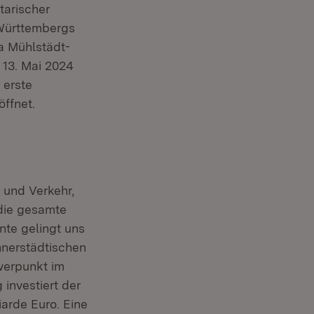
tarischer
-Württembergs
a Mühlstädt-
13. Mai 2024
 erste
ffnet.
 und Verkehr,
 die gesamte
nte gelingt uns
nnerstädtischen
hwerpunkt im
investiert der
iarde Euro. Eine