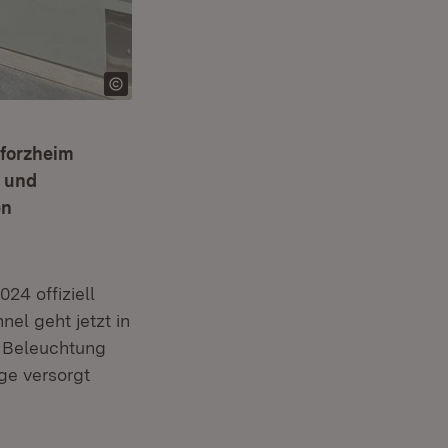
Pforzheim
g und
en
m Fenster)
024 offiziell
in neuem Fenster)
nnel geht jetzt in
n Beleuchtung
ge versorgt