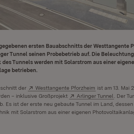
reigegebenen ersten Bauabschnitts der Westtangente 
nger Tunnel seinen Probebetrieb auf. Die Beleuchtun
k des Tunnels werden mit Solarstrom aus einer eigen
lage betrieben.
Extern:
(Öffnet in neue
schnitt der
Westtangente Pforzheim
ist am 13. Mai 2
Extern:
(Öffnet 
den – inklusive Großprojekt
Arlinger Tunnel
. Der Tu
b. Es ist der erste neu gebaute Tunnel im Land, desse
hnik mit Solarstrom aus einer eigenen Photovoltaikanla