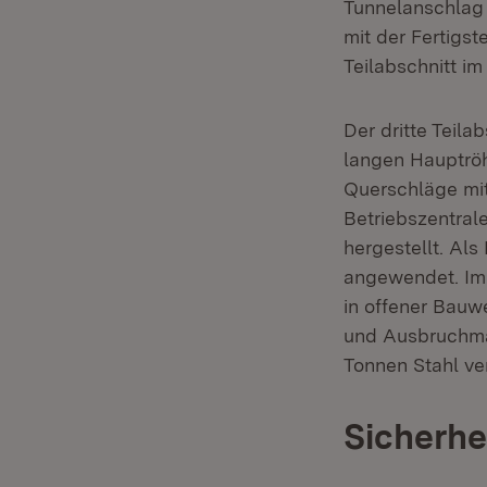
Tunnelanschlag
mit der Fertigs
Teilabschnitt im
Der dritte Teila
langen Hauptröh
Querschläge mit
Betriebszentral
hergestellt. Al
angewendet. Im 
in offener Bauw
und Ausbruchma
Tonnen Stahl ve
Sicherhe