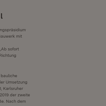
l
rungspräsidium
Bauwerk mit
„Ab sofort
 Richtung
 bauliche
 der Umsetzung
, Karlsruher
 2019 der zweite
raße. Nach dem