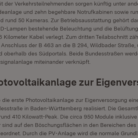
eit der Verkehrsteilnehmenden sorgen künftig unter an
deanlage und zehn begehbare Notrufkabinen sowie ru
d rund 50 Kameras. Zur Betriebsausstattung gehört da
ED-Lampen bestehende Beleuchtung und die Belüftung
 Kilometer Kabel verlegt. Zum dritten Teilabschnitt zä
 Anschluss der B 463 an die B 294, Wildbader Straße,
 oberhalb des Südportals. Beide Bundesstraßen werd
signalanlage miteinander verknüpft.
otovoltaikanlage zur Eigenve
die erste Photovoltaikanlage zur Eigenversorgung ein
esstraße in Baden-Württemberg realisiert. Die Gesamt
rund 410 Kilowatt-Peak. Die circa 950 Module inklusive 
r sind auf den Böschungsflächen in den Bereichen des
eordnet. Durch die PV-Anlage wird die normale Grundl