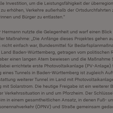
le Investition, um die Leistungsfähigkeit der überregio
zu erhöhen, Verkehre außerhalb der Ortsdurchfahrten
rinnen und Bürger zu entlasten.“
r Hermann nutzte die Gelegenheit und warf einen Blick 
er Maßnahme: „Die Anfänge dieses Projektes gehen auf
es nicht einfach war, Bundesmittel für Bedarfsplanmaß
Land Baden-Württemberg, getragen vom politischen 
 aber einen langen Atem bewiesen und die Maßnahme S
dabei errichtete erste Photovoltaikanlage (PV-Anlage) f
 eines Tunnels in Baden-Württemberg ist zugleich Auft
tattung weiterer Tunnel im Land mit Photovoltaikanlag
mit Solarstrom. Die heutige Freigabe ist ein weiterer 
r Verkehrssituation in und um Pforzheim. Der Schlüssel
eim in einem gesamtheitlichen Ansatz, in denen Fuß- u
ersonennahverkehr (ÖPNV) und Straße gemeinsam geda