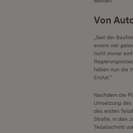
werden.“
Von Auto
„Seit der Baufr
enorm viel gele
nicht immer ein
Regierungsvizep
haben nun die V
Enztal.“
Nachdem die Pla
Umsetzung des e
des ersten Teil
Straße, in den 
Teilabschnitt vo