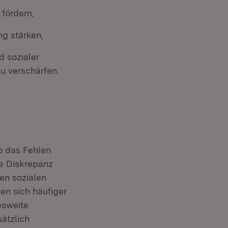
fördern,
ng stärken,
d sozialer
zu verschärfen.
so das Fehlen
ie Diskrepanz
en sozialen
n sich häufiger
esweite
ätzlich