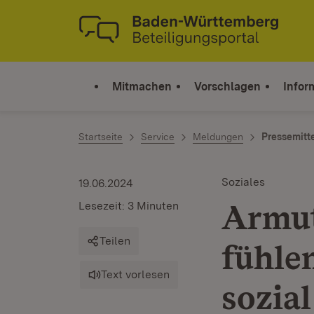
Zum Inhalt springen
Link zur Startseite
Mitmachen
Vorschlagen
Infor
Startseite
Service
Meldungen
Pressemitt
Soziales
19.06.2024
Armut
Lesezeit: 3 Minuten
Teilen
fühle
Text vorlesen
sozial