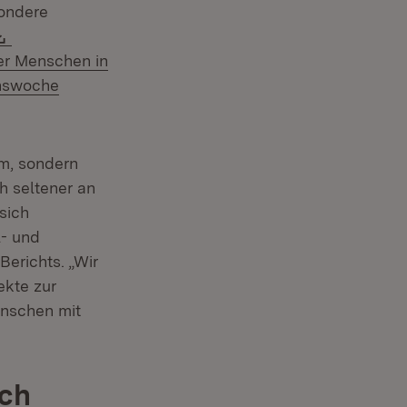
sondere
Download:
ter Menschen in
:
nswoche
em, sondern
h seltener an
sich
l- und
erichts. „Wir
ekte zur
enschen mit
ich