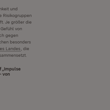
mkeit und
re Risikogruppen
. Je größer die
s Gefühl von
ach gegen
schen besonders
(Öffnet in neuem Fenster)
des Landes
, die
zusammensetzt.
f „Impulse
– von
enster)