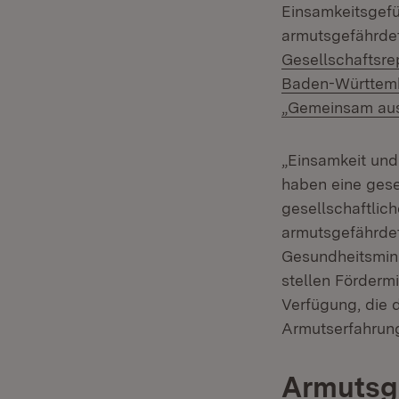
Einsamkeitsgefüh
armutsgefährdet
Gesellschaftsre
Baden-Württem
„Gemeinsam aus
„Einsamkeit und 
haben eine gese
gesellschaftlic
armutsgefährdet
Gesundheitsmini
stellen Fördermi
Verfügung, die 
Armutserfahrung
Armutsg