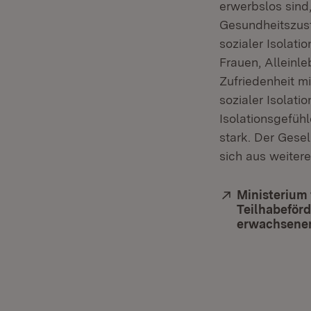
erwerbslos sind
Gesundheitszust
sozialer Isolat
Frauen, Alleinl
Zufriedenheit mi
sozialer Isolat
Isolationsgefüh
stark. Der Gesel
sich aus weiter
Extern:
Ministerium 
Teilhabeförd
erwachsenen