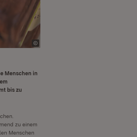
te Menschen in
dem
mt bis zu
achen.
ehmend zu einem
elen Menschen