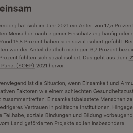
 einsam
mberg hat sich im Jahr 2021 ein Anteil von 17,5 Prozent
en Menschen nach eigener Einschätzung häufig oder s
Rund 15,8 Prozent haben sich sozial isoliert gefühlt. Bei
n war der Anteil deutlich niedriger: 6,7 Prozent bezei
rozent fühlten sich sozial isoliert. Das geht aus dem
(Öffnet in neuem Fenster)
 Panel (SOEP)
2021 hervor.
rwiegend ist die Situation, wenn Einsamkeit und Arm
ativen Faktoren wie einem schlechten Gesundheitszus
it zusammentreffen. Einsamkeitsbelastete Menschen z
niedrigeres Vertrauen in politische Institutionen. Hingeg
he Teilhabe, soziale Bindungen und Bildung vorbeugen
 vom Land geförderten Projekte sollen insbesondere: