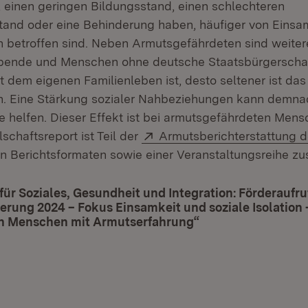
, einen geringen Bildungsstand, einen schlechteren
and oder eine Behinderung haben, häufiger von Einsa
ion betroffen sind. Neben Armutsgefährdeten sind weite
ebende und Menschen ohne deutsche Staatsbürgerschaft
t dem eigenen Familienleben ist, desto seltener ist da
ion. Eine Stärkung sozialer Nahbeziehungen kann demn
le helfen. Dieser Effekt ist bei armutsgefährdeten Men
Extern:
lschaftsreport ist Teil der
Armutsberichterstattung 
en Berichtsformaten sowie einer Veranstaltungsreihe 
für Soziales, Gesundheit und Integration: Förderaufru
erung 2024 – Fokus Einsamkeit und soziale Isolation 
 Menschen mit Armutserfahrung“
(Öffnet in neuem F