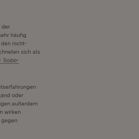
 der
ehr häufig
 den nicht-
chneten sich als
Extern:
Sozio-
utserfahrungen
tand oder
eigen außerdem
en wirken
d gegen