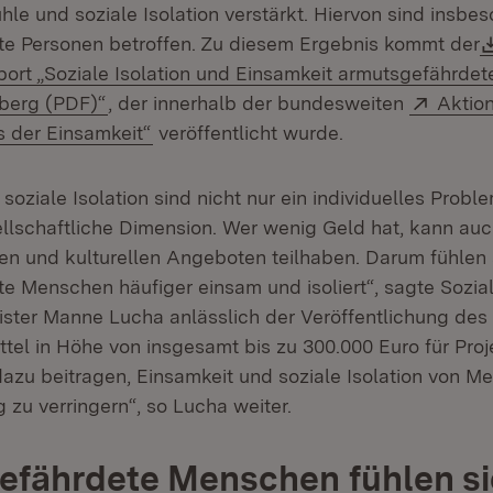
le und soziale Isolation verstärkt. Hiervon sind insbe
e Personen betroffen. Zu diesem Ergebnis kommt der
port „Soziale Isolation und Einsamkeit armutsgefährde
(Öffnet in neuem Fenster)
Extern
berg (PDF)“
, der innerhalb der bundesweiten
Aktio
(Öffnet in neuem Fenster)
 der Einsamkeit“
veröffentlicht wurde.
soziale Isolation sind nicht nur ein individuelles Probl
llschaftliche Dimension. Wer wenig Geld hat, kann auc
hen und kulturellen Angeboten teilhaben. Darum fühlen 
e Menschen häufiger einsam und isoliert“, sagte Sozia
ster Manne Lucha anlässlich der Veröffentlichung des B
ttel in Höhe von insgesamt bis zu 300.000 Euro für Proj
dazu beitragen, Einsamkeit und soziale Isolation von M
 zu verringern“, so Lucha weiter.
efährdete Menschen fühlen s