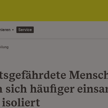
mieren
Service
eilung
sgefährdete Mensc
n sich häufiger eins
 isoliert