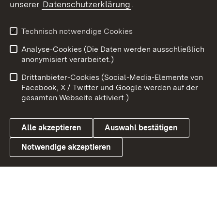
unserer
Datenschutzerklärung
.
Youtube
Technisch notwendige Cookies
Zum 
Analyse-Cookies (Die Daten werden ausschließlich
Impressum
Kontakt
anonymisiert verarbeitet.)
Benutzungshinweise
Netiquette
Drittanbieter-Cookies (Social-Media-Elemente von
Barrierefreiheit
Datenschutz
Facebook, X / Twitter und Google werden auf der
gesamten Webseite aktiviert.)
Cookies
Alle akzeptieren
Auswahl bestätigen
Notwendige akzeptieren
Link zum Landesportal