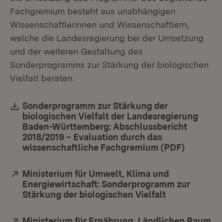
Fachgremium besteht aus unabhängigen
Wissenschaftlerinnen und Wissenschaftlern,
welche die Landesregierung bei der Umsetzung
und der weiteren Gestaltung des
Sonderprogramms zur Stärkung der biologischen
Vielfalt beraten.
Download:
Sonderprogramm zur Stärkung der
biologischen Vielfalt der Landesregierung
Baden-Württemberg: Abschlussbericht
2018/2019 – Evaluation durch das
wissenschaftliche Fachgremium (PDF)
(Öffnet 
Extern:
Ministerium für Umwelt, Klima und
Energiewirtschaft: Sonderprogramm zur
Stärkung der biologischen Vielfalt
(Öffnet in ne
Extern:
Ministerium für Ernährung, Ländlichen Raum