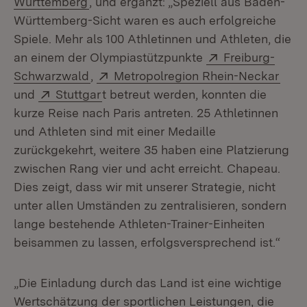
Württemberg
, und ergänzt: „Speziell aus Baden-
Württemberg-Sicht waren es auch erfolgreiche
Spiele. Mehr als 100 Athletinnen und Athleten, die
Extern:
an einem der Olympiastützpunkte
Freiburg-
(Öffnet in neuem Fenster)
Extern:
(Öff
Schwarzwald
,
Metropolregion Rhein-Neckar
Extern:
(Öffnet in neuem Fenster)
und
Stuttgar
t betreut werden, konnten die
kurze Reise nach Paris antreten. 25 Athletinnen
und Athleten sind mit einer Medaille
zurückgekehrt, weitere 35 haben eine Platzierung
zwischen Rang vier und acht erreicht. Chapeau.
Dies zeigt, dass wir mit unserer Strategie, nicht
unter allen Umständen zu zentralisieren, sondern
lange bestehende Athleten-Trainer-Einheiten
beisammen zu lassen, erfolgsversprechend ist.“
„Die Einladung durch das Land ist eine wichtige
Wertschätzung der sportlichen Leistungen, die