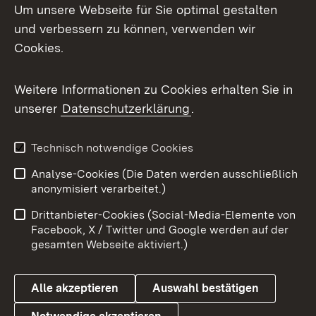
Um unsere Webseite für Sie optimal gestalten
und verbessern zu können, verwenden wir
Facebook
Cookies.
Flickr
Weitere Informationen zu Cookies erhalten Sie in
X / Twitter
unserer
Datenschutzerklärung
.
Youtube
Technisch notwendige Cookies
Zum 
Analyse-Cookies (Die Daten werden ausschließlich
Impressum
Kontakt
anonymisiert verarbeitet.)
Benutzungshinweise
Netiquette
Drittanbieter-Cookies (Social-Media-Elemente von
Barrierefreiheit
Datenschutz
Facebook, X / Twitter und Google werden auf der
gesamten Webseite aktiviert.)
Cookies
Alle akzeptieren
Auswahl bestätigen