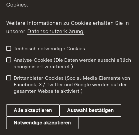
Cookies.
Flickr
Weitere Informationen zu Cookies erhalten Sie in
X / Twitter
unserer
Datenschutzerklärung
.
Youtube
Technisch notwendige Cookies
Zum 
Analyse-Cookies (Die Daten werden ausschließlich
Impressum
Kontakt
anonymisiert verarbeitet.)
Benutzungshinweise
Netiquette
Drittanbieter-Cookies (Social-Media-Elemente von
Barrierefreiheit
Datenschutz
Facebook, X / Twitter und Google werden auf der
gesamten Webseite aktiviert.)
Cookies
Alle akzeptieren
Auswahl bestätigen
Notwendige akzeptieren
Link zum Landesportal