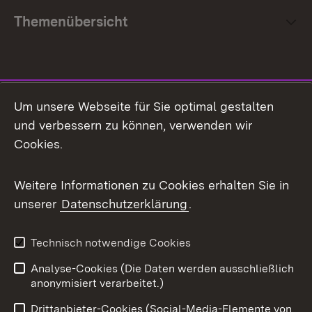
Themenübersicht
Social Media
Um unsere Webseite für Sie optimal gestalten
und verbessern zu können, verwenden wir
Facebook
Cookies.
Flickr
Weitere Informationen zu Cookies erhalten Sie in
X / Twitter
unserer
Datenschutzerklärung
.
Youtube
Technisch notwendige Cookies
Zum 
Analyse-Cookies (Die Daten werden ausschließlich
Impressum
Kontakt
anonymisiert verarbeitet.)
Benutzungshinweise
Netiquette
Drittanbieter-Cookies (Social-Media-Elemente von