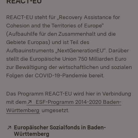
REACT-EU
REACT-EU steht für „Recovery Assistance for
Cohesion and the Territories of Europe“
(Aufbauhilfe für den Zusammenhalt und die
Gebiete Europas) und ist Teil des
Aufbauinstruments „NextGenerationEU“. Darüber
stellt die Europäische Union 750 Milliarden Euro
zur Bewältigung der wirtschaftlichen und sozialen
Folgen der COVID-19-Pandemie bereit.
Das Programm REACT-EU wird hier in Verbindung
Extern:
mit dem
ESF-Programm 2014-2020 Baden-
(Öffnet in neuem Fenster)
Württemberg
umgesetzt.
Extern:
Europäischer Sozialfonds in Baden-
Württemberg
(Öffnet in neuem Fenster)