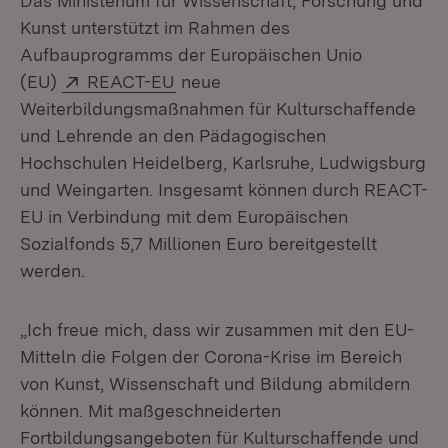
Das Ministerium für Wissenschaft, Forschung und
Kunst unterstützt im Rahmen des
Aufbauprogramms der Europäischen Unio
Extern:
(Öffnet in neuem Fenster)
(EU)
REACT-EU
neue
Weiterbildungsmaßnahmen für Kulturschaffende
und Lehrende an den Pädagogischen
Hochschulen Heidelberg, Karlsruhe, Ludwigsburg
und Weingarten. Insgesamt können durch REACT-
EU in Verbindung mit dem Europäischen
Sozialfonds 5,7 Millionen Euro bereitgestellt
werden.
„Ich freue mich, dass wir zusammen mit den EU-
Mitteln die Folgen der Corona-Krise im Bereich
von Kunst, Wissenschaft und Bildung abmildern
können. Mit maßgeschneiderten
Fortbildungsangeboten für Kulturschaffende und