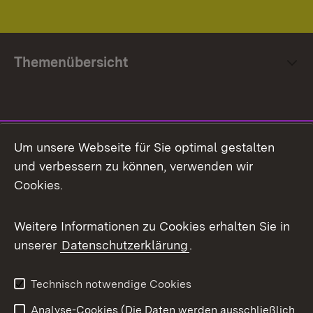
Themenübersicht
Social Media
Um unsere Webseite für Sie optimal gestalten
und verbessern zu können, verwenden wir
Facebook
Cookies.
Flickr
Weitere Informationen zu Cookies erhalten Sie in
X / Twitter
unserer
Datenschutzerklärung
.
Youtube
Technisch notwendige Cookies
Zum 
Analyse-Cookies (Die Daten werden ausschließlich