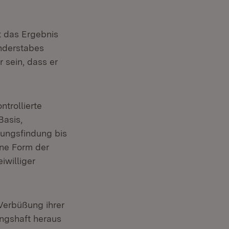
st das Ergebnis
onderstabes
 sein, dass er
ntrollierte
Basis,
dungsfindung bis
ine Form der
iwilliger
Verbüßung ihrer
ungshaft heraus