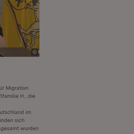
ür Migration
familie H., die
eutschland im
finden sich
Insgesamt wurden