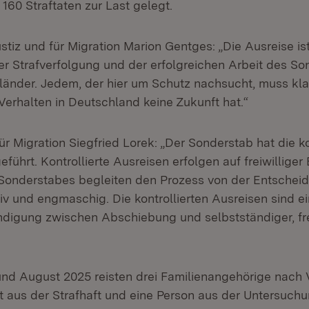
 160 Straftaten zur Last gelegt.
ustiz und für Migration Marion Gentges: „Die Ausreise i
r Strafverfolgung und der erfolgreichen Arbeit des S
länder. Jedem, der hier um Schutz nachsucht, muss klar
Verhalten in Deutschland keine Zukunft hat.“
ür Migration Siegfried Lorek: „Der Sonderstab hat die ko
führt. Kontrollierte Ausreisen erfolgen auf freiwilliger 
 Sonderstabes begleiten den Prozess von der Entschei
iv und engmaschig. Die kontrollierten Ausreisen sind e
digung zwischen Abschiebung und selbstständiger, fre
 und August 2025 reisten drei Familienangehörige nach 
kt aus der Strafhaft und eine Person aus der Untersuch