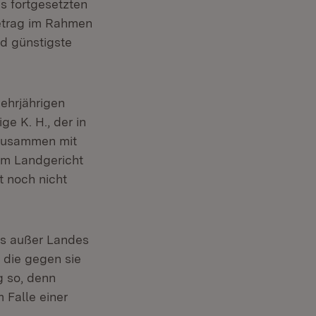
s fortgesetzten
betrag im Rahmen
nd günstigste
mehrjährigen
ge K. H., der in
 zusammen mit
vom Landgericht
st noch nicht
aus außer Landes
, die gegen sie
g so, denn
 Falle einer