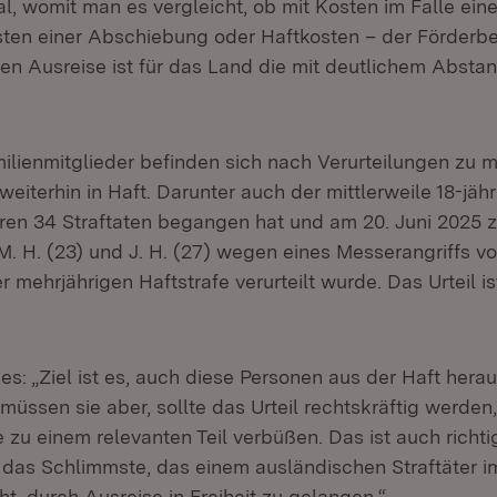
l, womit man es vergleicht, ob mit Kosten im Falle eine
sten einer Abschiebung oder Haftkosten – der Förder
rten Ausreise ist für das Land die mit deutlichem Absta
milienmitglieder befinden sich nach Verurteilungen zu 
weiterhin in Haft. Darunter auch der mittlerweile 18-jähri
ren 34 Straftaten begangen hat und am 20. Juni 2025
M. H. (23) und J. H. (27) wegen eines Messerangriffs 
er mehrjährigen Haftstrafe verurteilt wurde. Das Urteil i
es: „Ziel ist es, auch diese Personen aus der Haft her
 müssen sie aber, sollte das Urteil rechtskräftig werden
 zu einem relevanten Teil verbüßen. Das ist auch richti
das Schlimmste, das einem ausländischen Straftäter im
ht, durch Ausreise in Freiheit zu gelangen.“