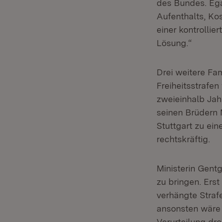
des Bundes. Ega
Aufenthalts, Ko
einer kontrollie
Lösung.“
Drei weitere Fa
Freiheitsstrafen 
zweieinhalb Jah
seinen Brüdern 
Stuttgart zu ein
rechtskräftig.
Ministerin Gentg
zu bringen. Erst
verhängte Strafe
ansonsten wäre 
Verurteilung dro