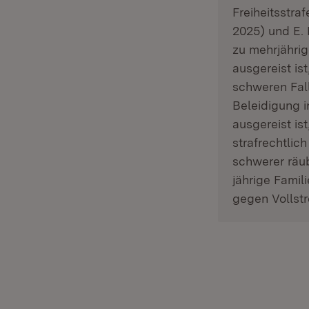
Freiheitsstra
2025) und E. 
zu mehrjährige
ausgereist is
schweren Fal
Beleidigung i
ausgereist is
strafrechtlic
schwerer räub
jährige Fami
gegen Vollstr