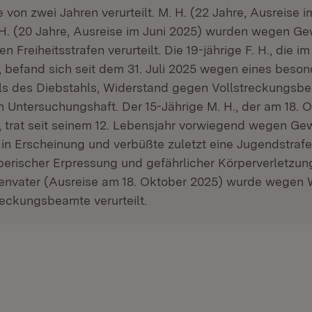
fe von zwei Jahren verurteilt. M. H. (22 Jahre, Ausreise 
H. (20 Jahre, Ausreise im Juni 2025) wurden wegen Ge
n Freiheitsstrafen verurteilt. Die 19-jährige F. H., die 
t, befand sich seit dem 31. Juli 2025 wegen eines beso
ls des Diebstahls, Widerstand gegen Vollstreckungsb
n Untersuchungshaft. Der 15-Jährige M. H., der am 18. 
t, trat seit seinem 12. Lebensjahr vorwiegend wegen Ge
h in Erscheinung und verbüßte zuletzt eine Jugendstra
erischer Erpressung und gefährlicher Körperverletzun
lienvater (Ausreise am 18. Oktober 2025) wurde wegen
eckungsbeamte verurteilt.