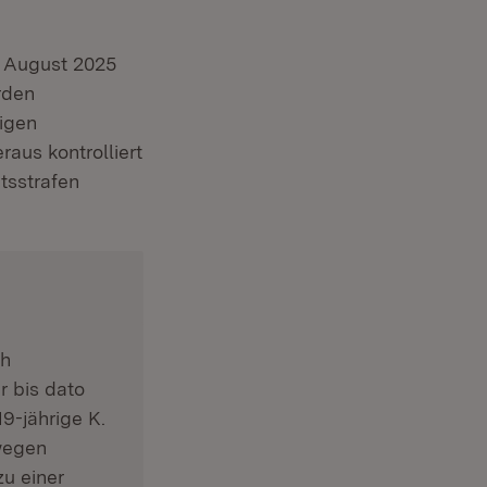
d August 2025
rden
igen
raus kontrolliert
tsstrafen
ch
r bis dato
9-jährige K.
 wegen
u einer