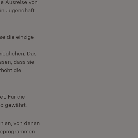
die Ausreise von
 in Jugendhaft
se die einzige
möglichen. Das
issen, dass sie
rhöht die
t. Für die
ro gewährt.
inien, von denen
eiseprogrammen