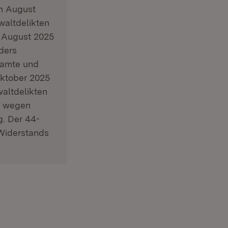
im August
waltdelikten
im August 2025
nders
eamte und
Oktober 2025
waltdelikten
fe wegen
g. Der 44-
 Widerstands