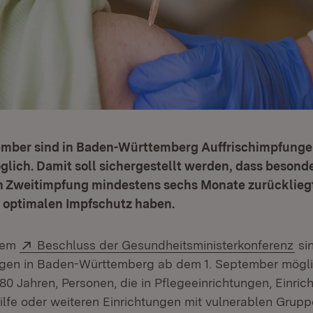
ember sind in Baden-Württemberg Auffrischimpfunge
lich. Damit soll sichergestellt werden, dass besond
n Zweitimpfung mindestens sechs Monate zurücklieg
n optimalen Impfschutz haben.
Extern:
(Öf
dem
Beschluss der Gesundheitsministerkonferenz
si
gen in Baden-Württemberg ab dem 1. September möglich
0 Jahren, Personen, die in Pflegeeinrichtungen, Einric
ilfe oder weiteren Einrichtungen mit vulnerablen Grup