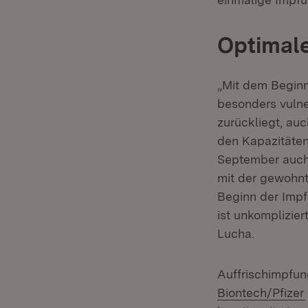
Optimale
„Mit dem Beginn
besonders vuln
zurückliegt, au
den Kapazitäte
September auch 
mit der gewohnt
Beginn der Impf
ist unkomplizie
Lucha.
Auffrischimpfu
Biontech/Pfizer