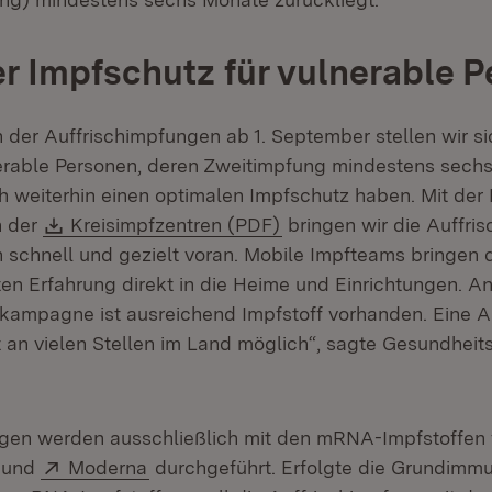
r Impfschutz für vulnerable 
 der Auffrischimpfungen ab 1. September stellen wir si
erable Personen, deren Zweitimpfung mindestens sech
ch weiterhin einen optimalen Impfschutz haben. Mit der
Download:
(Öffnet in neuem Fenst
n der
Kreisimpfzentren (PDF)
bringen wir die Auffri
schnell und gezielt voran. Mobile Impfteams bringen 
en Erfahrung direkt in die Heime und Einrichtungen. An
kampagne ist ausreichend Impfstoff vorhanden. Eine A
rt an vielen Stellen im Land möglich“, sagte Gesundhei
ngen werden ausschließlich mit den mRNA-Impfstoffen
(Öffnet in neuem Fenster)
Extern:
(Öffnet in neuem Fenster)
und
Moderna
durchgeführt. Erfolgte die Grundimmu