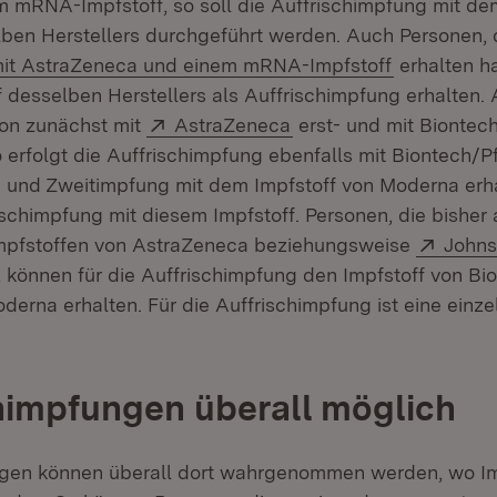
em mRNA-Impfstoff, so soll die Auffrischimpfung mit 
lben Herstellers durchgeführt werden. Auch Personen, 
it AstraZeneca und einem mRNA-Impfstoff
erhalten h
desselben Herstellers als Auffrischimpfung erhalten. A
Extern:
(Öffnet in neuem Fenst
on zunächst mit
AstraZeneca
erst- und mit Biontech
 erfolgt die Auffrischimpfung ebenfalls mit Biontech/Pf
t- und Zweitimpfung mit dem Impfstoff von Moderna erha
schimpfung mit diesem Impfstoff. Personen, die bisher 
Exter
impfstoffen von AstraZeneca beziehungsweise
Johns
 können für die Auffrischimpfung den Impfstoff von Bio
derna erhalten. Für die Auffrischimpfung ist eine einz
himpfungen überall möglich
ngen können überall dort wahrgenommen werden, wo 