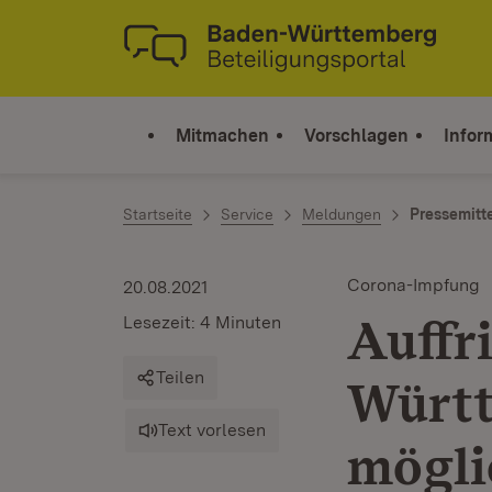
Zum Inhalt springen
Link zur Startseite
Mitmachen
Vorschlagen
Infor
Startseite
Service
Meldungen
Pressemitt
Corona-Impfung
20.08.2021
Auffr
Lesezeit: 4 Minuten
Teilen
Württ
Text vorlesen
mögli