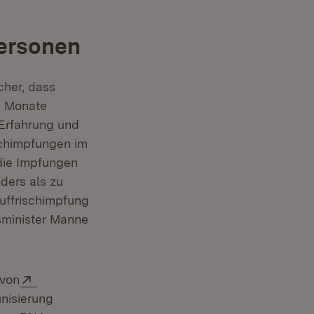
Personen
cher, dass
s Monate
 Erfahrung und
er)
schimpfungen im
die Impfungen
ders als zu
uffrischimpfung
tsminister Manne
Extern:
 von
nisierung