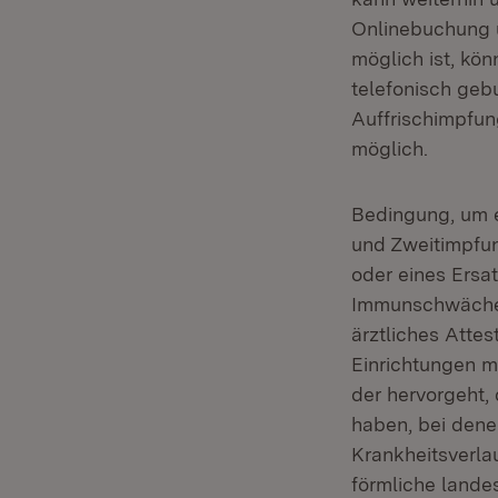
Onlinebuchung ü
möglich ist, kö
telefonisch geb
Auffrischimpfung
möglich.
Bedingung, um e
und Zweitimpfun
oder eines Ersa
Immunschwäche 
ärztliches Attes
Einrichtungen m
der hervorgeht,
haben, bei dene
Krankheitsverla
förmliche lande