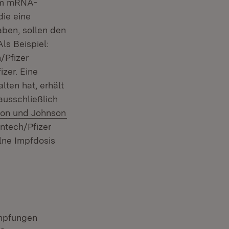
dem mRNA-
die eine
aben, sollen den
ls Beispiel:
er)
/Pfizer
izer. Eine
lten hat, erhält
ausschließlich
n:
(Öffnet in neuem Fenster)
on und Johnson
ntech/Pfizer
elne Impfdosis
Impfungen