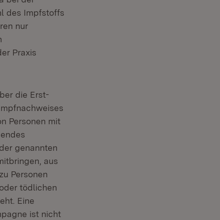
l des Impfstoffs
ren nur
n
der Praxis
er die Erst-
 Impfnachweises
on Personen mit
hendes
e der genannten
itbringen, aus
 zu Personen
oder tödlichen
eht. Eine
pagne ist nicht