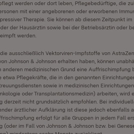
pflegt werden oder dort leben, Pflegebedürftige, die z
ersonen mit einer angeborenen oder erworbenen Imm
ressiver Therapie. Sie können ab diesem Zeitpunkt im
der der Hausärztin sowie bei der Betriebsärztin oder b
geimpft werden.
die ausschließlich Vektorviren-Impfstoffe von AstraZe
von Johnson & Johnson erhalten haben, können unabhä
m anderen medizinischen Grund eine Auffrischimpfung
e etwa Pflegekräfte, die in den genannten Einrichtung
treuungsdiensten sowie in medizinischen Einrichtungen
nkologie oder Transplantationsmedizin) arbeiten, wird 
g derzeit nicht grundsätzlich empfohlen. Bei individu
nder ärztlicher Aufklärung ist diese jedoch ebenfalls 
frischimpfung erfolgt für alle Gruppen in jedem Fall e
g (oder im Fall von Johnson & Johnson bzw. bei Genes
ng) mindestens sechs Monate zurückliegt.