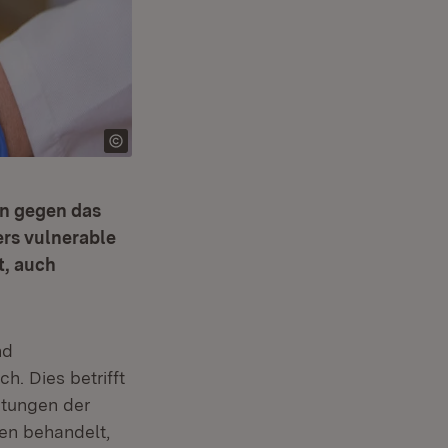
n gegen das
ers vulnerable
t, auch
fnet in neuem Fenster)
nd
. Dies betrifft
htungen der
pen behandelt,