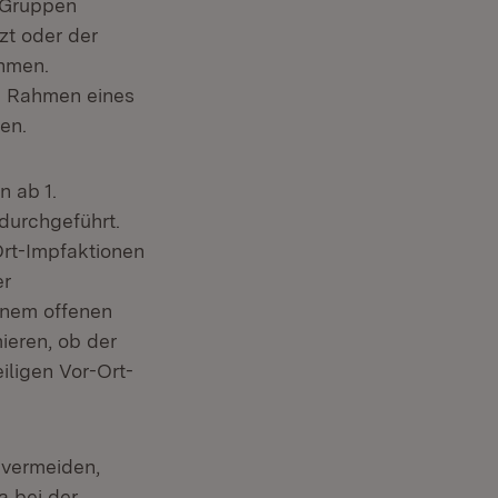
 Gruppen
zt oder der
ehmen.
m Rahmen eines
en.
t in neuem Fenster)
 ab 1.
durchgeführt.
Ort-Impfaktionen
er
einem offenen
ieren, ob der
ligen Vor-Ort-
 vermeiden,
a bei der