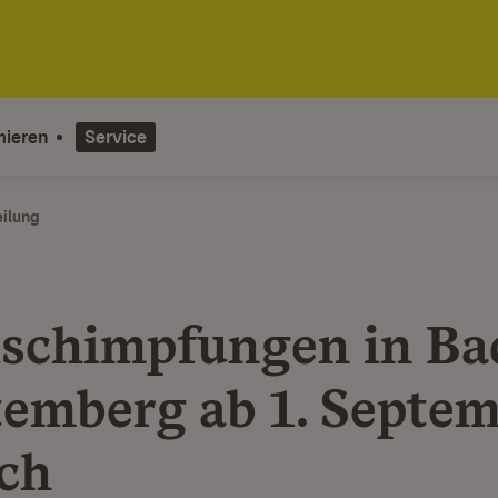
mieren
Service
eilung
ischimpfungen in Ba
emberg ab 1. Septe
ch