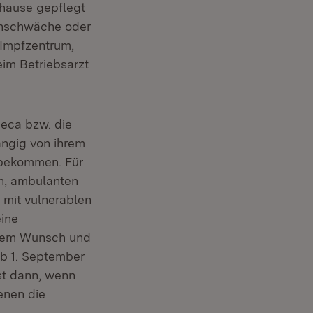
uhause gepflegt
unschwäche oder
 Impfzentrum,
eim Betriebsarzt
neca bzw. die
ngig von ihrem
 bekommen. Für
en, ambulanten
 mit vulnerablen
eine
ellem Wunsch und
ab 1. September
rst dann, wenn
enen die