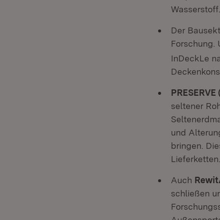
Wasserstoff
Der Bausekt
Forschung.
InDeckLe na
Deckenkonst
PRESERVE (
seltener Roh
Seltenerdma
und Alterun
bringen. Di
Lieferketten
Auch
Rewit
schließen u
Forschungss
Außensporta