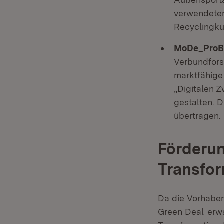
verwendeten
Recyclingku
MoDe_ProBi
Verbundfors
marktfähige
„Digitalen Z
gestalten. 
übertragen.
Förderun
Transfor
Da die Vorhaben
(Öff
Green Deal
erwa