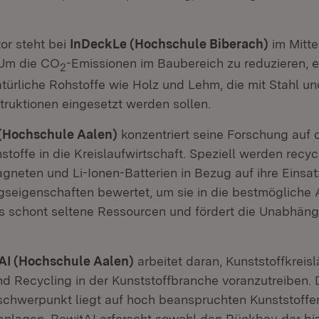
.
or steht bei
InDeckLe (Hochschule Biberach)
im Mitte
 Um die CO
-Emissionen im Baubereich zu reduzieren, e
2
türliche Rohstoffe wie Holz und Lehm, die mit Stahl un
ruktionen eingesetzt werden sollen.
Hochschule Aalen)
konzentriert seine Forschung auf d
stoffe in die Kreislaufwirtschaft. Speziell werden recyc
gneten und Li-Ionen-Batterien in Bezug auf ihre Einsa
gseigenschaften bewertet, um sie in die bestmöglich
es schont seltene Ressourcen und fördert die Unabhäng
.
AI (Hochschule Aalen)
arbeitet daran, Kunststoffkreisl
nd Recycling in der Kunststoffbranche voranzutreiben. 
chwerpunkt liegt auf hoch beanspruchten Kunststoffen
nlagen. RewitAI erforscht sowohl den Rückbau der bi