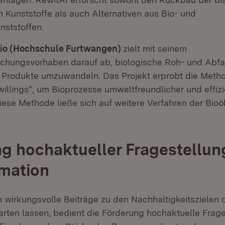
 Kunststoffe als auch Alternativen aus Bio- und
nststoffen.
o (Hochschule Furtwangen)
zielt mit seinem
chungsvorhaben darauf ab, biologische Roh- und Abfall
 Produkte umzuwandeln. Das Projekt erprobt die Meth
willings“, um Bioprozesse umweltfreundlicher und effizi
Diese Methode ließe sich auf weitere Verfahren der Bio
g hochaktueller Fragestellun
mation
 wirkungsvolle Beiträge zu den Nachhaltigkeitszielen
net in neuem Fenster)
rten lassen, bedient die Förderung hochaktuelle Frag