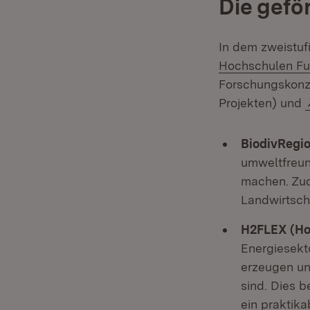
Die gefö
In dem zweistuf
Hochschulen F
Forschungskonz
Projekten) und
BiodivRegio
umweltfreun
machen. Zude
Landwirtscha
H2FLEX (Ho
Energiesekto
erzeugen un
sind. Dies b
ein praktik