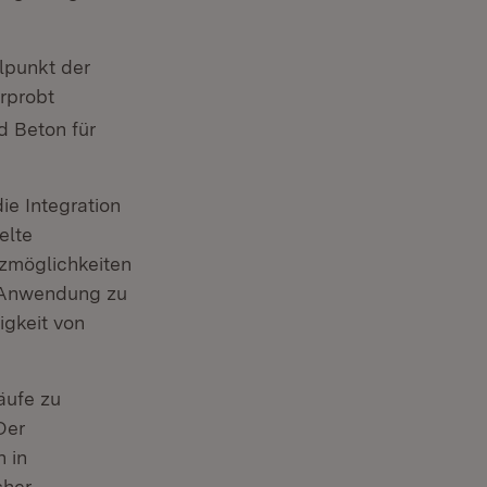
lpunkt der
rprobt
d Beton für
ie Integration
elte
tzmöglichkeiten
e Anwendung zu
igkeit von
äufe zu
Der
 in
sher