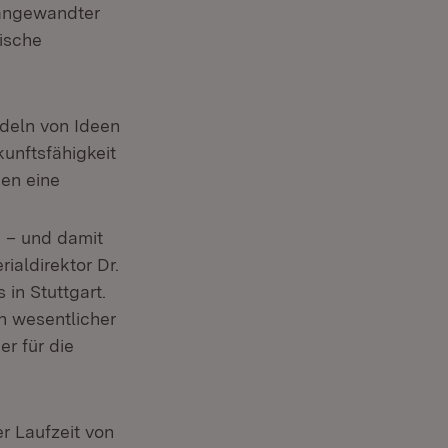
 angewandter
ische
ndeln von Ideen
unftsfähigkeit
nen eine
n – und damit
ialdirektor Dr.
in Stuttgart.
 wesentlicher
er für die
r Laufzeit von