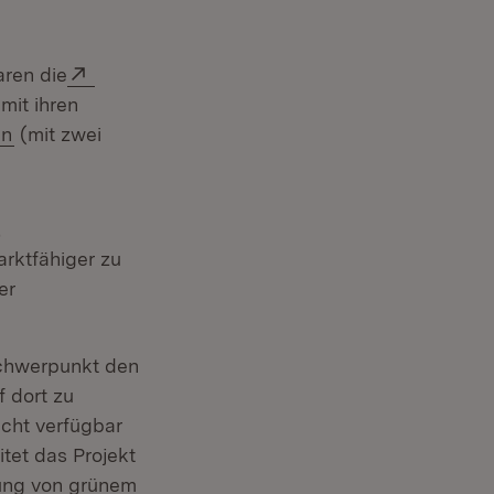
Extern:
aren die
(Öffnet in neuem Fenster)
mit ihren
(Öffnet in neuem Fenster)
en
(mit zwei
,
rktfähiger zu
er
chwerpunkt den
f dort zu
cht verfügbar
itet das Projekt
zung von grünem