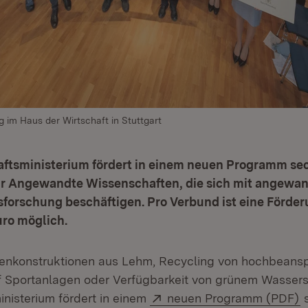
 im Haus der Wirtschaft in Stuttgart
ftsministerium fördert in einem neuen Programm sec
r Angewandte Wissenschaften, die sich mit angewan
forschung beschäftigen. Pro Verbund ist eine Förder
uro möglich.
kenkonstruktionen aus Lehm, Recycling von hochbeans
f Sportanlagen oder Verfügbarkeit von grünem Wassers
Extern:
(
nisterium fördert in einem
neuen Programm (PDF)
s