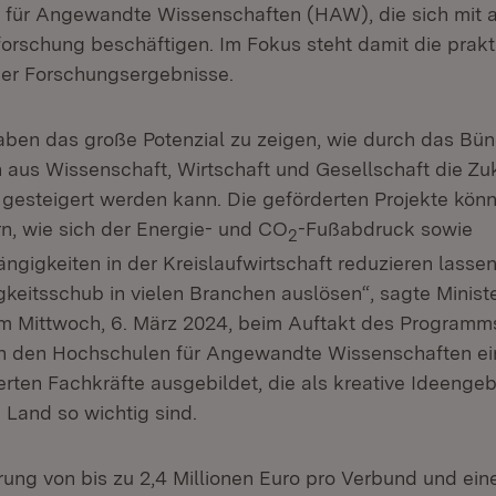
 für Angewandte Wissenschaften (HAW), die sich mit
forschung beschäftigen. Im Fokus steht damit die prakt
er Forschungsergebnisse.
haben das große Potenzial zu zeigen, wie durch das Bü
 aus Wissenschaft, Wirtschaft und Gesellschaft die Zuk
gesteigert werden kann. Die geförderten Projekte kön
rn, wie sich der Energie- und CO
-Fußabdruck sowie
2
ngigkeiten in der Kreislaufwirtschaft reduzieren lasse
keitsschub in vielen Branchen auslösen“, sagte Minister
am Mittwoch, 6. März 2024, beim Auftakt des Programms 
 den Hochschulen für Angewandte Wissenschaften ein
zierten Fachkräfte ausgebildet, die als kreative Ideengeb
Land so wichtig sind.
rung von bis zu 2,4 Millionen Euro pro Verbund und eine