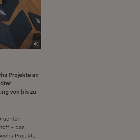
hs Projekte an
dter
ung von bis zu
pruchten
toff – das
Öffnet in neuem Fenster)
echs Projekte