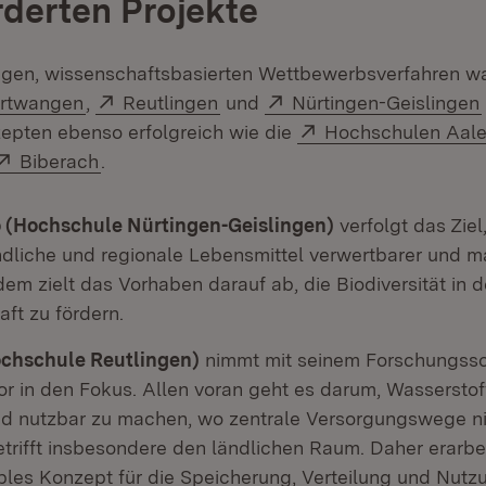
rderten Projekte
igen, wissenschaftsbasierten Wettbewerbsverfahren w
(Öffnet in neuem Fenster)
Extern:
(Öffnet in neuem Fenster)
Extern:
urtwangen
,
Reutlingen
und
Nürtingen-Geislingen
Extern:
epten ebenso erfolgreich wie die
Hochschulen Aal
Extern:
(Öffnet in neuem Fenster)
Biberach
.
 (Hochschule Nürtingen-Geislingen)
verfolgt das Ziel
dliche und regionale Lebensmittel verwertbarer und ma
m zielt das Vorhaben darauf ab, die Biodiversität in d
ft zu fördern.
chschule Reutlingen)
nimmt mit seinem Forschungss
r in den Fokus. Allen voran geht es darum, Wasserstof
d nutzbar zu machen, wo zentrale Versorgungswege ni
etrifft insbesondere den ländlichen Raum. Daher erarbe
ables Konzept für die Speicherung, Verteilung und Nut