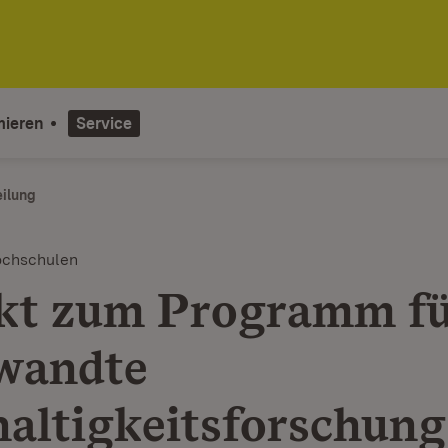
mieren
Service
eilung
ochschulen
kt zum Programm f
wandte
altigkeitsforschung