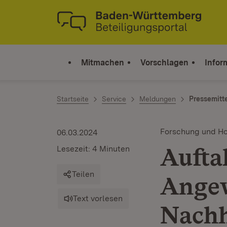
Zum Inhalt springen
Link zur Startseite
Mitmachen
Vorschlagen
Infor
Startseite
Service
Meldungen
Pressemitt
Forschung und H
06.03.2024
Aufta
Lesezeit: 4 Minuten
Teilen
Ange
Text vorlesen
Nachh