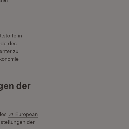
stoffe in
ode des
enter zu
ökonomie
gen der
Extern:
 des
European
estellungen der