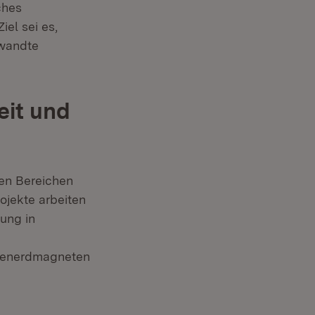
ches
el sei es,
ewandte
eit und
en Bereichen
ojekte arbeiten
rung in
ltenerdmagneten