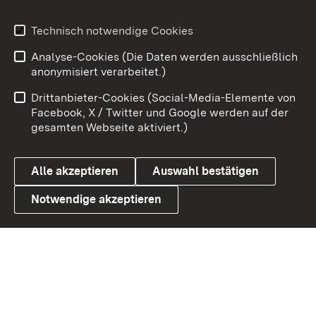
Youtube
Technisch notwendige Cookies
Zum 
Analyse-Cookies (Die Daten werden ausschließlich
Impressum
Kontakt
anonymisiert verarbeitet.)
Benutzungshinweise
Netiquette
Drittanbieter-Cookies (Social-Media-Elemente von
Barrierefreiheit
Datenschutz
Facebook, X / Twitter und Google werden auf der
gesamten Webseite aktiviert.)
Cookies
Alle akzeptieren
Auswahl bestätigen
Notwendige akzeptieren
Link zum Landesportal