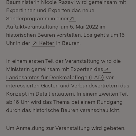
Bauministerin Nicole Razavi wird gemeinsam mit
Expertinnen und Experten das neue
Extern:
Sonderprogramm in einer
(Öffnet in neuem Fenster)
Auftaktveranstaltung
am 5. Mai 2022 im
historischen Beuren vorstellen. Los geht’s um 15
Extern:
(Öffnet in neuem Fenster)
Uhr in der
Kelter
in Beuren.
In einem ersten Teil der Veranstaltung wird die
Extern:
Ministerin gemeinsam mit Experten des
(Öffnet in n
Landesamtes für Denkmalpflege (LAD)
vor
interessierten Gästen und Verbandsvertretern das
Konzept im Detail erläutern. In einem zweiten Teil
ab 16 Uhr wird das Thema bei einem Rundgang
durch das historische Beuren veranschaulicht.
Um Anmeldung zur Veranstaltung wird gebeten.