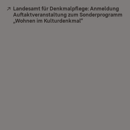
Extern:
Landesamt für Denkmalpflege: Anmeldung
Auftaktveranstaltung zum Sonderprogramm
„Wohnen im Kulturdenkmal“
(Öffnet in neuem F