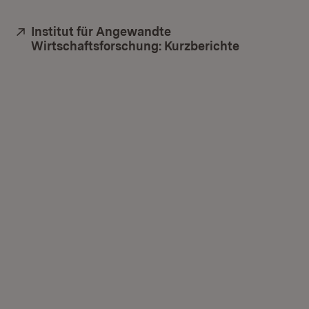
Extern:
Institut für Angewandte
Wirtschaftsforschung: Kurzberichte
(Öffnet in 