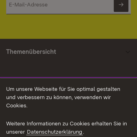
News
Themenübersicht
Social Media
Um unsere Webseite für Sie optimal gestalten
und verbessern zu können, verwenden wir
Facebook
Cookies.
Flickr
Weitere Informationen zu Cookies erhalten Sie in
X / Twitter
unserer
Datenschutzerklärung
.
Youtube