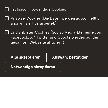
Technisch notwendige Cookies
Zum 
Analyse-Cookies (Die Daten werden ausschließlich
Impressum
Kontakt
anonymisiert verarbeitet.)
Benutzungshinweise
Netiquette
Drittanbieter-Cookies (Social-Media-Elemente von
Barrierefreiheit
Datenschutz
Facebook, X / Twitter und Google werden auf der
gesamten Webseite aktiviert.)
Cookies
Alle akzeptieren
Auswahl bestätigen
Notwendige akzeptieren
Link zum Landesportal