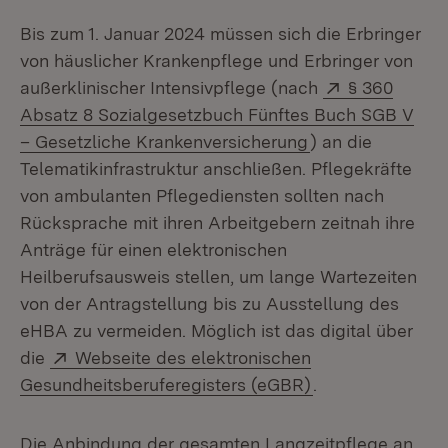
Bis zum 1. Januar 2024 müssen sich die Erbringer
von häuslicher Krankenpflege und Erbringer von
Extern:
außerklinischer Intensivpflege (nach
§ 360
Absatz 8 Sozialgesetzbuch Fünftes Buch SGB V
(Öffnet in neuem
– Gesetzliche Krankenversicherung
) an die
Telematikinfrastruktur anschließen. Pflegekräfte
von ambulanten Pflegediensten sollten nach
Rücksprache mit ihren Arbeitgebern zeitnah ihre
Anträge für einen elektronischen
Heilberufsausweis stellen, um lange Wartezeiten
von der Antragstellung bis zu Ausstellung des
eHBA zu vermeiden. Möglich ist das digital über
Extern:
die
Webseite des elektronischen
(Öffnet in neuem
Gesundheitsberuferegisters (eGBR)
.
Die Anbindung der gesamten Langzeitpflege an