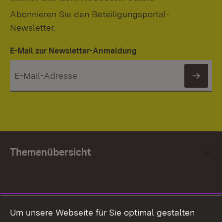
Abonnieren Sie den Beteiligungsportal-
Newsletter.
E-Mail zur Newsletter-Anmeldung
News
Themenübersicht
Social Media
Um unsere Webseite für Sie optimal gestalten