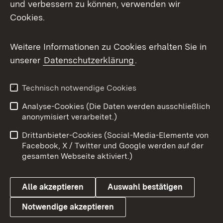
und verbessern zu können, verwenden wir
Facebook
Cookies.
Flickr
Weitere Informationen zu Cookies erhalten Sie in
X / Twitter
unserer
Datenschutzerklärung
.
Youtube
Technisch notwendige Cookies
Zum 
Analyse-Cookies (Die Daten werden ausschließlich
Impressum
Kontakt
anonymisiert verarbeitet.)
Benutzungshinweise
Netiquette
Drittanbieter-Cookies (Social-Media-Elemente von
Barrierefreiheit
Datenschutz
Facebook, X / Twitter und Google werden auf der
gesamten Webseite aktiviert.)
Cookies
Alle akzeptieren
Auswahl bestätigen
Notwendige akzeptieren
Link zum Landesportal