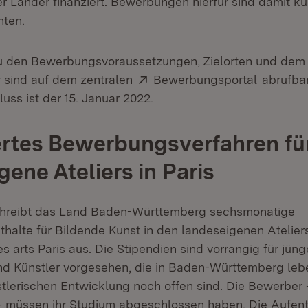
er Länder finanziert. Bewerbungen hierfür sind damit kü
hten.
u den Bewerbungsvoraussetzungen, Zielorten und dem 
Extern:
(Öffnet 
 sind auf dem zentralen
Bewerbungsportal
abrufbar
ss ist der 15. Januar 2022.
rtes Bewerbungsverfahren fü
gene Ateliers in Paris
schreibt das Land Baden-Württemberg sechsmonatige
thalte für Bildende Kunst in den landeseigenen Ateliers
es arts Paris aus. Die Stipendien sind vorrangig für jüng
nd Künstler vorgesehen, die in Baden-Württemberg leb
nstlerischen Entwicklung noch offen sind. Die Bewerber
– müssen ihr Studium abgeschlossen haben. Die Aufenth