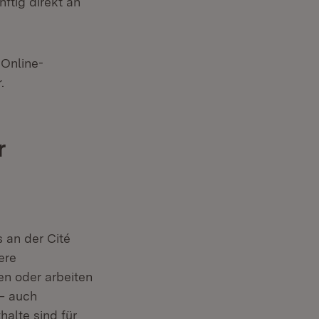
nftig direkt an
Online-
in neuem Fenster)
.
r
 an der Cité
ere
en oder arbeiten
 – auch
alte sind für