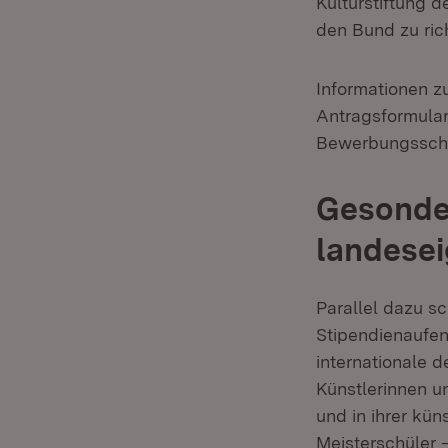
Kulturstiftung d
den Bund zu ric
Informationen z
Antragsformular
Bewerbungsschlu
Gesonde
landesei
Parallel dazu 
Stipendienaufen
internationale d
Künstlerinnen u
und in ihrer kü
Meisterschüler 