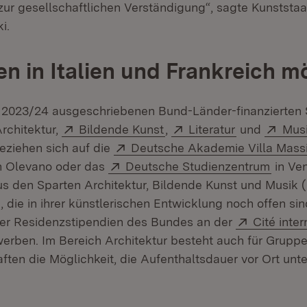
ur gesellschaftlichen Verständigung“, sagte Kunststaa
i.
en in Italien und Frankreich m
r 2023/24 ausgeschriebenen Bund-Länder-finanzierten 
Extern:
(Öffnet in neuem Fenster
Extern:
(Öffnet in n
Exte
rchitektur,
Bildende Kunst
,
Literatur
und
Mus
Extern:
eziehen sich auf die
Deutsche Akademie Villa Mass
ffnet in neuem Fenster)
Extern:
(Öffne
n Olevano oder das
Deutsche Studienzentrum
in Ve
us den Sparten Architektur, Bildende Kunst und Musik 
, die in ihrer künstlerischen Entwicklung noch offen si
Extern:
der Residenzstipendien des Bundes an der
Cité inte
euem Fenster)
werben. Im Bereich Architektur besteht auch für Grupp
ten die Möglichkeit, die Aufenthaltsdauer vor Ort unt