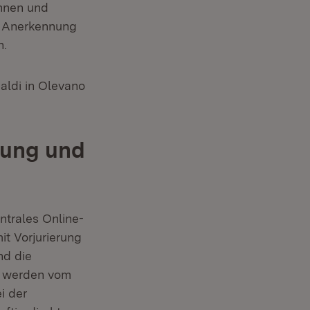
innen und
he Anerkennung
n.
Baldi in Olevano
bung und
trales Online-
it Vorjurierung
nd die
ze werden vom
i der