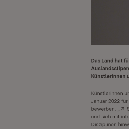
Das Land hat fü
Auslandsstipend
Künstlerinnen 
Künstlerinnen u
Januar 2022 für 
(Öffn
bewerben
. „
und sich mit in
Disziplinen hinw