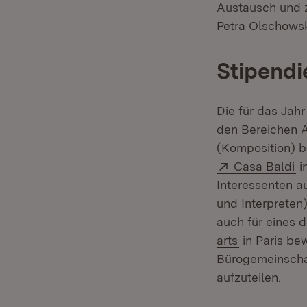
Austausch und z
Petra Olschowsk
Stipendi
Die für das Jah
den Bereichen A
(Komposition) b
Extern:
(Ö
Casa Baldi
i
Interessenten a
und Interpreten)
auch für eines 
(Öffnet in n
arts
in Paris be
Bürogemeinschaf
aufzuteilen.