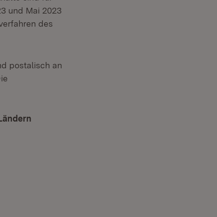
23 und Mai 2023
verfahren des
fnet in neuem Fenster)
nd postalisch an
ie
 Ländern
(Öffnet in neuem Fenster)
Öffnet in neuem Fenster)