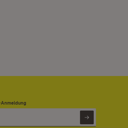
er-Anmeldung
Newsletter 