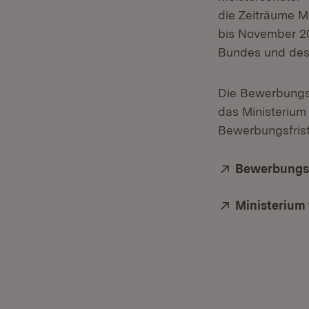
die Zeiträume M
bis November 2
Bundes und des
Die Bewerbungs
das Ministerium
Bewerbungsfrist
Extern:
Bewerbungsp
Extern:
Ministerium 