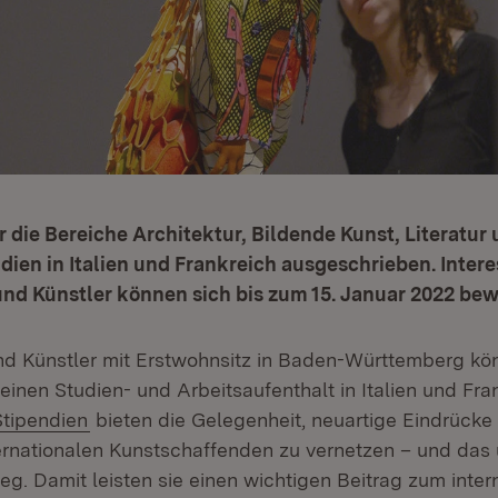
r die Bereiche Architektur, Bildende Kunst, Literatur
ien in Italien und Frankreich ausgeschrieben. Intere
und Künstler können sich bis zum 15. Januar 2022 be
nd Künstler mit Erstwohnsitz in Baden-Württemberg könn
einen Studien- und Arbeitsaufenthalt in Italien und Fra
et in neuem Fenster)
Extern:
(Öffnet in neuem Fenster)
Stipendien
bieten die Gelegenheit, neuartige Eindrück
ternationalen Kunstschaffenden zu vernetzen – und das 
eg. Damit leisten sie einen wichtigen Beitrag zum inter