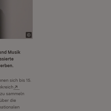
 und Musik
ssierte
werben.
en sich bis 15.
Extern:
nkreich
e zu sammeln
über die
nationalen