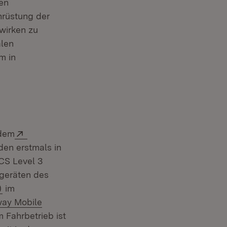
den
hrüstung der
twirken zu
alen
m in
Extern:
 dem
den erstmals in
CS Level 3
geräten des
(Öffnet in neuem Fenster)
)
im
way Mobile
 Fahrbetrieb ist