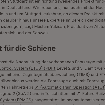
noten Stuttgart‘ ist ein richtungsweisendes Projekt für 
 in Deutschland. Wir freuen uns, nun auch mit der Nac
ie in und um Stuttgart verkehren, an diesem Projekt mi
 darüber hinaus unsere Expertise im Bereich der digit
inzubringen“, sagt Müslüm Yakisan, Präsident von Alsto
terreich und der Schweiz.
t für die Schiene
fasst die Nachrüstung der vorhandenen Fahrzeuge mit
(Öffnet in neuem Fenster)
Control System (ETCS) (PDF)
Level 2 und 3. Damit wer
e mit einer Zugintegritätsüberwachung (TIMS) und ET
rüber hinaus werden die Fahrzeuge auch mit Fahrzeug
Extern:
rten Fahrbetriebs
(Automatic Train Operation (ATO)
Extern:
sgrad 2 (GoA 2) und in Teilschritten mit
Future Rail
(Öffnet in neuem Fenster)
 System (FRMCS)
ausgestattet. Im hochautomatisiertem