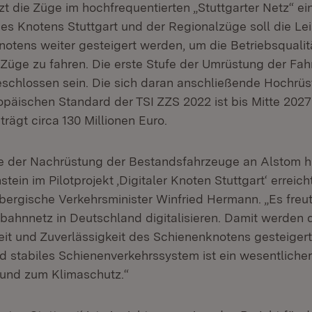
in neuem Fenster)
tzt die Züge im hochfrequentierten „Stuttgarter Netz“ ei
des Knotens Stuttgart und der Regionalzüge soll die Le
otens weiter gesteigert werden, um die Betriebsqualit
 Züge zu fahren. Die erste Stufe der Umrüstung der Fah
chlossen sein. Die sich daran anschließende Hochrüs
opäischen Standard der TSI ZZS 2022 ist bis Mitte 2027 
rägt circa 130 Millionen Euro.
e der Nachrüstung der Bestandsfahrzeuge an Alstom h
tein im Pilotprojekt ‚Digitaler Knoten Stuttgart‘ erreicht
rgische Verkehrsminister Winfried Hermann. „Es freut
nbahnnetz in Deutschland digitalisieren. Damit werden 
eit und Zuverlässigkeit des Schienenknotens gesteigert
d stabiles Schienenverkehrssystem ist ein wesentlicher
und zum Klimaschutz.“