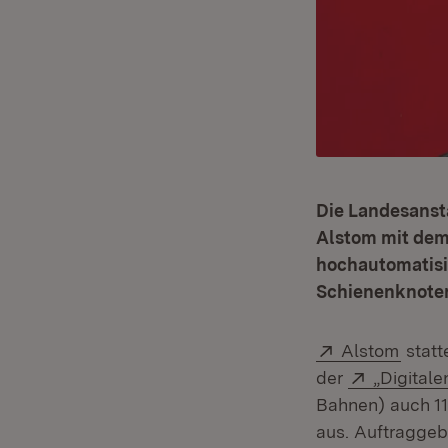
Die Landesanst
Alstom mit dem
hochautomatisie
Schienenknoten 
Extern:
(Öffn
Alstom
statt
Extern:
der
„Digital
Bahnen) auch 11
aus. Auftraggeb