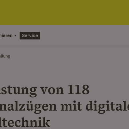
mieren
Service
eilung
stung von 118
nalzügen mit digital
ltechnik