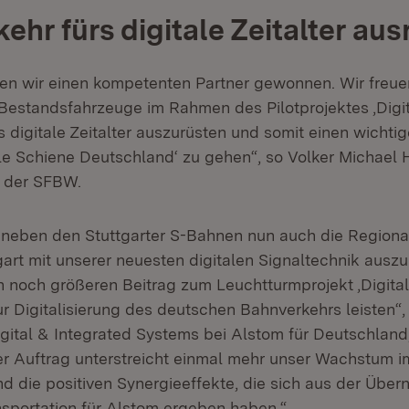
ehr fürs digitale Zeitalter aus
en wir einen kompetenten Partner gewonnen. Wir freue
estandsfahrzeuge im Rahmen des Pilotprojektes ‚Digi
as digitale Zeitalter auszurüsten und somit einen wichtig
ale Schiene Deutschland‘ zu gehen“, so Volker Michael
r der SFBW.
, neben den Stuttgarter S-Bahnen nun auch die Region
art mit unserer neuesten digitalen Signaltechnik auszu
n noch größeren Beitrag zum Leuchtturmprojekt ‚Digita
ur Digitalisierung des deutschen Bahnverkehrs leisten“,
igital & Integrated Systems bei Alstom für Deutschland
er Auftrag unterstreicht einmal mehr unser Wachstum i
nd die positiven Synergieeffekte, die sich aus der Übe
sportation für Alstom ergeben haben.“