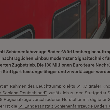
alt Schienenfahrzeuge Baden-Württemberg beauftra
 nachträglichen Einbau modernster Signaltechnik fü
rten Zugbetrieb. Die 130 Millionen Euro teure Nachr
Stuttgart leistungsfähiger und zuverlässiger werden
et in neuem Fenster)
Extern:
et im Rahmen des Leuchtturmprojekts
„Digitaler Kno
(Öffnet in neuem Fenster)
en Schiene Deutschland“
zusätzlich zu den Stuttgarter 
8 Regionalzüge verschiedener Hersteller mit digitaler 
Extern:
er ist die
Landesanstalt Schienenfahrzeuge Baden