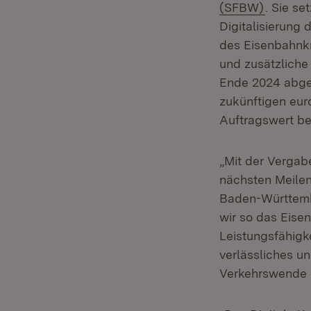
(Öffnet 
(SFBW)
. Sie se
Digitalisierung 
des Eisenbahnkn
und zusätzliche
Ende 2024 abges
zukünftigen eur
Auftragswert bet
„Mit der Vergab
nächsten Meilens
Baden-Württembe
wir so das Eise
Leistungsfähigk
verlässliches un
Verkehrswende 