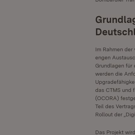
Grundlag
Deutsch
Im Rahmen der 
engen Austausc
Grundlagen für 
werden die Anfo
Upgradefähigkei
das CTMS und fü
(OCORA) festgel
Teil des Vertra
Rollout der „Dig
Das Projekt wir