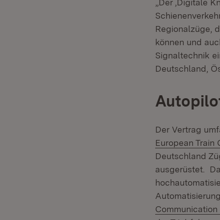
„Der ‚Digitale K
Schienenverkehr
Regionalzüge, d
können und auch
Signaltechnik e
Deutschland, Ös
Autopilo
Der Vertrag um
European Train 
Deutschland Züg
ausgerüstet. Da
hochautomatisie
Automatisierung
Communication