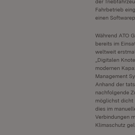
der Triebfahrzeu
Fahrbetrieb eing
einen Softwarep
Während ATO Go
bereits im Einsa
weltweit erstma
„Digitalen Knot
modernen Kapaz
Management Sys
Anhand der tat
nachfolgende Zu
möglichst dicht 
dies im manuell
Verbindungen mi
Klimaschutz gele