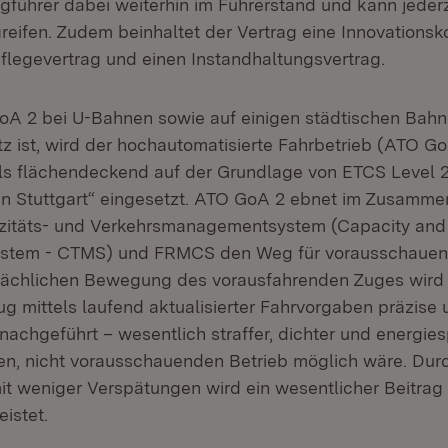
gführer dabei weiterhin im Führerstand und kann jederz
reifen. Zudem beinhaltet der Vertrag eine Innovationsk
flegevertrag und einen Instandhaltungsvertrag.
A 2 bei U-Bahnen sowie auf einigen städtischen Bahn
tz ist, wird der hochautomatisierte Fahrbetrieb (ATO G
ls flächendeckend auf der Grundlage von ETCS Level 2
en Stuttgart“ eingesetzt. ATO GoA 2 ebnet im Zusamme
itäts- und Verkehrsmanagementsystem (Capacity and T
tem - CTMS) und FRMCS den Weg für vorausschauen
sächlichen Bewegung des vorausfahrenden Zuges wird
g mittels laufend aktualisierter Fahrvorgaben präzise 
nachgeführt – wesentlich straffer, dichter und energie
en, nicht vorausschauenden Betrieb möglich wäre. Dur
t weniger Verspätungen wird ein wesentlicher Beitrag
istet.