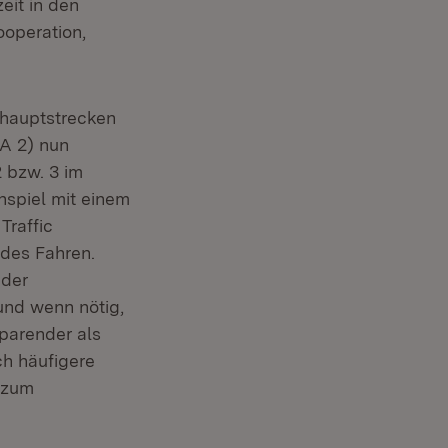
eit in den
ooperation,
hauptstrecken
oA 2) nun
 bzw. 3 im
nspiel mit einem
raffic
des Fahren.
 der
und wenn nötig,
sparender als
ch häufigere
 zum