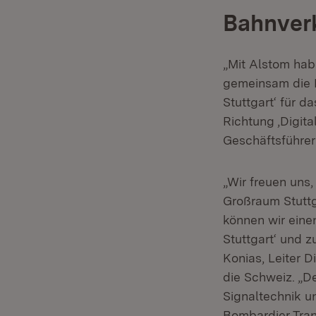
Bahnverk
„Mit Alstom hab
gemeinsam die B
Stuttgart‘ für d
Richtung ‚Digit
Geschäftsführe
„Wir freuen uns
Großraum Stuttg
können wir eine
Stuttgart‘ und z
Konias, Leiter D
die Schweiz. „D
Signaltechnik u
Bombardier Tran