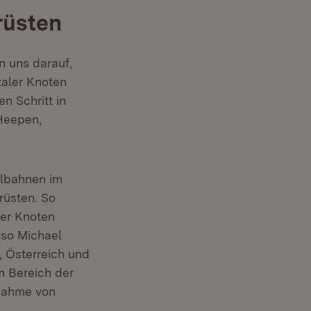
rüsten
n uns darauf,
taler Knoten
en Schritt in
 Heepen,
albahnen im
rüsten. So
ler Knoten
 so Michael
, Österreich und
m Bereich der
rnahme von