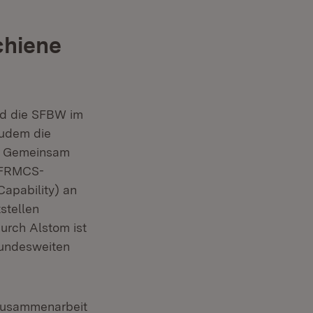
chiene
nd die SFBW im
zudem die
n. Gemeinsam
e FRMCS-
apability) an
stellen
urch Alstom ist
bundesweiten
 Zusammenarbeit