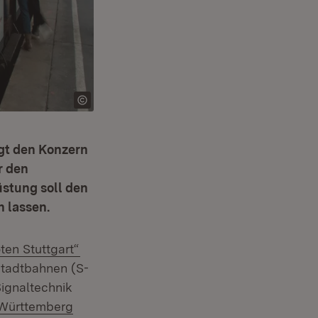
gt den Konzern
r den
üstung soll den
 lassen.
(Öffnet in neuem Fenster)
ten Stuttgart“
Stadtbahnen (S-
Signaltechnik
-Württemberg