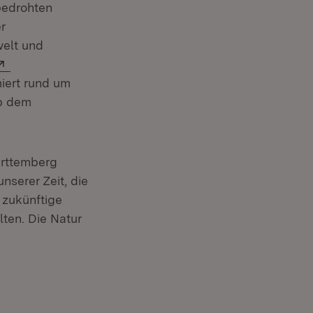
bedrohten
r
welt und
Extern:
iert rund um
Ab dem
ürttemberg
nserer Zeit, die
r zukünftige
ten. Die Natur