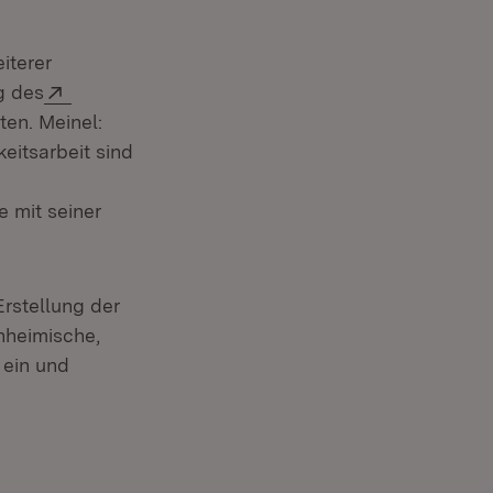
iterer
Extern:
g des
ten. Meinel:
eitsarbeit sind
 mit seiner
 Fenster)
Erstellung der
nheimische,
 ein und