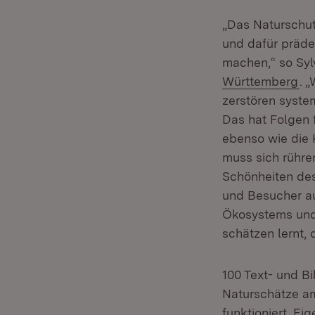
„Das Naturschut
und dafür prädes
machen,“ so Syl
(Ö
Württemberg
. 
zerstören syste
Das hat Folgen f
ebenso wie die K
muss sich rühre
Schönheiten des
und Besucher au
Ökosystems und 
schätzen lernt, 
100 Text- und B
Naturschätze am
funktioniert. Ei