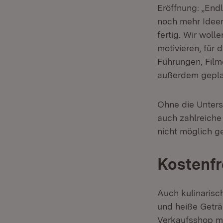
Eröffnung: „End
noch mehr Ideen
fertig. Wir woll
motivieren, für
Führungen, Film
außerdem gepla
Ohne die Unters
auch zahlreiche
nicht möglich g
Kostenfr
Auch kulinarisc
und heiße Geträ
Verkaufsshop mi