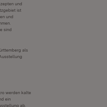
nzepten und
zgebiet ist
ren und
ehmen.
e sind
ürttemberg als
Ausstellung
tro werden kalte
nd ein
sstellung ab.