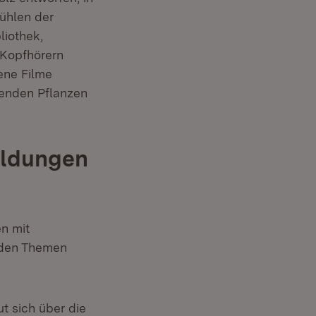
fühlen der
liothek,
 Kopfhörern
ene Filme
enden Pflanzen
ildungen
n mit
 den Themen
t sich über die