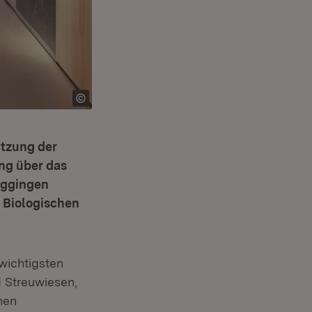
ützung der
ng über das
öggingen
 Biologischen
m Fenster)
wichtigsten
 Streuwiesen,
hen