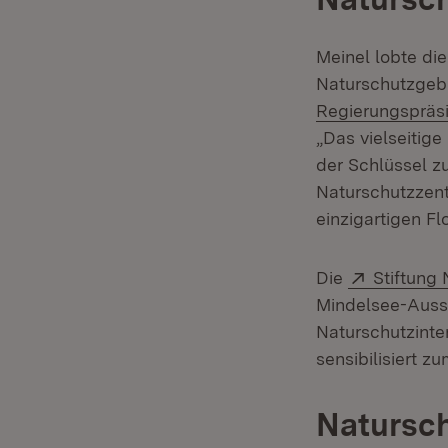
Meinel lobte di
Naturschutzgeb
Regierungspräsi
„Das vielseitig
der Schlüssel z
Naturschutzzent
einzigartigen Fl
Extern:
Die
Stiftung
Mindelsee-Ausst
Naturschutzinte
sensibilisiert zu
Natursc