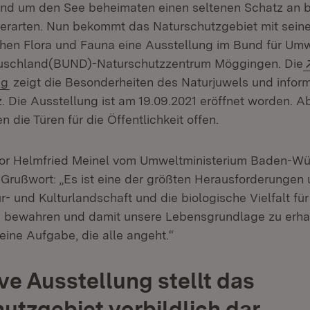
nd um den See beheimaten einen seltenen Schatz an 
ierarten. Nun bekommt das Naturschutzgebiet mit seine
en Flora und Fauna eine Ausstellung im Bund für Um
uschland(BUND)-Naturschutzzentrum Möggingen. Die
(Öffnet in neuem Fenster)
ng
zeigt die Besonderheiten des Naturjuwels und inform
. Die Ausstellung ist am 19.09.2021 eröffnet worden. 
n die Türen für die Öffentlichkeit offen.
ktor Helmfried Meinel vom Umweltministerium Baden-W
Grußwort: „Es ist eine der größten Herausforderungen u
ur- und Kulturlandschaft und die biologische Vielfalt fü
 bewahren und damit unsere Lebensgrundlage zu erhal
 eine Aufgabe, die alle angeht.“
ive Ausstellung stellt das
utzgebiet vorbildlich dar