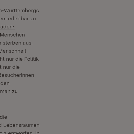
den-Württembergs
lem erlebbar zu
aden-
r Menschen
 sterben aus.
 Menschheit
t nur die Politik
 nur die
 Besucherinnen
eden
s man zu
die
und Lebensräumen
olz entworfen, in