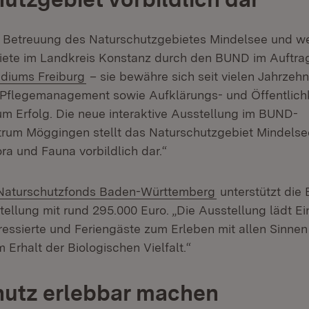
e Betreuung des Naturschutzgebietes Mindelsee und we
iete im Landkreis Konstanz durch den BUND im Auftra
(Öffnet in neuem Fenster)
diums Freiburg
– sie bewähre sich seit vielen Jahrzehn
e Pflegemanagement sowie Aufklärungs- und Öffentlichk
um Erfolg. Die neue interaktive Ausstellung im BUND-
rum Möggingen stellt das Naturschutzgebiet Mindelsee
ora und Fauna vorbildlich dar.“
(Öffnet in neuem
 Naturschutzfonds Baden-Württemberg
unterstützt die 
ellung mit rund 295.000 Euro. „Die Ausstellung lädt Ei
ressierte und Feriengäste zum Erleben mit allen Sinnen
m Erhalt der Biologischen Vielfalt.“
hutz erlebbar machen