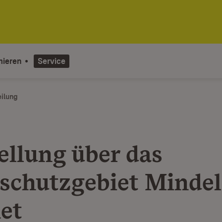
mieren
Service
eilung
ellung über das
schutzgebiet Mindel
net