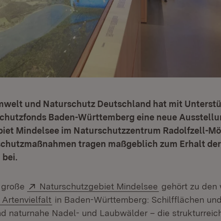
mwelt und Naturschutz Deutschland hat mit Unterst
schutzfonds Baden-Württemberg eine neue Ausstellu
iet Mindelsee im Naturschutzzentrum Radolfzell-M
rschutzmaßnahmen tragen maßgeblich zum Erhalt der
 bei.
Extern:
(Öffnet in neue
 große
Naturschutzgebiet Mindelsee
gehört zu den 
Extern:
(Öffnet in neuem Fenster)
Artenvielfalt
in Baden-Württemberg: Schilfflächen und
d naturnahe Nadel- und Laubwälder – die strukturreic