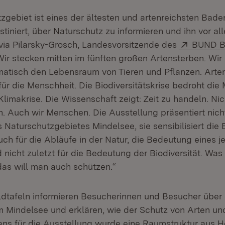
zgebiet ist eines der ältesten und artenreichsten Ba
tiniert, über Naturschutz zu informieren und ihn vor al
Extern:
via Pilarsky-Grosch, Landesvorsitzende des
BUND B
ffnet in neuem Fenster)
„Wir stecken mitten im fünften großen Artensterben. Wi
matisch den Lebensraum von Tieren und Pflanzen. Arten
ür die Menschheit. Die Biodiversitätskrise bedroht die
limakrise. Die Wissenschaft zeigt: Zeit zu handeln. Nich
n. Auch wir Menschen. Die Ausstellung präsentiert nicht
 Naturschutzgebietes Mindelsee, sie sensibilisiert die
ch für die Abläufe in der Natur, die Bedeutung eines j
nicht zuletzt für die Bedeutung der Biodiversität. Wa
das will man auch schützen.“
ildtafeln informieren Besucherinnen und Besucher über 
 Mindelsee und erklären, wie der Schutz von Arten 
gens für die Ausstellung wurde eine Raumstruktur aus H