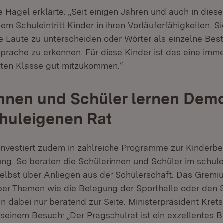
e Hagel erklärte: „Seit einigen Jahren und auch in dies
dem Schuleintritt Kinder in ihren Vorläuferfähigkeiten. S
he Laute zu unterscheiden oder Wörter als einzelne Best
rache zu erkennen. Für diese Kinder ist das eine imme
rsten Klasse gut mitzukommen.“
nnen und Schüler lernen Demo
huleigenen Rat
investiert zudem in zahlreiche Programme zur Kinderbe
ng. So beraten die Schülerinnen und Schüler im schul
selbst über Anliegen aus der Schülerschaft. Das Gremi
er Themen wie die Belegung der Sporthalle oder den S
en dabei nur beratend zur Seite. Ministerpräsident Kre
ei seinem Besuch: „Der Pragschulrat ist ein exzellentes Be