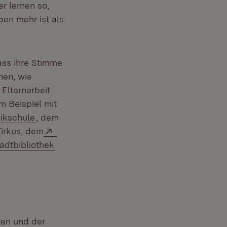
r lernen so,
en mehr ist als
ass ihre Stimme
nen, wie
Elternarbeit
m Beispiel mit
euem Fenster)
rn:
(Öffnet in neuem Fenster)
ikschule
, dem
in neuem Fenster)
Extern:
Zirkus, dem
tern:
(Öffnet in neuem Fenster)
adtbibliothek
en und der