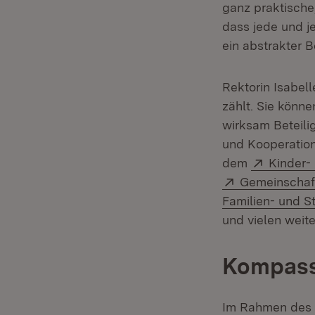
ganz praktische
dass jede und j
ein abstrakter B
Rektorin Isabel
zählt. Sie könne
wirksam Beteili
und Kooperatione
Extern:
dem
Kinder-
Extern:
Gemeinschaft
Familien- und S
und vielen weite
Kompass
Im Rahmen des 