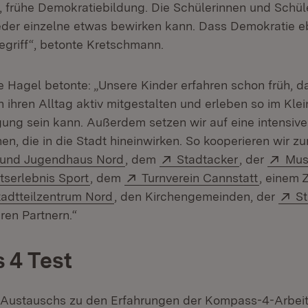
, frühe Demokratiebildung. Die Schülerinnen und Schüle
eder einzelne etwas bewirken kann. Dass Demokratie eb
egriff“, betonte Kretschmann.
le Hagel betonte: „Unsere Kinder erfahren schon früh, d
n ihren Alltag aktiv mitgestalten und erleben so im Klei
gung sein kann. Außerdem setzen wir auf eine intensive 
n, die in die Stadt hineinwirken. So kooperieren wir zu
(Öffnet in neuem Fenster)
Extern:
(Öffnet in n
Exte
 und Jugendhaus Nord
, dem
Stadtacker
, der
Mus
(Öffnet in neuem Fenster)
Extern:
(Öffnet 
serlebnis Sport
, dem
Turnverein Cannstatt
, einem 
(Öffnet in neuem Fenster)
Ex
tadtteilzentrum Nord
, den Kirchengemeinden, der
St
ren Partnern.“
 4 Test
Austauschs zu den Erfahrungen der Kompass-4-Arbeit