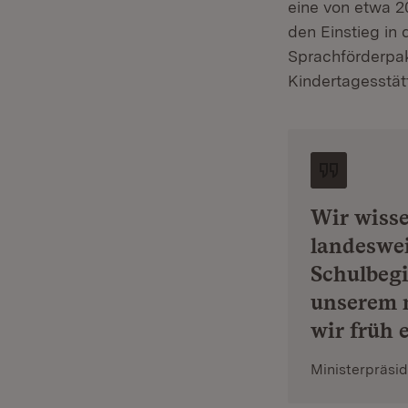
eine von etwa 2
den Einstieg in
Sprachförderpak
Kindertagesstä
Wir wiss
landeswei
Schulbegi
unserem 
wir früh 
Ministerpräsi