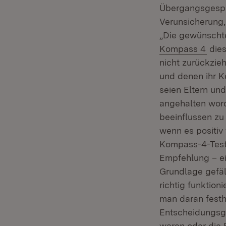
Übergangsgespr
Verunsicherung, 
„Die gewünschte
(Öff
Kompass 4
dies
nicht zurückzie
und denen ihr K
seien Eltern un
angehalten word
beeinflussen zu
wenn es positiv 
Kompass-4-Test 
Empfehlung – ei
Grundlage gefäll
richtig funktion
man daran festh
Entscheidungsg
waren oder die