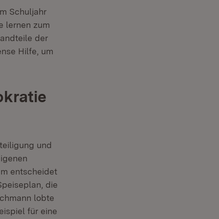
em Schuljahr
ie lernen zum
andteile der
nse Hilfe, um
kratie
teiligung und
eigenen
um entscheidet
peiseplan, die
tschmann lobte
ispiel für eine