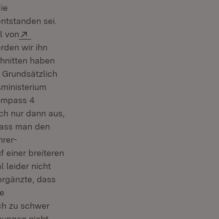
ie
entstanden sei.
Extern:
l von
rden wir ihn
chnitten haben
. Grundsätzlich
sministerium
Kompass 4
ch nur dann aus,
 dass man den
rer-
 einer breiteren
 leider nicht
 ergänzte, dass
re
ch zu schwer
gungen nicht