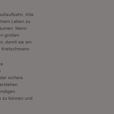
hullaufbahn. Alle
ihrem Leben zu
uräumen. Wenn
en großen
en, damit sie am
o Kretschmann.
te
e
der sichere
erstehen.
endigen
en zu können und