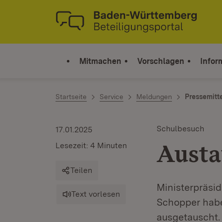
Zum Inhalt springen
Link zur Startseite
Mitmachen
Vorschlagen
Infor
Startseite
Service
Meldungen
Pressemitt
Schulbesuch
17.01.2025
Austa
Lesezeit: 4 Minuten
Teilen
Ministerpräsi
Text vorlesen
Schopper habe
ausgetauscht.