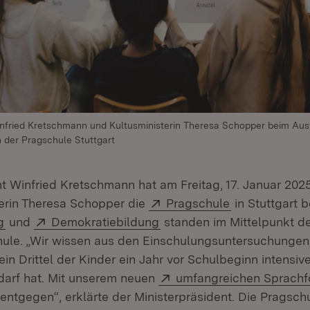
infried Kretschmann und Kultusministerin Theresa Schopper beim Au
 der Pragschule Stuttgart
nt Winfried Kretschmann hat am Freitag, 17. Januar 20
Extern:
(Öffnet in ne
terin Theresa Schopper die
Pragschule
in Stuttgart 
(Öffnet in neuem Fenster)
Extern:
(Öffnet in neuem Fenster)
g
und
Demokratiebildung
standen im Mittelpunkt d
ule. „Wir wissen aus den Einschulungsuntersuchungen
ein Drittel der Kinder ein Jahr vor Schulbeginn intensiv
Extern:
darf hat. Mit unserem neuen
umfangreichen Sprachf
 entgegen“, erklärte der Ministerpräsident. Die Pragschu