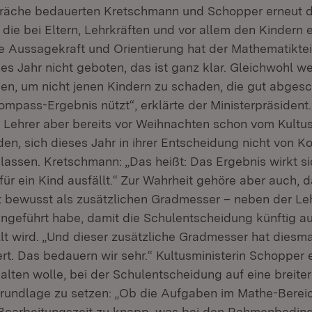
äche bedauerten Kretschmann und Schopper erneut d
die bei Eltern, Lehrkräften und vor allem den Kindern 
 Aussagekraft und Orientierung hat der Mathematiktei
net in neuem Fenster)
es Jahr nicht geboten, das ist ganz klar. Gleichwohl we
hen, um nicht jenen Kindern zu schaden, die gut abges
ompass-Ergebnis nützt“, erklärte der Ministerpräsident
d Lehrer aber bereits vor Weihnachten schon vom Kultu
en, sich dieses Jahr in ihrer Entscheidung nicht von 
 lassen. Kretschmann: „Das heißt: Das Ergebnis wirkt si
für ein Kind ausfällt.“ Zur Wahrheit gehöre aber auch,
bewusst als zusätzlichen Gradmesser – neben der Leh
ngeführt habe, damit die Schulentscheidung künftig auf
t wird. „Und dieser zusätzliche Gradmesser hat diesmal
iert. Das bedauern wir sehr.“ Kultusministerin Schopper
alten wolle, bei der Schulentscheidung auf eine breite
rundlage zu setzen: „Ob die Aufgaben im Mathe-Berei
 Bearbeitungszeit zu knapp, was bei den Rahmenbedin