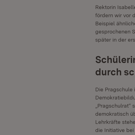
Rektorin Isabell
fördern wir vor 
Beispiel ähnlic
gesprochenen Sp
später in der e
Schüleri
durch sc
Die Pragschule 
Demokratiebildu
„Pragschulrat“ 
demokratisch üb
Lehrkräfte steh
die Initiative b