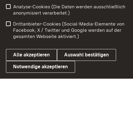
Zum 
Analyse-Cookies (Die Daten werden ausschließlich
Impressum
Kontakt
anonymisiert verarbeitet.)
Benutzungshinweise
Netiquette
Drittanbieter-Cookies (Social-Media-Elemente von
Barrierefreiheit
Datenschutz
Facebook, X / Twitter und Google werden auf der
gesamten Webseite aktiviert.)
Cookies
Alle akzeptieren
Auswahl bestätigen
Notwendige akzeptieren
Link zum Landesportal