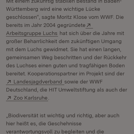
Mit einem zukünftig stabilen Bestand in Baden-
Württemberg wird eine wichtige Lücke
geschlossen“, sagte Moritz Klose vom WWF. Die
Extern:
bereits im Jahr 2004 gegründete
(Öffnet in neuem Fenster)
Arbeitsgruppe Luchs
hat sich über die Jahre mit
großer Beharrlichkeit dem zukünftigen Umgang
mit dem Luchs gewidmet. Sie hat einen langen,
gemeinsamen Weg beschritten und der Rückkehr
des Luchses einen guten und tragfähigen Boden
bereitet. Kooperationspartner im Projekt sind der
Extern:
(Öffnet in neuem Fenster)
Landesjagdverband
sowie der WWF
Deutschland, die HIT Umweltstiftung als auch der
Extern:
(Öffnet in neuem Fenster)
Zoo Karlsruhe
.
„Biodiversität ist wichtig und richtig, aber auch
hier heißt es, die Geschehnisse
verantwortungsvoll zu begleiten und die