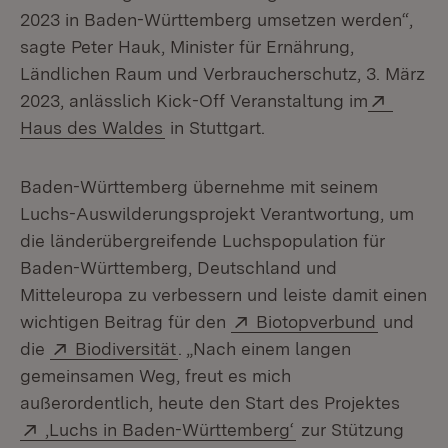
2023 in Baden-Württemberg umsetzen werden“,
sagte Peter Hauk, Minister für Ernährung,
Ländlichen Raum und Verbraucherschutz, 3. März
Extern
2023, anlässlich Kick-Off Veranstaltung im
(Öffnet in neuem Fenster)
Haus des Waldes
in Stuttgart.
Baden-Württemberg übernehme mit seinem
Luchs-Auswilderungsprojekt Verantwortung, um
die länderübergreifende Luchspopulation für
Baden-Württemberg, Deutschland und
Mitteleuropa zu verbessern und leiste damit einen
Extern:
(Öffnet 
wichtigen Beitrag für den
Biotopverbund
und
Extern:
(Öffnet in neuem Fenster)
die
Biodiversität
. „Nach einem langen
gemeinsamen Weg, freut es mich
außerordentlich, heute den Start des Projektes
Extern:
(Öffnet in neuem F
‚Luchs in Baden-Württemberg‘
zur Stützung