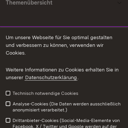
Themenübersicht
Social Media
Um unsere Webseite für Sie optimal gestalten
und verbessern zu können, verwenden wir
Facebook
Cookies.
Flickr
Weitere Informationen zu Cookies erhalten Sie in
X / Twitter
unserer
Datenschutzerklärung
.
Youtube
Technisch notwendige Cookies
Zum 
Analyse-Cookies (Die Daten werden ausschließlich
Impressum
Kontakt
anonymisiert verarbeitet.)
Benutzungshinweise
Netiquette
Drittanbieter-Cookies (Social-Media-Elemente von
Barrierefreiheit
Datenschutz
Facebook, X / Twitter und Google werden auf der