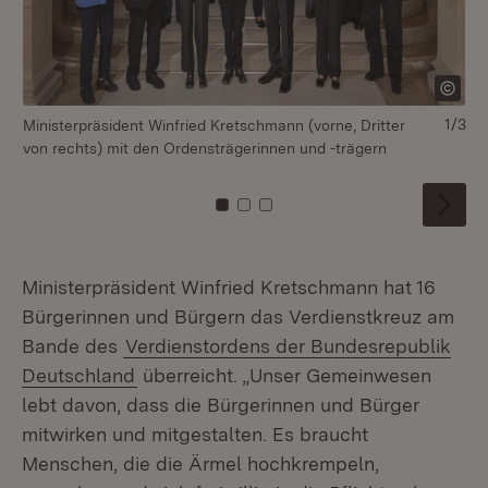
1/3
Ministerpräsident Winfried Kretschmann (vorne, Dritter
Mi
von rechts) mit den Ordensträgerinnen und -trägern
se
Zu Kachel: 0
Zu Kachel: 1
Zu Kachel: 2
Ministerpräsident Winfried Kretschmann hat 16
Bürgerinnen und Bürgern das Verdienstkreuz am
Bande des
Verdienstordens der Bundesrepublik
Deutschland
überreicht. „Unser Gemeinwesen
lebt davon, dass die Bürgerinnen und Bürger
mitwirken und mitgestalten. Es braucht
Menschen, die die Ärmel hochkrempeln,