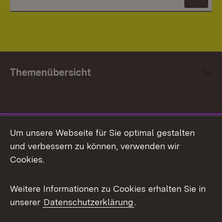
News
Themenübersicht
Social Media
Um unsere Webseite für Sie optimal gestalten
und verbessern zu können, verwenden wir
Facebook
Cookies.
Flickr
Weitere Informationen zu Cookies erhalten Sie in
X / Twitter
unserer
Datenschutzerklärung
.
Youtube