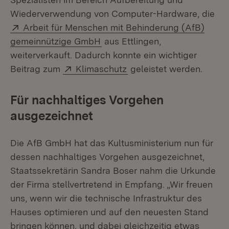
Wiederverwendung von Computer-Hardware, die
Extern:
Arbeit für Menschen mit Behinderung (AfB)
(Öffnet in neuem Fenster)
gemeinnützige GmbH
aus Ettlingen,
weiterverkauft. Dadurch konnte ein wichtiger
Extern:
(Öffnet in neuem Fenste
Beitrag zum
Klimaschutz
geleistet werden.
Für nachhaltiges Vorgehen
ausgezeichnet
Die AfB GmbH hat das Kultusministerium nun für
dessen nachhaltiges Vorgehen ausgezeichnet,
Staatssekretärin Sandra Boser nahm die Urkunde
der Firma stellvertretend in Empfang. „Wir freuen
uns, wenn wir die technische Infrastruktur des
Hauses optimieren und auf den neuesten Stand
bringen können, und dabei gleichzeitig etwas