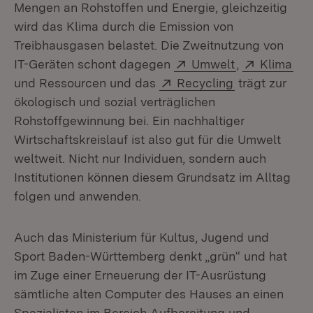
Mengen an Rohstoffen und Energie, gleichzeitig
wird das Klima durch die Emission von
Treibhausgasen belastet. Die Zweitnutzung von
Extern:
(Öffnet in ne
Extern:
(Öf
IT-Geräten schont dagegen
Umwelt
,
Klima
Extern:
(Öffnet in ne
und Ressourcen und das
Recycling
trägt zur
ökologisch und sozial verträglichen
Rohstoffgewinnung bei. Ein nachhaltiger
Wirtschaftskreislauf ist also gut für die Umwelt
weltweit. Nicht nur Individuen, sondern auch
Institutionen können diesem Grundsatz im Alltag
folgen und anwenden.
Auch das Ministerium für Kultus, Jugend und
Sport Baden-Württemberg denkt „grün“ und hat
im Zuge einer Erneuerung der IT-Ausrüstung
sämtliche alten Computer des Hauses an einen
Spezialisten im Bereich Aufbereitung und