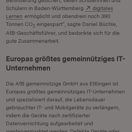
Behinderung gesichert, vielen Schülerinnen und
Extern:
Schülern in Baden-Württemberg
digitales
(Öffnet in neuem Fenster)
Lernen
ermöglicht und obendrein noch 390
Tonnen CO
eingespart“, sagte Daniel Büchle,
2
AfB-Geschäftsführer, und bedankte sich für die
gute Zusammenarbeit.
Europas größtes gemeinnütziges IT-
Unternehmen
Die AfB gemeinnützige GmbH aus Ettlingen ist
Europas größtes gemeinnütziges IT-Unternehmen
und spezialisiert darauf, die Lebensdauer
gebrauchter IT- und Mobilgeräte zu verlängern,
indem die Geräte nach zertifizierter
Datenvernichtung aufgearbeitet und
wiedervermarktet werden. Defekte Geräte oder