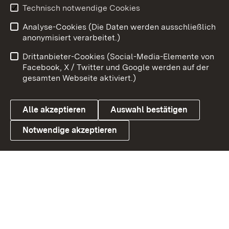
Technisch notwendige Cookies
Zum 
Analyse-Cookies (Die Daten werden ausschließlich
Impressum
Kontakt
anonymisiert verarbeitet.)
Benutzungshinweise
Netiquette
Drittanbieter-Cookies (Social-Media-Elemente von
Barrierefreiheit
Datenschutz
Facebook, X / Twitter und Google werden auf der
gesamten Webseite aktiviert.)
Cookies
Alle akzeptieren
Auswahl bestätigen
Notwendige akzeptieren
Link zum Landesportal