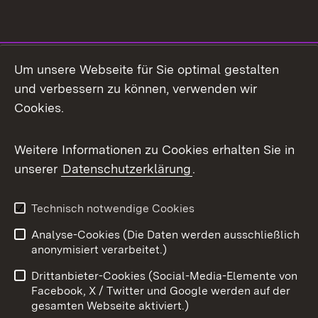
Social Media
Um unsere Webseite für Sie optimal gestalten
und verbessern zu können, verwenden wir
Facebook
Cookies.
Flickr
Weitere Informationen zu Cookies erhalten Sie in
X / Twitter
unserer
Datenschutzerklärung
.
Youtube
Technisch notwendige Cookies
Zum 
Analyse-Cookies (Die Daten werden ausschließlich
Impressum
Kontakt
anonymisiert verarbeitet.)
Benutzungshinweise
Netiquette
Drittanbieter-Cookies (Social-Media-Elemente von
Barrierefreiheit
Datenschutz
Facebook, X / Twitter und Google werden auf der
gesamten Webseite aktiviert.)
Cookies