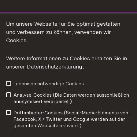
Social Media
Um unsere Webseite für Sie optimal gestalten
und verbessern zu können, verwenden wir
Facebook
Cookies.
Flickr
Weitere Informationen zu Cookies erhalten Sie in
X / Twitter
unserer
Datenschutzerklärung
.
Youtube
Technisch notwendige Cookies
Zum 
Analyse-Cookies (Die Daten werden ausschließlich
Impressum
Kontakt
anonymisiert verarbeitet.)
Benutzungshinweise
Netiquette
Drittanbieter-Cookies (Social-Media-Elemente von
Barrierefreiheit
Datenschutz
Facebook, X / Twitter und Google werden auf der
gesamten Webseite aktiviert.)
Cookies