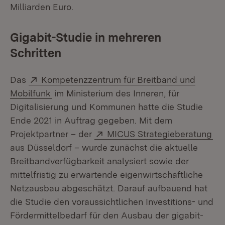
Milliarden Euro.
Gigabit-Studie in mehreren
Schritten
Extern:
Das
Kompetenzzentrum für Breitband und
(Öffnet in neuem Fenster)
Mobilfunk
im Ministerium des Inneren, für
Digitalisierung und Kommunen hatte die Studie
Ende 2021 in Auftrag gegeben. Mit dem
Extern:
(Öf
Projektpartner – der
MICUS Strategieberatung
aus Düsseldorf – wurde zunächst die aktuelle
Breitbandverfügbarkeit analysiert sowie der
mittelfristig zu erwartende eigenwirtschaftliche
Netzausbau abgeschätzt. Darauf aufbauend hat
die Studie den voraussichtlichen Investitions- und
Fördermittelbedarf für den Ausbau der gigabit-