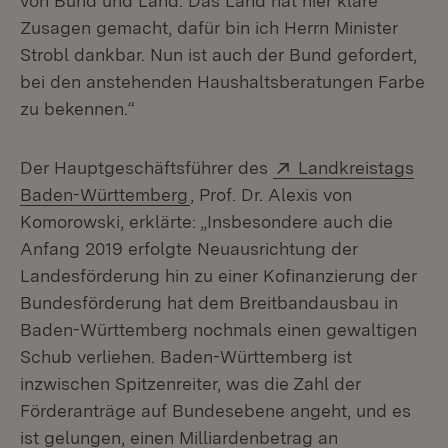
von Bund und Land. Das Land hat hier klare
Zusagen gemacht, dafür bin ich Herrn Minister
Strobl dankbar. Nun ist auch der Bund gefordert,
bei den anstehenden Haushaltsberatungen Farbe
zu bekennen.“
Extern:
Der Hauptgeschäftsführer des
Landkreistags
(Öffnet in neuem Fenster)
Baden-Württemberg
, Prof. Dr. Alexis von
Komorowski, erklärte: „Insbesondere auch die
Anfang 2019 erfolgte Neuausrichtung der
Landesförderung hin zu einer Kofinanzierung der
Bundesförderung hat dem Breitbandausbau in
Baden-Württemberg nochmals einen gewaltigen
Schub verliehen. Baden-Württemberg ist
inzwischen Spitzenreiter, was die Zahl der
Förderanträge auf Bundesebene angeht, und es
ist gelungen, einen Milliardenbetrag an