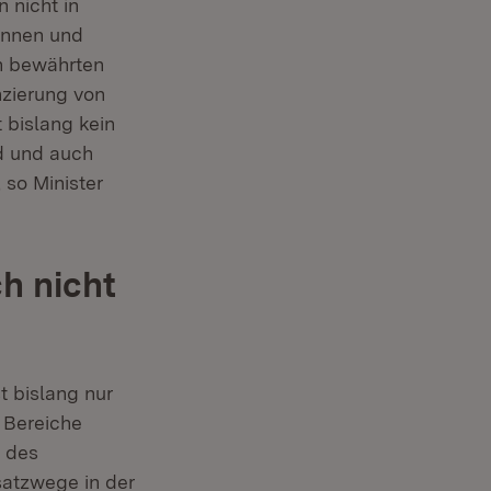
 nicht in
innen und
en bewährten
zierung von
 bislang kein
d und auch
 so Minister
h nicht
 bislang nur
 Bereiche
d des
satzwege in der