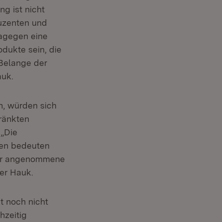
g ist nicht
duzenten und
agegen eine
dukte sein, die
 Belange der
auk.
n, würden sich
hränkten
„Die
ten bedeuten
Der angenommene
ter Hauk.
t noch nicht
hzeitig