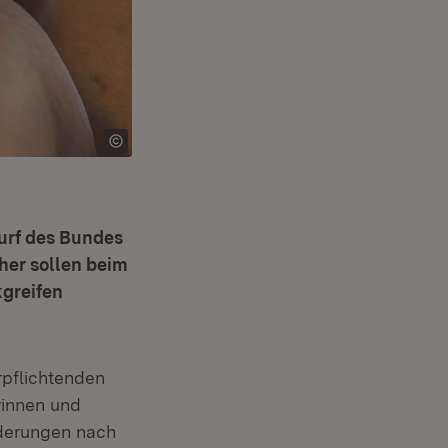
urf des Bundes
her sollen beim
kgreifen
rpflichtenden
rinnen und
rderungen nach