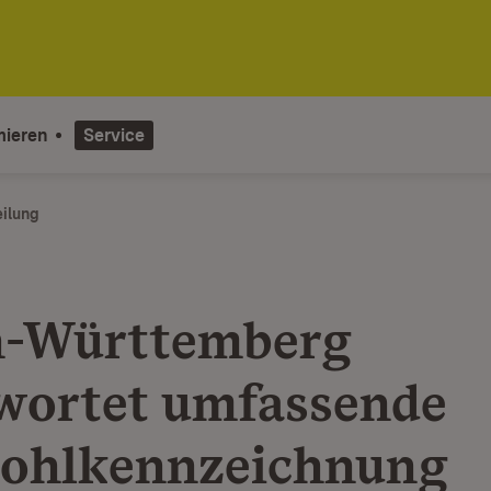
mieren
Service
eilung
n-Württemberg
wortet umfassende
ohlkennzeichnung