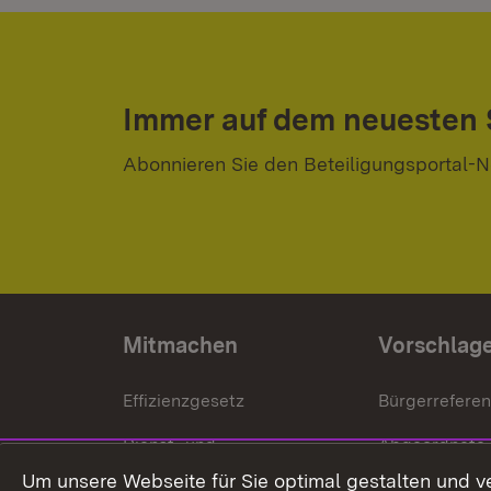
Immer auf dem neuesten
Abonnieren Sie den Beteiligungsportal-N
Mitmachen
Vorschlag
Effizienzgesetz
Bürgerrefere
Dienst- und
Abgeordnete
Versorgungsbezüge
Um unsere Webseite für Sie optimal gestalten und v
Bürgerbeauft