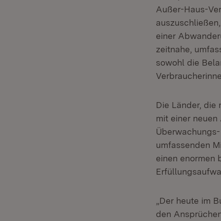
Außer-Haus-Verp
auszuschließen,
einer Abwanderu
zeitnahe, umfas
sowohl die Bela
Verbraucherinne
Die Länder, die
mit einer neuen
Überwachungs- u
umfassenden Mi
einen enormen 
Erfüllungsaufwan
„Der heute im B
den Ansprüchen.