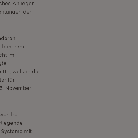
iches Anliegen
:
hlungen der
nderen
t höherem
cht im
gte
itte, welche die
er für
25. November
eien bei
rliegende
 Systeme mit