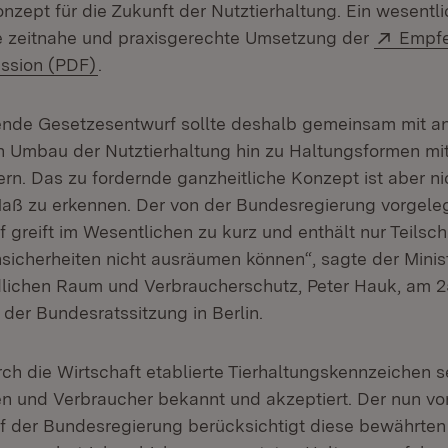
zept für die Zukunft der Nutztierhaltung. Ein wesentl
Extern
ie zeitnahe und praxisgerechte Umsetzung der
Empfe
(Öffnet in neuem Fenster)
ssion (PDF)
.
ende Gesetzesentwurf sollte deshalb gemeinsam mit a
Umbau der Nutztierhaltung hin zu Haltungsformen mi
rn. Das zu fordernde ganzheitliche Konzept ist aber ni
Maß zu erkennen. Der von der Bundesregierung vorgele
greift im Wesentlichen zu kurz und enthält nur Teilschr
icherheiten nicht ausräumen können“, sagte der Minist
dlichen Raum und Verbraucherschutz, Peter Hauk, am 
 der Bundesratssitzung in Berlin.
ch die Wirtschaft etablierte Tierhaltungskennzeichen s
n und Verbraucher bekannt und akzeptiert. Der nun vo
 der Bundesregierung berücksichtigt diese bewährten