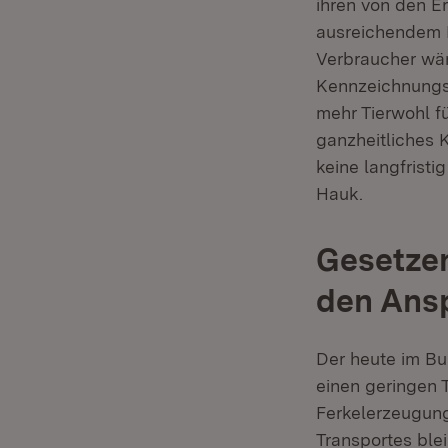
ihren von den E
ausreichendem M
Verbraucher wär
Kennzeichnungs
mehr Tierwohl f
ganzheitliches 
keine langfristi
Hauk.
Gesetzen
den Ans
Der heute im Bu
einen geringen 
Ferkelerzeugung
Transportes ble