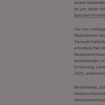
einem Gesamtkon
ist uns daher d
Borchert-Kommi
Der nun vorlieg
Maßnahmen den 
Tierwohl beförde
erforderlichen 
Gesetzesentwurf 
bestehenden Uns
Ernährung, Län
2022, anlässlich
Bestehende, dur
Verbraucherinne
Gesetzesentwurf