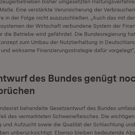
rzeugerbetrieben bisher umgesetzten Haltungsverfahren
aße. Eine verstärkte Verunsicherung der Verbraucher
e in der Folge nicht auszuschließen. „Auch das mit d
systemen der Wirtschaft verbundene System der Finan
ür die Betriebe wird gefährdet. Die Bundesregierung hat
Konzept zum Umbau der Nutztierhaltung in Deutschlan
g und wirksame Finanzierungsstrategie dafür vorgelegt“,
twurf des Bundes genügt noc
prüchen
ndesrat behandelte Gesetzentwurf des Bundes umfasst
Teil des vermarkteten Schweinefleisches. Die wichtigen
 und Aufzucht sowie die Qualität der Schlachtung un
iben unberücksichtigt. Ebenso bleiben bedeutende Ab