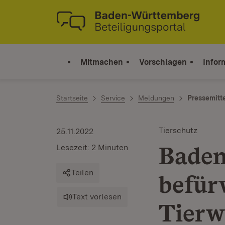
Zum Inhalt springen
Link zur Startseite
Mitmachen
Vorschlagen
Infor
Startseite
Service
Meldungen
Pressemitt
Tierschutz
25.11.2022
Bade
Lesezeit: 2 Minuten
Teilen
befür
Text vorlesen
Tierw