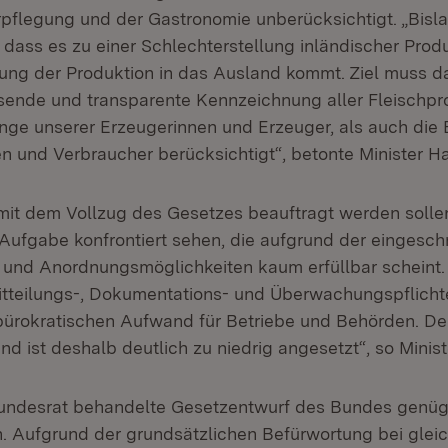
flegung und der Gastronomie unberücksichtigt. „Bislan
 dass es zu einer Schlechterstellung inländischer Pro
ng der Produktion in das Ausland kommt. Ziel muss d
sende und transparente Kennzeichnung aller Fleischpro
nge unserer Erzeugerinnen und Erzeuger, als auch die
n und Verbraucher berücksichtigt“, betonte Minister H
 mit dem Vollzug des Gesetzes beauftragt werden solle
 Aufgabe konfrontiert sehen, die aufgrund der eingesc
nd Anordnungsmöglichkeiten kaum erfüllbar scheint. 
tteilungs-, Dokumentations- und Überwachungspflich
bürokratischen Aufwand für Betriebe und Behörden. 
d ist deshalb deutlich zu niedrig angesetzt“, so Minis
undesrat behandelte Gesetzentwurf des Bundes genüg
 Aufgrund der grundsätzlichen Befürwortung bei gleic