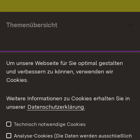
Themenübersicht
Social Media
Um unsere Webseite für Sie optimal gestalten
und verbessern zu können, verwenden wir
Facebook
Cookies.
Flickr
Weitere Informationen zu Cookies erhalten Sie in
X / Twitter
unserer
Datenschutzerklärung
.
Youtube
Technisch notwendige Cookies
Zum 
Analyse-Cookies (Die Daten werden ausschließlich
Impressum
Kontakt