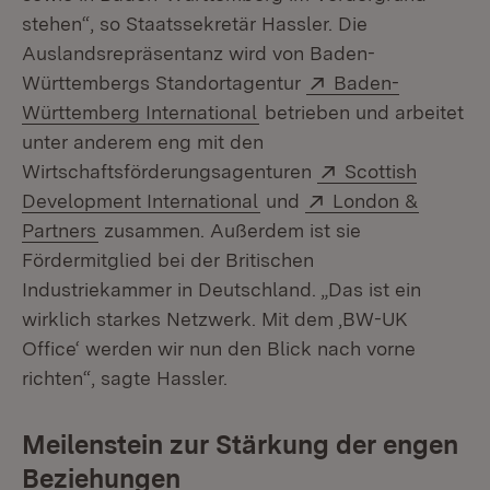
stehen“, so Staatssekretär Hassler. Die
Auslandsrepräsentanz wird von Baden-
Extern:
Württembergs Standortagentur
Baden-
(Öffnet in neuem Fenster)
Württemberg International
betrieben und arbeitet
unter anderem eng mit den
Extern:
Wirtschaftsförderungsagenturen
Scottish
(Öffnet in neuem Fenster)
Extern:
Development International
und
London &
(Öffnet in neuem Fenster)
Partners
zusammen. Außerdem ist sie
Fördermitglied bei der Britischen
Industriekammer in Deutschland. „Das ist ein
wirklich starkes Netzwerk. Mit dem ,BW-UK
Office‘ werden wir nun den Blick nach vorne
richten“, sagte Hassler.
Meilenstein zur Stärkung der engen
Beziehungen