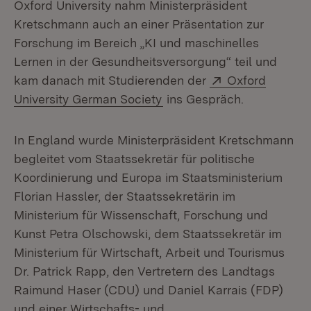
Oxford University nahm Ministerpräsident
Kretschmann auch an einer Präsentation zur
Forschung im Bereich „KI und maschinelles
Lernen in der Gesundheitsversorgung“ teil und
Extern:
kam danach mit Studierenden der
Oxford
(Öffnet in neuem Fenster)
University German Society
ins Gespräch.
In England wurde Ministerpräsident Kretschmann
begleitet vom Staatssekretär für politische
Koordinierung und Europa im Staatsministerium
Florian Hassler, der Staatssekretärin im
Ministerium für Wissenschaft, Forschung und
Kunst Petra Olschowski, dem Staatssekretär im
Ministerium für Wirtschaft, Arbeit und Tourismus
Dr. Patrick Rapp, den Vertretern des Landtags
Raimund Haser (CDU) und Daniel Karrais (FDP)
und einer Wirtschafts- und