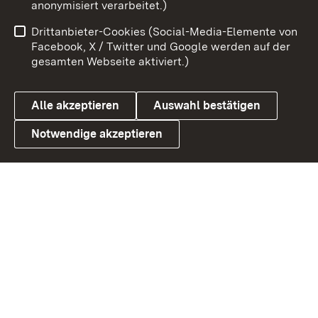
anonymisiert verarbeitet.)
Benutzungshinweise
Netiquette
Drittanbieter-Cookies (Social-Media-Elemente von
Barrierefreiheit
Datenschutz
Facebook, X / Twitter und Google werden auf der
gesamten Webseite aktiviert.)
Cookies
Alle akzeptieren
Auswahl bestätigen
Notwendige akzeptieren
Link zum Landesportal