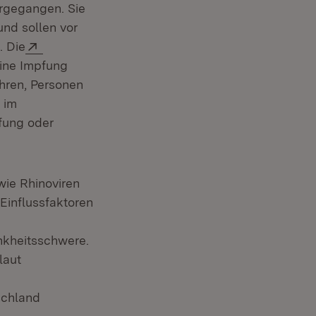
rgegangen. Sie
nd sollen vor
Extern:
. Die
ffnet in neuem Fenster)
ine Impfung
hren, Personen
 im
fung oder
wie Rhinoviren
Einflussfaktoren
nkheitsschwere.
laut
schland