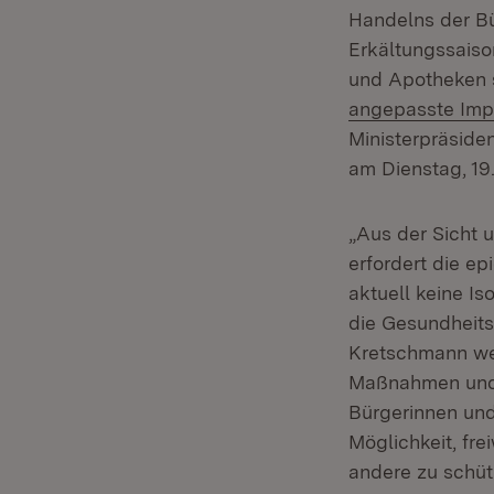
Handelns der Bü
Erkältungssaiso
und Apotheken s
angepasste Impf
Ministerpräside
am Dienstag, 19.
„Aus der Sicht 
erfordert die e
aktuell keine I
die Gesundheits
Kretschmann weit
Maßnahmen und 
Bürgerinnen und
Möglichkeit, fre
andere zu schüt