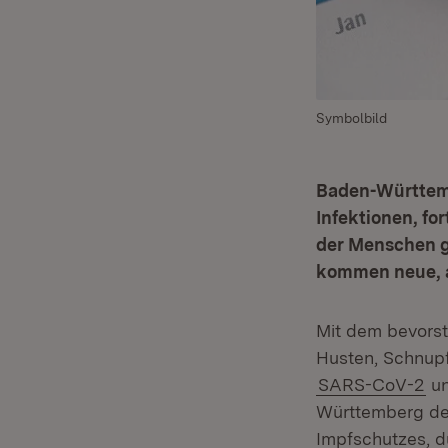
Symbolbild
Baden-Württemb
Infektionen, f
der Menschen gu
kommen neue, a
Mit dem bevorst
Husten, Schnupf
SARS-CoV-2
un
Württemberg den
Impfschutzes, d