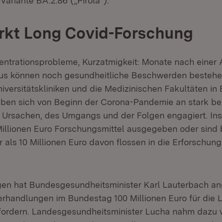
ariante BA.2.86 („Pirola“).
rkt Long Covid-Forschung
entrationsprobleme, Kurzatmigkeit: Monate nach einer
us können noch gesundheitliche Beschwerden bestehe
niversitätskliniken und die Medizinischen Fakultäten in
en sich von Beginn der Corona-Pandemie an stark bei
r Ursachen, des Umgangs und der Folgen engagiert. I
Millionen Euro Forschungsmittel ausgegeben oder sind 
 als 10 Millionen Euro davon flossen in die Erforschun
 neuem Fenster)
en hat Bundesgesundheitsminister Karl Lauterbach an
rhandlungen im Bundestag 100 Millionen Euro für die 
 fordern. Landesgesundheitsminister Lucha nahm dazu