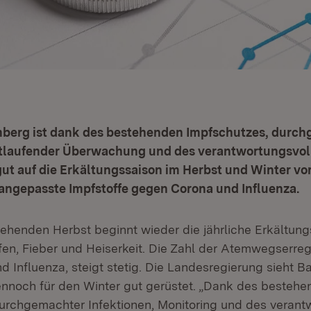
erg ist dank des bestehenden Impfschutzes, durc
ortlaufender Überwachung und des verantwortungsvo
t auf die Erkältungssaison im Herbst und Winter vor
ngepasste Impfstoffe gegen Corona und Influenza.
ehenden Herbst beginnt wieder die jährliche Erkältung
en, Fieber und Heiserkeit. Die Zahl der Atemwegserrege
d Influenza, steigt stetig. Die Landesregierung sieht B
noch für den Winter gut gerüstet. „Dank des bestehe
urchgemachter Infektionen, Monitoring und des verant