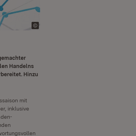
hgemachter
llen Handelns
bereitet. Hinzu
ssaison mit
r, inklusive
aden-
nden
wortungsvollen