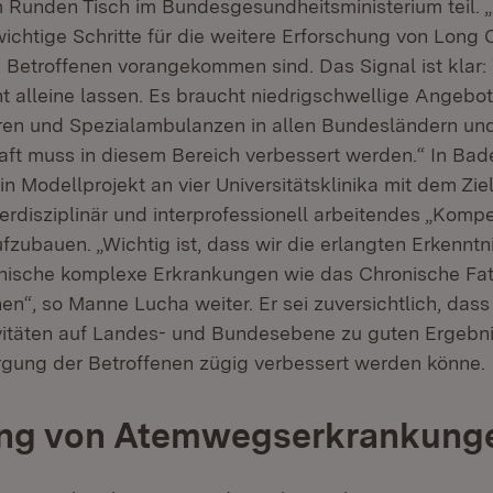
Runden Tisch im Bundesgesundheitsministerium teil. „I
wichtige Schritte für die weitere Erforschung von Long 
Betroffenen vorangekommen sind. Das Signal ist klar: 
ht alleine lassen. Es braucht niedrigschwellige Angebo
en und Spezialambulanzen in allen Bundesländern und
haft muss in diesem Bereich verbessert werden.“ In B
ein Modellprojekt an vier Universitätsklinika mit dem Zie
nterdisziplinär und interprofessionell arbeitendes „Kom
zubauen. „Wichtig ist, dass wir die erlangten Erkennt
onische komplexe Erkrankungen wie das Chronische Fa
n“, so Manne Lucha weiter. Er sei zuversichtlich, dass
itäten auf Landes- und Bundesebene zu guten Ergebni
rgung der Betroffenen zügig verbessert werden könne.
ing von Atemwegserkrankung