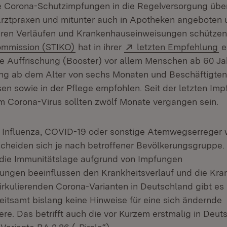
ie Corona-Schutzimpfungen in die Regelversorgung übe
rztpraxen und mitunter auch in Apotheken angeboten u
ren Verläufen und Krankenhauseinweisungen schützen
(Öffnet in neuem Fenster)
Extern:
(Ö
ommission (STIKO)
hat in ihrer
letzten Empfehlung
e
 Auffrischung (Booster) vor allem Menschen ab 60 Ja
ng ab dem Alter von sechs Monaten und Beschäftigten
n sowie in der Pflege empfohlen. Seit der letzten Imp
em Corona-Virus sollten zwölf Monate vergangen sein.
 Influenza, COVID-19 oder sonstige Atemwegserreger 
cheiden sich je nach betroffener Bevölkerungsgruppe. 
 die Immunitätslage aufgrund von Impfungen
ungen beeinflussen den Krankheitsverlauf und die Kra
zirkulierenden Corona-Varianten in Deutschland gibt es 
tsamt bislang keine Hinweise für eine sich ändernde
re. Das betrifft auch die vor Kurzem erstmalig in Deut