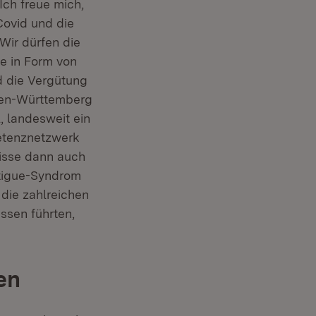
ch freue mich,
Covid und die
Wir dürfen die
te in Form von
 die Vergütung
aden-Württemberg
l, landesweit ein
petenznetzwerk
nisse dann auch
tigue-Syndrom
 die zahlreichen
ssen führten,
en