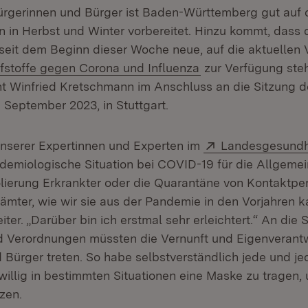
rgerinnen und Bürger ist Baden-Württemberg gut auf 
n in Herbst und Winter vorbereitet. Hinzu kommt, dass
eit dem Beginn dieser Woche neue, auf die aktuellen 
(Öffnet in neuem F
stoffe gegen Corona und Influenza
zur Verfügung steh
nt Winfried Kretschmann im Anschluss an die Sitzung de
 September 2023, in Stuttgart.
Extern:
unserer Expertinnen und Experten im
Landesgesundh
pidemiologische Situation bei COVID-19 für die Allgeme
solierung Erkrankter oder die Quarantäne von Kontaktp
ämter, wie wir sie aus der Pandemie in den Vorjahren k
er. „Darüber bin ich erstmal sehr erleichtert.“ An die S
Verordnungen müssten die Vernunft und Eigenverant
 Bürger treten. So habe selbstverständlich jede und je
iwillig in bestimmten Situationen eine Maske zu tragen,
zen.