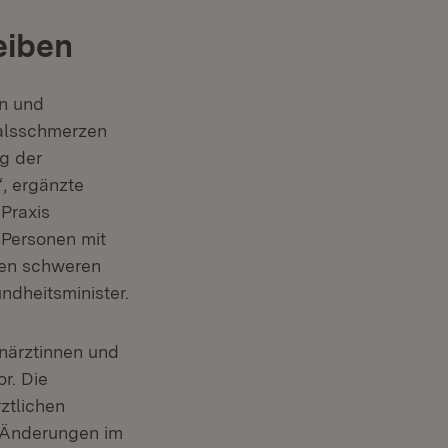
eiben
n und
Halsschmerzen
ng der
, ergänzte
 Praxis
 Personen mit
nen schweren
ndheitsminister.
enärztinnen und
r. Die
ztlichen
n Änderungen im