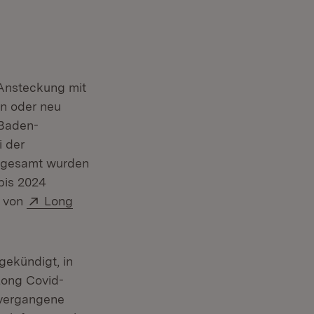
 Ansteckung mit
n oder neu
 Baden-
 der
nsgesamt wurden
bis 2024
Extern:
g von
Long
gekündigt, in
Long Covid-
 vergangene