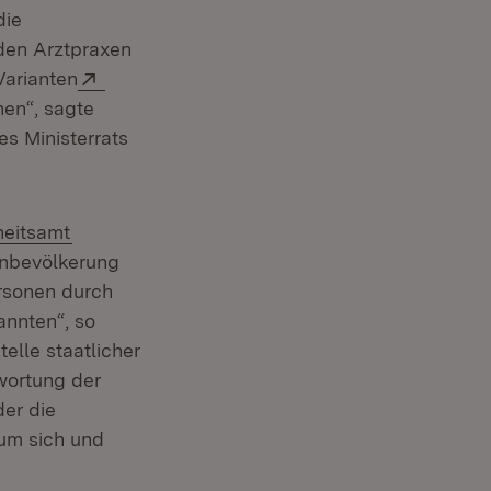
die
 den Arztpraxen
Extern:
Varianten
enster)
en“, sagte
s Ministerrats
(Öffnet in neuem Fenster)
eitsamt
inbevölkerung
ersonen durch
annten“, so
telle staatlicher
wortung der
der die
 um sich und