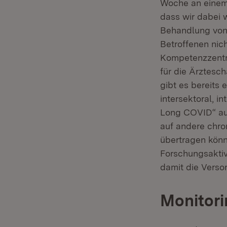
Woche an einem 
dass wir dabei 
Behandlung von 
Betroffenen nic
Kompetenzzentr
für die Ärztesc
gibt es bereits 
intersektoral, i
Long COVID“ auf
auf andere chr
übertragen könne
Forschungsaktiv
damit die Verso
Monitor