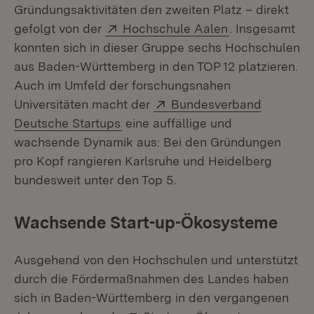
Gründungsaktivitäten den zweiten Platz – direkt
Extern:
(Öffnet in neu
gefolgt von der
Hochschule Aalen
. Insgesamt
konnten sich in dieser Gruppe sechs Hochschulen
aus Baden-Württemberg in den TOP 12 platzieren.
Auch im Umfeld der forschungsnahen
Extern:
Universitäten macht der
Bundesverband
(Öffnet in neuem Fenster)
Deutsche Startups
eine auffällige und
wachsende Dynamik aus: Bei den Gründungen
pro Kopf rangieren Karlsruhe und Heidelberg
bundesweit unter den Top 5.
Wachsende Start-up-Ökosysteme
Ausgehend von den Hochschulen und unterstützt
durch die Fördermaßnahmen des Landes haben
sich in Baden-Württemberg in den vergangenen