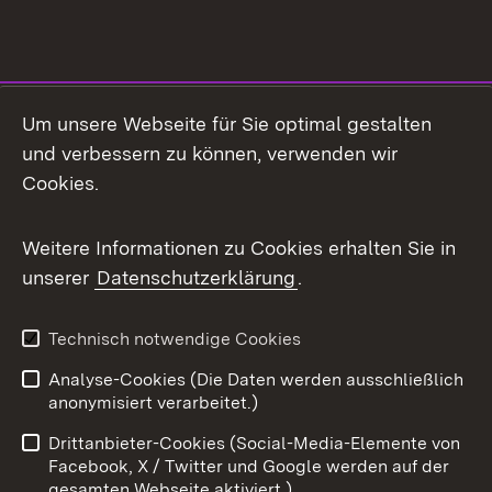
Social Media
Um unsere Webseite für Sie optimal gestalten
und verbessern zu können, verwenden wir
Facebook
Cookies.
Flickr
Weitere Informationen zu Cookies erhalten Sie in
X / Twitter
unserer
Datenschutzerklärung
.
Youtube
Technisch notwendige Cookies
Zum 
Analyse-Cookies (Die Daten werden ausschließlich
Impressum
Kontakt
anonymisiert verarbeitet.)
Benutzungshinweise
Netiquette
Drittanbieter-Cookies (Social-Media-Elemente von
Barrierefreiheit
Datenschutz
Facebook, X / Twitter und Google werden auf der
gesamten Webseite aktiviert.)
Cookies