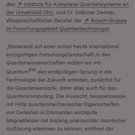
Extern:
des
Instituts für Komplexe Quantensysteme an
(Öffnet in neuem Fenster)
der Universität Ulm
, und Dr. Volkmar Denner,
Extern:
Wissenschaftlicher Berater der
Bosch-Gruppe
(Öffnet in
im Forschungsgebiet Quantentechnologie
.
„Basierend auf einer schon heute international
einzigartigen Forschungslandschaft in den
Quantenwissenschaften wollen wir mit
BW
Quantum
den endgültigen Sprung in die
Technologie der Zukunft antreten, zunächst für
die Quantensensorik, dann aber auch für das
Quantencomputing. Die Aussicht, beispielsweise
mit Hilfe quantenmechanischer Eigenschaften
von Defekten in Diamanten winzigste
Magnetfelder mit bislang unerreichter räumlicher
Auflösung erkennen zu können, eröffnet der