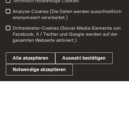
Technisch notwendige Cookies
Zum 
Analyse-Cookies (Die Daten werden ausschließlich
Impressum
Kontakt
anonymisiert verarbeitet.)
Benutzungshinweise
Netiquette
Drittanbieter-Cookies (Social-Media-Elemente von
Barrierefreiheit
Datenschutz
Facebook, X / Twitter und Google werden auf der
gesamten Webseite aktiviert.)
Cookies
Alle akzeptieren
Auswahl bestätigen
Notwendige akzeptieren
Link zum Landesportal