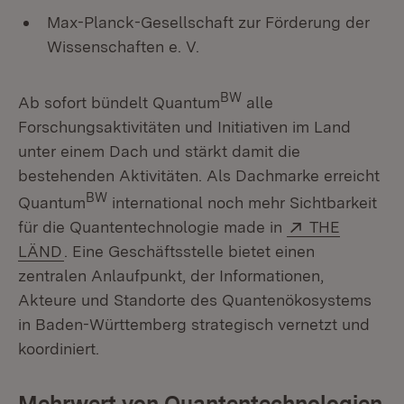
Max-Planck-Gesellschaft zur Förderung der
Wissenschaften e. V.
BW
Ab sofort bündelt Quantum
alle
Forschungsaktivitäten und Initiativen im Land
unter einem Dach und stärkt damit die
bestehenden Aktivitäten. Als Dachmarke erreicht
BW
Quantum
international noch mehr Sichtbarkeit
Extern:
für die Quantentechnologie made in
THE
(Öffnet in neuem Fenster)
LÄND
. Eine Geschäftsstelle bietet einen
zentralen Anlaufpunkt, der Informationen,
Akteure und Standorte des Quantenökosystems
in Baden-Württemberg strategisch vernetzt und
koordiniert.
Mehrwert von Quantentechnologien