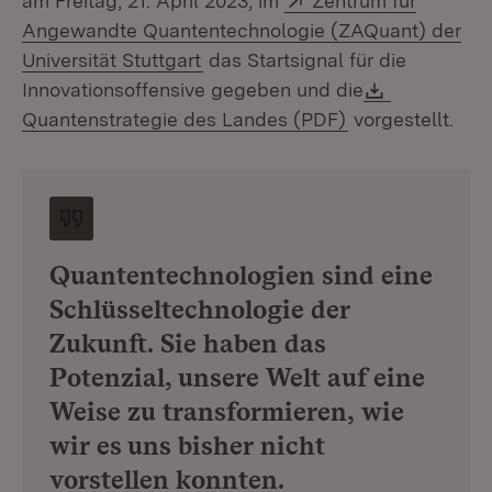
am Freitag, 21. April 2023, im
Zentrum für
Angewandte Quantentechnologie (ZAQuant) der
(Öffnet in neuem Fenster)
Universität Stuttgart
das Startsignal für die
Download:
Innovationsoffensive gegeben und die
(Öffnet in neue
Quantenstrategie des Landes (PDF)
vorgestellt.
Quantentechnologien sind eine
Schlüsseltechnologie der
Zukunft. Sie haben das
Potenzial, unsere Welt auf eine
Weise zu transformieren, wie
wir es uns bisher nicht
vorstellen konnten.