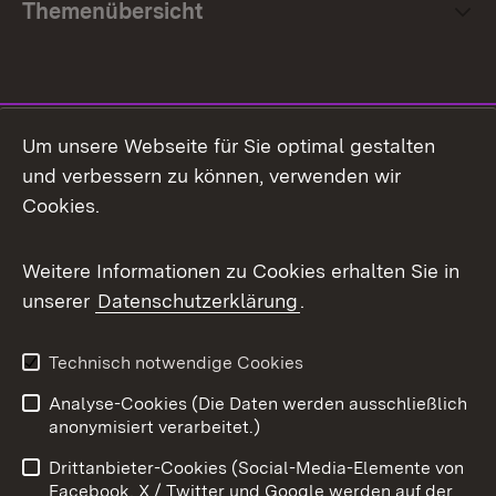
Themenübersicht
Social Media
Um unsere Webseite für Sie optimal gestalten
und verbessern zu können, verwenden wir
Facebook
Cookies.
Flickr
Weitere Informationen zu Cookies erhalten Sie in
X / Twitter
unserer
Datenschutzerklärung
.
Youtube
Technisch notwendige Cookies
Zum 
Analyse-Cookies (Die Daten werden ausschließlich
Impressum
Kontakt
anonymisiert verarbeitet.)
Benutzungshinweise
Netiquette
Drittanbieter-Cookies (Social-Media-Elemente von
Barrierefreiheit
Datenschutz
Facebook, X / Twitter und Google werden auf der