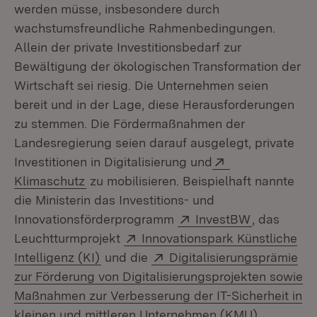
werden müsse, insbesondere durch
wachstumsfreundliche Rahmenbedingungen.
Allein der private Investitionsbedarf zur
Bewältigung der ökologischen Transformation der
Wirtschaft sei riesig. Die Unternehmen seien
bereit und in der Lage, diese Herausforderungen
zu stemmen. Die Fördermaßnahmen der
Landesregierung seien darauf ausgelegt, private
Extern:
Investitionen in Digitalisierung und
(Öffnet in neuem Fenster)
Klimaschutz
zu mobilisieren. Beispielhaft nannte
die Ministerin das Investitions- und
Extern:
(Öffnet in 
Innovationsförderprogramm
InvestBW
, das
Extern:
Leuchtturmprojekt
Innovationspark Künstliche
(Öffnet in neuem Fenster)
Extern:
Intelligenz (KI)
und die
Digitalisierungsprämie
zur Förderung von Digitalisierungsprojekten sowie
Maßnahmen zur Verbesserung der IT-Sicherheit in
(Öffnet in
kleinen und mittleren Unternehmen (KMU)
.