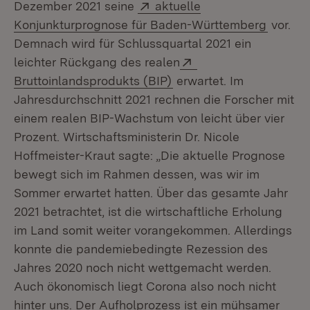
Extern:
Dezember 2021 seine
aktuelle
(Öffnet
Konjunkturprognose für Baden-Württemberg
vor.
Demnach wird für Schlussquartal 2021 ein
Extern:
leichter Rückgang des realen
(Öffnet in neuem Fenste
Bruttoinlandsprodukts (BIP)
erwartet. Im
Jahresdurchschnitt 2021 rechnen die Forscher mit
einem realen BIP-Wachstum von leicht über vier
Prozent. Wirtschaftsministerin Dr. Nicole
Hoffmeister-Kraut sagte: „Die aktuelle Prognose
bewegt sich im Rahmen dessen, was wir im
Sommer erwartet hatten. Über das gesamte Jahr
2021 betrachtet, ist die wirtschaftliche Erholung
im Land somit weiter vorangekommen. Allerdings
konnte die pandemiebedingte Rezession des
Jahres 2020 noch nicht wettgemacht werden.
Auch ökonomisch liegt Corona also noch nicht
hinter uns. Der Aufholprozess ist ein mühsamer