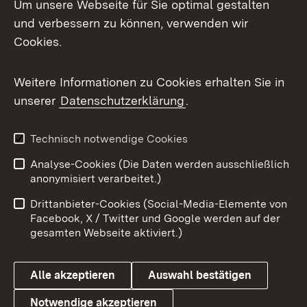
Um unsere Webseite für Sie optimal gestalten
und verbessern zu können, verwenden wir
Facebook
Cookies.
Flickr
Weitere Informationen zu Cookies erhalten Sie in
X / Twitter
unserer
Datenschutzerklärung
.
Youtube
Technisch notwendige Cookies
Zum 
Analyse-Cookies (Die Daten werden ausschließlich
Impressum
Kontakt
anonymisiert verarbeitet.)
Benutzungshinweise
Netiquette
Drittanbieter-Cookies (Social-Media-Elemente von
Barrierefreiheit
Datenschutz
Facebook, X / Twitter und Google werden auf der
gesamten Webseite aktiviert.)
Cookies
Alle akzeptieren
Auswahl bestätigen
Notwendige akzeptieren