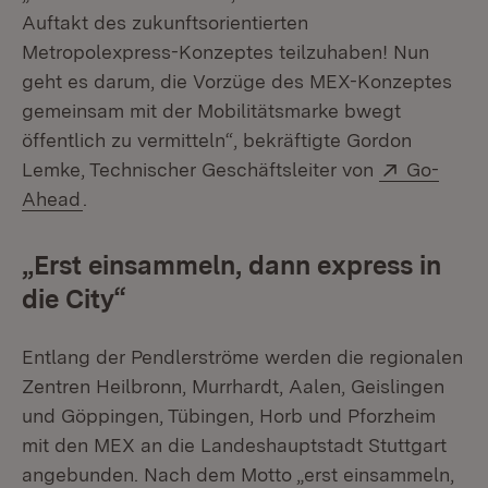
Auftakt des zukunftsorientierten
Metropolexpress-Konzeptes teilzuhaben! Nun
geht es darum, die Vorzüge des MEX-Konzeptes
gemeinsam mit der Mobilitätsmarke bwegt
öffentlich zu vermitteln“, bekräftigte Gordon
Extern:
Lemke, Technischer Geschäftsleiter von
Go-
(Öffnet in neuem Fenster)
Ahead
.
„Erst einsammeln, dann express in
die City“
Entlang der Pendlerströme werden die regionalen
Zentren Heilbronn, Murrhardt, Aalen, Geislingen
und Göppingen, Tübingen, Horb und Pforzheim
mit den MEX an die Landeshauptstadt Stuttgart
angebunden. Nach dem Motto „erst einsammeln,