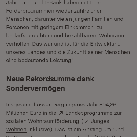
Jahr. Land und L-Bank haben mit Ihren
Förderprogrammen wieder zahlreichen
Menschen, darunter vielen jungen Familien und
Personen mit geringem Einkommen, zu
bedarfsgerechtem und bezahlbarem Wohnraum
verholfen. Das war und ist für die Entwicklung
unseres Landes und die Zukunft seiner Menschen
eine bedeutende Leistung.“
Neue Rekordsumme dank
Sondervermögen
Insgesamt flossen vergangenes Jahr 804,36
Extern:
Millionen Euro in die
Landesprogramme zur
(Öffnet in neuem Fenst
Extern:
sozialen Wohnraumförderung
(
Junges
(Öffnet in neuem Fenster)
Wohnen
inklusive). Das ist ein Anstieg um rund