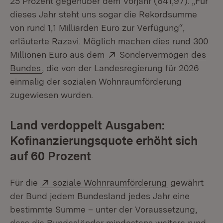
25 Prozent gegenüber dem Vorjahr (641,97). „Für
dieses Jahr steht uns sogar die Rekordsumme
von rund 1,1 Milliarden Euro zur Verfügung“,
erläuterte Razavi. Möglich machen dies rund 300
Extern:
Millionen Euro aus dem
Sondervermögen des
(Öffnet in neuem Fenster)
Bundes
, die von der Landesregierung für 2026
einmalig der sozialen Wohnraumförderung
zugewiesen wurden.
Land verdoppelt Ausgaben:
Kofinanzierungsquote erhöht sich
auf 60 Prozent
Extern:
(Öffnet in ne
Für die
soziale Wohnraumförderung
gewährt
der Bund jedem Bundesland jedes Jahr eine
bestimmte Summe – unter der Voraussetzung,
dass die Bundesländer mindestens weitere rund