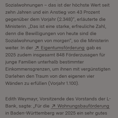
Sozialwohnungen – das ist der höchste Wert seit
zehn Jahren und ein Anstieg von 43 Prozent
gegenüber dem Vorjahr (2.348)“, erläuterte die
Ministerin. „Das ist eine starke, erfreuliche Zahl,
denn die Bewilligungen von heute sind die
Sozialwohnungen von morgen“, so die Ministerin
Extern:
(Öffnet in neue
weiter. In der
Eigentumsförderung
gab es
2025 zudem insgesamt 848 Förderzusagen für
junge Familien unterhalb bestimmter
Einkommensgrenzen, um ihnen mit vergünstigten
Darlehen den Traum von den eigenen vier
Wänden zu erfüllen (Vorjahr 1.100).
Edith Weymayr, Vorsitzende des Vorstands der L-
Extern:
(Öf
Bank, sagte: „Für die
Wohnungsbauförderung
in Baden-Württemberg war 2025 ein sehr gutes