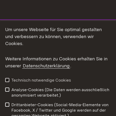
Social Media
Um unsere Webseite für Sie optimal gestalten
und verbessern zu können, verwenden wir
Facebook
Cookies.
Flickr
Weitere Informationen zu Cookies erhalten Sie in
X / Twitter
unserer
Datenschutzerklärung
.
Youtube
Technisch notwendige Cookies
Zum 
Analyse-Cookies (Die Daten werden ausschließlich
Impressum
Kontakt
anonymisiert verarbeitet.)
Benutzungshinweise
Netiquette
Drittanbieter-Cookies (Social-Media-Elemente von
Barrierefreiheit
Datenschutz
Facebook, X / Twitter und Google werden auf der
gesamten Webseite aktiviert.)