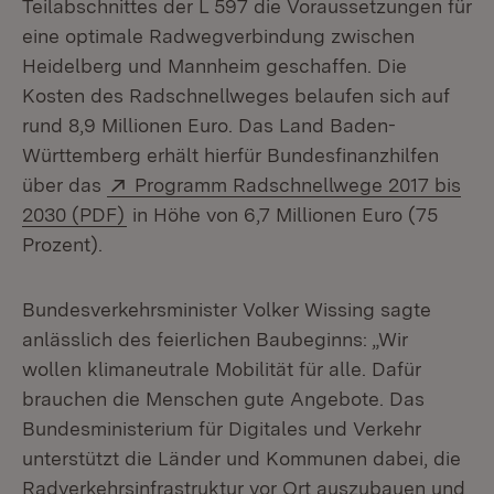
Teilabschnittes der L 597 die Voraussetzungen für
eine optimale Radwegverbindung zwischen
Heidelberg und Mannheim geschaffen. Die
Kosten des Radschnellweges belaufen sich auf
rund 8,9 Millionen Euro. Das Land Baden-
Württemberg erhält hierfür Bundesfinanzhilfen
Extern:
über das
Programm Radschnellwege 2017 bis
(Öffnet in neuem Fenster)
2030 (PDF)
in Höhe von 6,7 Millionen Euro (75
Prozent).
Bundesverkehrsminister Volker Wissing sagte
anlässlich des feierlichen Baubeginns: „Wir
wollen klimaneutrale Mobilität für alle. Dafür
brauchen die Menschen gute Angebote. Das
Bundesministerium für Digitales und Verkehr
unterstützt die Länder und Kommunen dabei, die
Radverkehrsinfrastruktur vor Ort auszubauen und