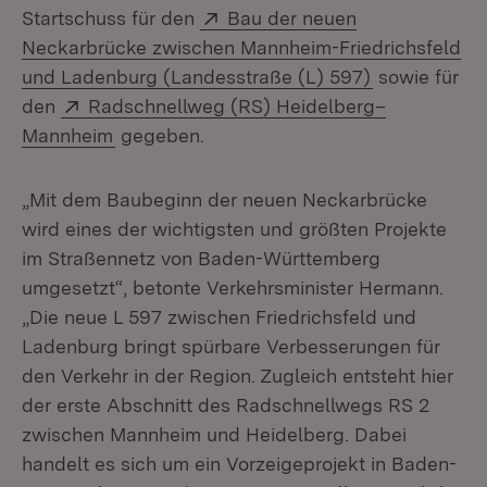
Extern:
Startschuss für den
Bau der neuen
Neckarbrücke zwischen Mannheim-Friedrichsfeld
(Öffnet in n
und Ladenburg (Landesstraße (L) 597)
sowie für
Extern:
den
Radschnellweg (RS) Heidelberg–
(Öffnet in neuem Fenster)
Mannheim
gegeben.
„Mit dem Baubeginn der neuen Neckarbrücke
wird eines der wichtigsten und größten Projekte
im Straßennetz von Baden-Württemberg
umgesetzt“, betonte Verkehrsminister Hermann.
„Die neue L 597 zwischen Friedrichsfeld und
Ladenburg bringt spürbare Verbesserungen für
den Verkehr in der Region. Zugleich entsteht hier
der erste Abschnitt des Radschnellwegs RS 2
zwischen Mannheim und Heidelberg. Dabei
handelt es sich um ein Vorzeigeprojekt in Baden-