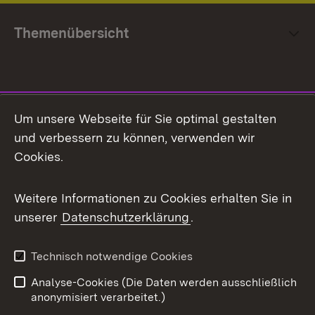
Themenübersicht
Social Media
Um unsere Webseite für Sie optimal gestalten
und verbessern zu können, verwenden wir
Facebook
Cookies.
Flickr
Weitere Informationen zu Cookies erhalten Sie in
X / Twitter
unserer
Datenschutzerklärung
.
Youtube
Technisch notwendige Cookies
Zum 
Analyse-Cookies (Die Daten werden ausschließlich
Impressum
Kontakt
anonymisiert verarbeitet.)
Benutzungshinweise
Netiquette