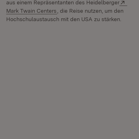
Exte
aus einem Repräsentanten des Heidelberger
(Öffnet in neuem Fenster)
Mark Twain Centers
, die Reise nutzen, um den
Hochschulaustausch mit den USA zu stärken.