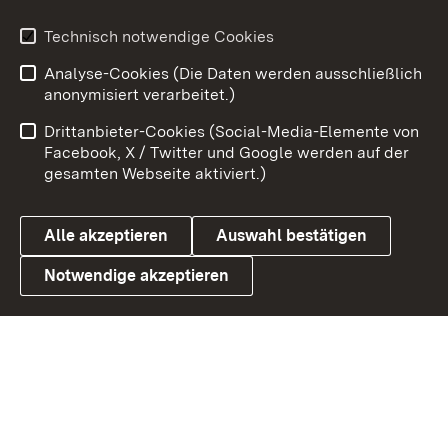
Technisch notwendige Cookies
Zum 
Analyse-Cookies (Die Daten werden ausschließlich
Impressum
Kontakt
anonymisiert verarbeitet.)
Benutzungshinweise
Netiquette
Drittanbieter-Cookies (Social-Media-Elemente von
Barrierefreiheit
Datenschutz
Facebook, X / Twitter und Google werden auf der
gesamten Webseite aktiviert.)
Cookies
Alle akzeptieren
Auswahl bestätigen
Notwendige akzeptieren
Link zum Landesportal