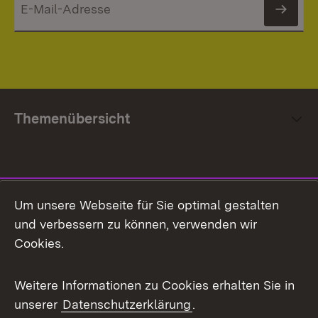
News
Themenübersicht
Social Media
Um unsere Webseite für Sie optimal gestalten
und verbessern zu können, verwenden wir
Facebook
Cookies.
Flickr
Weitere Informationen zu Cookies erhalten Sie in
X / Twitter
unserer
Datenschutzerklärung
.
Youtube