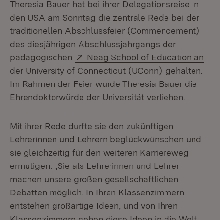
Theresia Bauer hat bei ihrer Delegationsreise in
den USA am Sonntag die zentrale Rede bei der
traditionellen Abschlussfeier (Commencement)
des diesjährigen Abschlussjahrgangs der
Extern:
pädagogischen
Neag School of Education an
(Öffnet in neu
der University of Connecticut (UConn)
gehalten.
Im Rahmen der Feier wurde Theresia Bauer die
Ehrendoktorwürde der Universität verliehen.
Mit ihrer Rede durfte sie den zukünftigen
Lehrerinnen und Lehrern beglückwünschen und
sie gleichzeitig für den weiteren Karriereweg
ermutigen. „Sie als Lehrerinnen und Lehrer
machen unsere großen gesellschaftlichen
Debatten möglich. In Ihren Klassenzimmern
entstehen großartige Ideen, und von Ihren
Klassenzimmern gehen diese Ideen in die Welt