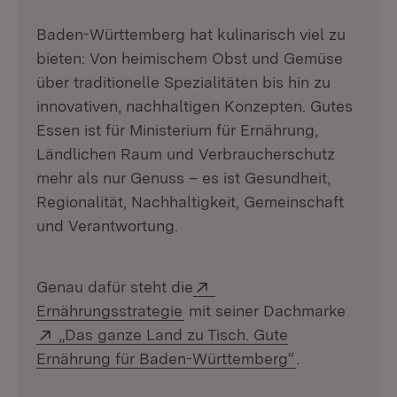
Baden-Württemberg hat kulinarisch viel zu
bieten: Von heimischem Obst und Gemüse
über traditionelle Spezialitäten bis hin zu
innovativen, nachhaltigen Konzepten. Gutes
Essen ist für Ministerium für Ernährung,
Ländlichen Raum und Verbraucherschutz
mehr als nur Genuss – es ist Gesundheit,
Regionalität, Nachhaltigkeit, Gemeinschaft
und Verantwortung.
Extern:
Genau dafür steht die
(Öffnet in neuem Fenster)
Ernährungsstrategie
mit seiner Dachmarke
Extern:
„Das ganze Land zu Tisch. Gute
(Öffnet in ne
Ernährung für Baden-Württemberg“
.