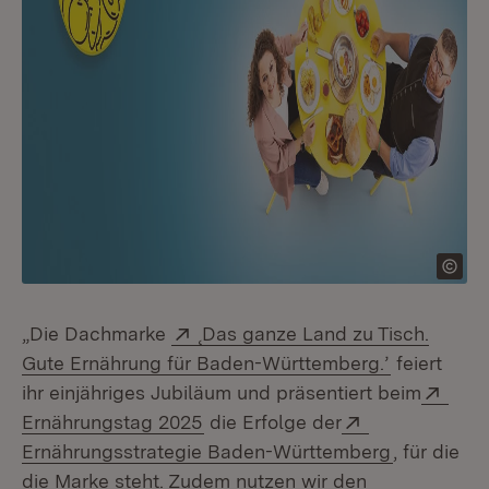
Extern:
„Die Dachmarke
˛Das ganze Land zu Tisch.
(Öffnet in
Gute Ernährung für Baden-Württemberg.’
feiert
Exte
ihr einjähriges Jubiläum und präsentiert beim
(Öffnet in neuem Fenster)
Extern:
Ernährungstag 2025
die Erfolge der
(Öffnet in
Ernährungsstrategie Baden-Württemberg
, für die
die Marke steht. Zudem nutzen wir den