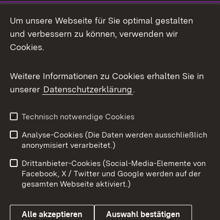
Social Media
Um unsere Webseite für Sie optimal gestalten
und verbessern zu können, verwenden wir
Facebook
Cookies.
Flickr
Weitere Informationen zu Cookies erhalten Sie in
X / Twitter
unserer
Datenschutzerklärung
.
Youtube
Technisch notwendige Cookies
Zum 
Analyse-Cookies (Die Daten werden ausschließlich
Impressum
Kontakt
anonymisiert verarbeitet.)
Benutzungshinweise
Netiquette
Drittanbieter-Cookies (Social-Media-Elemente von
Barrierefreiheit
Datenschutz
Facebook, X / Twitter und Google werden auf der
gesamten Webseite aktiviert.)
Cookies
Alle akzeptieren
Auswahl bestätigen