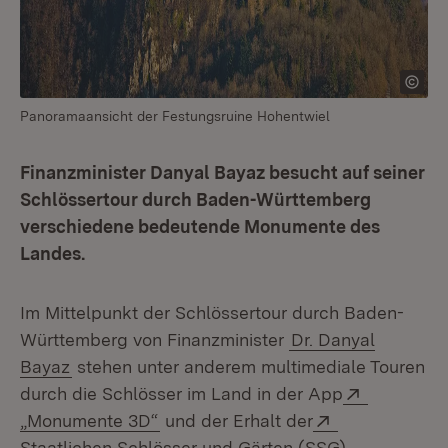
Panoramaansicht der Festungsruine Hohentwiel
Finanzminister Danyal Bayaz besucht auf seiner
Schlössertour durch Baden-Württemberg
verschiedene bedeutende Monumente des
Landes.
Im Mittelpunkt der Schlössertour durch Baden-
Württemberg von Finanzminister
Dr. Danyal
Bayaz
stehen unter anderem multimediale Touren
Extern:
durch die Schlösser im Land in der App
(Öffnet in neuem Fenster)
Extern:
„Monumente 3D“
und der Erhalt der
(Öffnet in n
Staatlichen Schlösser und Gärten (SSG)
.