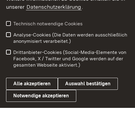
unserer
Datenschutzerklärung
.
Youtube
Technisch notwendige Cookies
Zum 
Analyse-Cookies (Die Daten werden ausschließlich
Impressum
Kontakt
anonymisiert verarbeitet.)
Benutzungshinweise
Netiquette
Drittanbieter-Cookies (Social-Media-Elemente von
Barrierefreiheit
Datenschutz
Facebook, X / Twitter und Google werden auf der
gesamten Webseite aktiviert.)
Cookies
Alle akzeptieren
Auswahl bestätigen
Notwendige akzeptieren
Link zum Landesportal