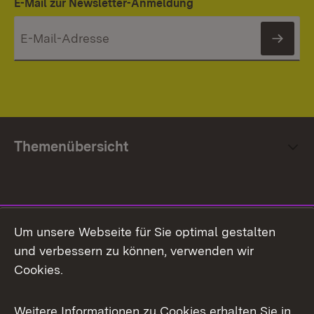
E-Mail zur Newsletter-Anmeldung
News
Themenübersicht
Social Media
Um unsere Webseite für Sie optimal gestalten
und verbessern zu können, verwenden wir
Facebook
Cookies.
Flickr
Weitere Informationen zu Cookies erhalten Sie in
X / Twitter