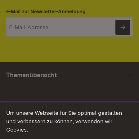
E-Mail zur Newsletter-Anmeldung
News
Themenübersicht
Social Media
Um unsere Webseite für Sie optimal gestalten
und verbessern zu können, verwenden wir
Facebook
Cookies.
Flickr