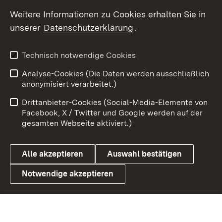
Weitere Informationen zu Cookies erhalten Sie in
X / Twitter
unserer
Datenschutzerklärung
.
Youtube
Technisch notwendige Cookies
Zum 
Analyse-Cookies (Die Daten werden ausschließlich
Impressum
Kontakt
anonymisiert verarbeitet.)
Benutzungshinweise
Netiquette
Drittanbieter-Cookies (Social-Media-Elemente von
Barrierefreiheit
Datenschutz
Facebook, X / Twitter und Google werden auf der
gesamten Webseite aktiviert.)
Cookies
Alle akzeptieren
Auswahl bestätigen
Notwendige akzeptieren
Link zum Landesportal