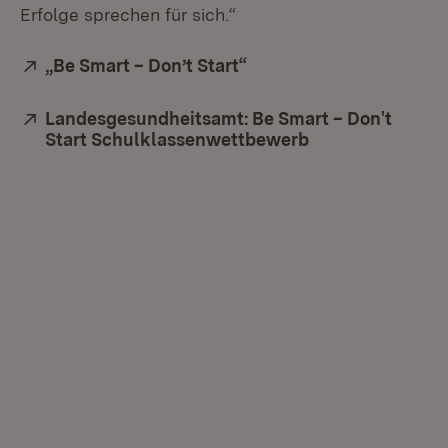
Erfolge sprechen für sich.“
Extern:
„Be Smart – Don’t Start“
(Öffnet in neuem Fenste
Extern:
Landesgesundheitsamt: Be Smart – Don't
Start Schulklassenwettbewerb
(Öffnet in neuem