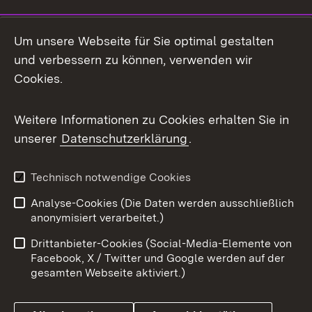
Social Media
Um unsere Webseite für Sie optimal gestalten
und verbessern zu können, verwenden wir
Facebook
Cookies.
Flickr
Weitere Informationen zu Cookies erhalten Sie in
X / Twitter
unserer
Datenschutzerklärung
.
Youtube
Technisch notwendige Cookies
Zum 
Analyse-Cookies (Die Daten werden ausschließlich
Impressum
Kontakt
anonymisiert verarbeitet.)
Benutzungshinweise
Netiquette
Drittanbieter-Cookies (Social-Media-Elemente von
Barrierefreiheit
Datenschutz
Facebook, X / Twitter und Google werden auf der
gesamten Webseite aktiviert.)
Cookies