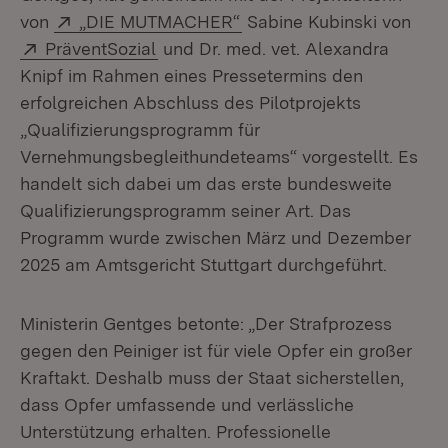
Extern:
(Öffnet in neuem Fenster
von
„DIE MUTMACHER“
Sabine Kubinski von
Extern:
(Öffnet in neuem Fenster)
PräventSozial
und Dr. med. vet. Alexandra
Knipf im Rahmen eines Pressetermins den
erfolgreichen Abschluss des Pilotprojekts
„Qualifizierungsprogramm für
Vernehmungsbegleithundeteams“ vorgestellt. Es
handelt sich dabei um das erste bundesweite
Qualifizierungsprogramm seiner Art. Das
Programm wurde zwischen März und Dezember
2025 am Amtsgericht Stuttgart durchgeführt.
Ministerin Gentges betonte: „Der Strafprozess
gegen den Peiniger ist für viele Opfer ein großer
Kraftakt. Deshalb muss der Staat sicherstellen,
dass Opfer umfassende und verlässliche
Unterstützung erhalten. Professionelle