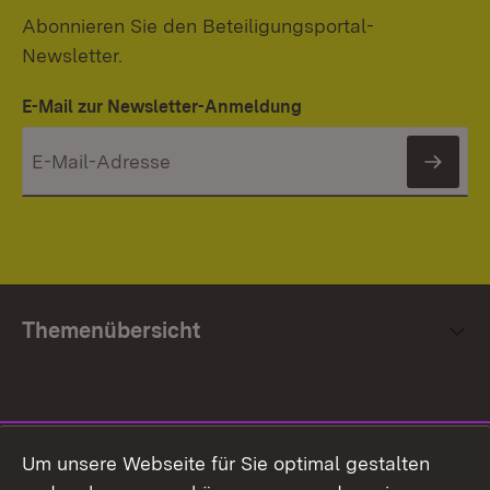
Abonnieren Sie den Beteiligungsportal-
Newsletter.
E-Mail zur Newsletter-Anmeldung
News
Themenübersicht
Social Media
Um unsere Webseite für Sie optimal gestalten