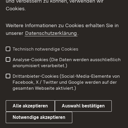
und verbessern zu können, verwenden wir
Facebook
Cookies.
Flickr
Weitere Informationen zu Cookies erhalten Sie in
X / Twitter
unserer
Datenschutzerklärung
.
Youtube
Technisch notwendige Cookies
Zum 
Analyse-Cookies (Die Daten werden ausschließlich
Impressum
Kontakt
anonymisiert verarbeitet.)
Benutzungshinweise
Netiquette
Drittanbieter-Cookies (Social-Media-Elemente von
Barrierefreiheit
Datenschutz
Facebook, X / Twitter und Google werden auf der
gesamten Webseite aktiviert.)
Cookies
Alle akzeptieren
Auswahl bestätigen
Notwendige akzeptieren
Link zum Landesportal