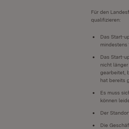
Für den Landesfi
qualifizieren:
Das Start-u
mindestens 1
Das Start-u
nicht länge
gearbeitet,
hat bereits
Es muss sic
können leid
Der Standor
Die Geschäf