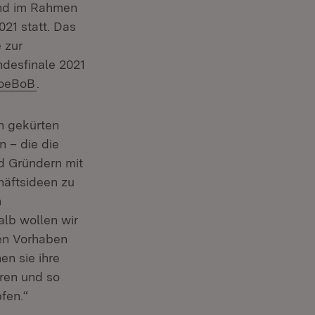
and im Rahmen
Fenster)
21 statt. Das
 zur
ndesfinale 2021
 Fenster)
xtern:
(Öffnet in neuem Fenster)
oeBoB
.
ch gekürten
n – die die
d Gründern mit
häftsideen zu
n
alb wollen wir
ster)
en Vorhaben
en sie ihre
eren und so
fen.“