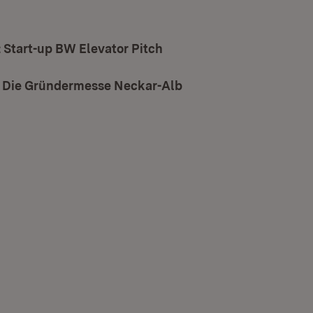
 Start-up BW Elevator Pitch
(Öffnet in neuem Fenster
 Die Gründermesse Neckar-Alb
(Öffnet in neuem Fens