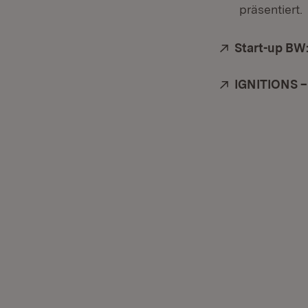
präsentiert.
Extern:
Start-up BW:
Extern:
IGNITIONS –