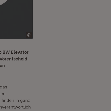
up BW Elevator
 Vorentscheid
ven
t in neuem Fenster)
 das
ten
finden in ganz
nverantwortlich