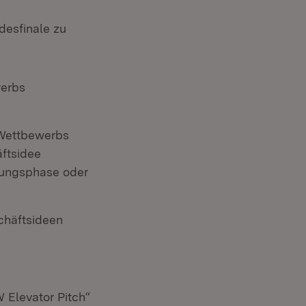
desfinale zu
werbs
 Wettbewerbs
äftsidee
ndungsphase oder
chäftsideen
 Elevator Pitch“