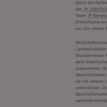
durch die Partn
Extern:
der
„IGNITIO
Extern:
Team
Beneto
Entwicklung eine
ein. Der zweite 
Wirtschaftsminis
Landesfinalisten
Gründermesse Ne
dem Vorentschei
präsentieren. G
Geschäftsideen 
sie mit unsere
unterstützen. Du
Geschäftsmodell
wertvolle Konta