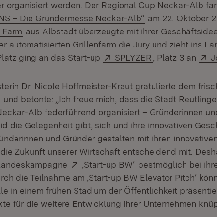
er organisiert werden. Der Regional Cup Neckar-Alb f
(Öffnet in neuem 
NS – Die Gründermesse Neckar-Alb“
am 22. Oktober 20
(Öffnet in neuem Fenster)
 Farm
aus Albstadt überzeugte mit ihrer Geschäftsidee
r automatisierten Grillenfarm die Jury und zieht ins La
Extern:
(Öffnet in neuem
E
Platz ging an das Start-up
SPLYZER
, Platz 3 an
J
terin Dr. Nicole Hoffmeister-Kraut gratulierte dem fris
 und betonte: „Ich freue mich, dass die Stadt Reutlinge
ckar-Alb federführend organisiert – Gründerinnen un
d die Gelegenheit gibt, sich und ihre innovativen Gesc
ründerinnen und Gründer gestalten mit ihren innovative
die Zukunft unserer Wirtschaft entscheidend mit. Desh
Extern:
(Öffnet in neuem Fen
r Landeskampagne
‚Start-up BW‘
bestmöglich bei ihr
rch die Teilnahme am ‚Start-up BW Elevator Pitch‘ könn
e in einem frühen Stadium der Öffentlichkeit präsenti
kte für die weitere Entwicklung ihrer Unternehmen knüp